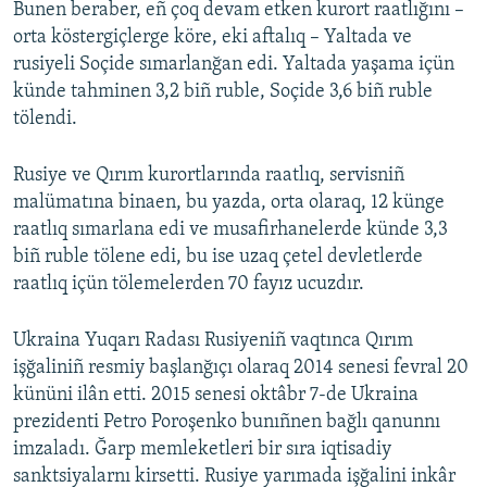
Bunen beraber, eñ çoq devam etken kurort raatlığını –
orta köstergiçlerge köre, eki aftalıq – Yaltada ve
rusiyeli Soçide sımarlanğan edi. Yaltada yaşama içün
künde tahminen 3,2 biñ ruble, Soçide 3,6 biñ ruble
tölendi.
Rusiye ve Qırım kurortlarında raatlıq, servisniñ
malümatına binaen, bu yazda, orta olaraq, 12 künge
raatlıq sımarlana edi ve musafirhanelerde künde 3,3
biñ ruble tölene edi, bu ise uzaq çetel devletlerde
raatlıq içün tölemelerden 70 fayız ucuzdır.
Ukraina Yuqarı Radası Rusiyeniñ vaqtınca Qırım
işğaliniñ resmiy başlanğıçı olaraq 2014 senesi fevral 20
kününi ilân etti. 2015 senesi oktâbr 7-de Ukraina
prezidenti Petro Poroşenko bunıñnen bağlı qanunnı
imzaladı. Ğarp memleketleri bir sıra iqtisadiy
sanktsiyalarnı kirsetti. Rusiye yarımada işğalini inkâr