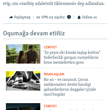
etip, onı «tarihiy adaletniñ tiklenmesi» dep adlandıra.
Paylaşmaq
VPN-siz oquñız
Follow us
Oqumağa devam etiñiz
CEMİYET
"Er şeyni eki künde taşlap kettim".
Seferberlik qorqusı rusiyelilerni
kene memleketten quva
İNSAN AQLARI
Bir an – ve casussıñ. Qırım
mahkemeleri devlet hainligi
qabaatlavlarını daqqalar içinde
nasıl baqalar
CEMİYET