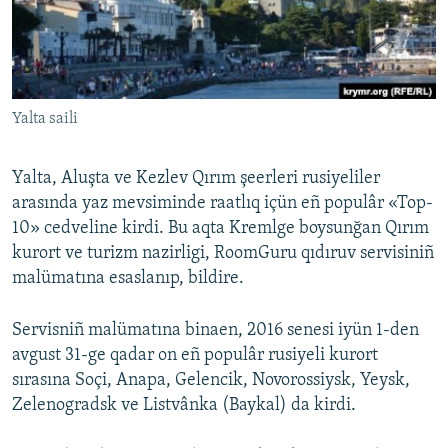
Русский
Українською
Yalta saili
QOŞULIÑIZ!
Yalta, Aluşta ve Kezlev Qırım şeerleri rusiyeliler
arasında yaz mevsiminde raatlıq içün eñ populâr «Top-
RFE/RS bütün saytları
10» cedveline kirdi. Bu aqta Kremlge boysunğan Qırım
kurort ve turizm nazirligi, RoomGuru qıdıruv servisiniñ
malümatına esaslanıp, bildire.
Servisniñ malümatına binaen, 2016 senesi iyün 1-den
avgust 31-ge qadar on eñ populâr rusiyeli kurort
sırasına Soçi, Anapa, Gelencik, Novorossiysk, Yeysk,
Zelenogradsk ve Listvânka (Baykal) da kirdi.