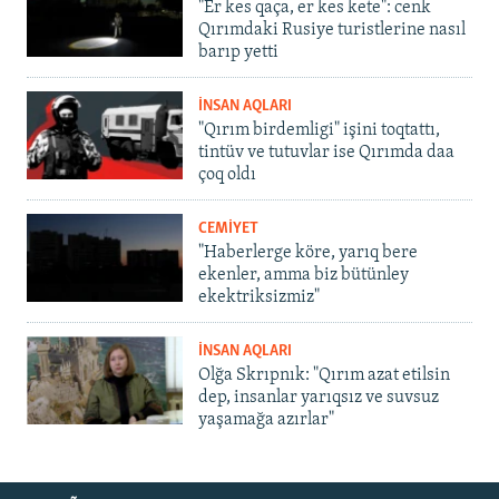
"Er kes qaça, er kes kete": cenk
Qırımdaki Rusiye turistlerine nasıl
barıp yetti
İNSAN AQLARI
"Qırım birdemligi" işini toqtattı,
tintüv ve tutuvlar ise Qırımda daa
çoq oldı
CEMİYET
"Haberlerge köre, yarıq bere
ekenler, amma biz bütünley
ekektriksizmiz"
İNSAN AQLARI
Olğa Skrıpnık: "Qırım azat etilsin
dep, insanlar yarıqsız ve suvsuz
yaşamağa azırlar"