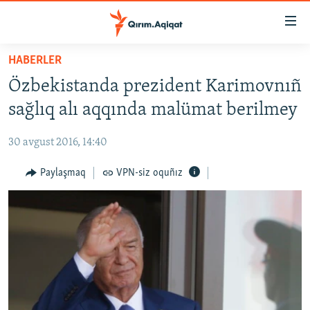
Link
açıqlığı
Esas
HABERLER
mündericege
HABERLER
Özbekistanda prezident Karimovnıñ
qaytmaq
SİYASET
Baş
sağlıq alı aqqında malümat berilmey
İQTİSADİYAT
navigatsiyağa
qaytmaq
30 avgust 2016, 14:40
CEMİYET
Qıdıruvğa
MEDENİYET
Paylaşmaq
VPN-siz oquñız
qaytmaq
İNSAN AQLARI
VİDEO
SÜRET
BLOGLAR
FİKİR