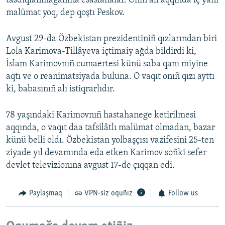
tasdıqlanmağanına esaslanalar. Onıñ alı aqqında iç yañı
malümat yoq, dep qoştı Peskov.
Avgust 29-da Özbekistan prezidentiniñ qızlarından biri
Lola Karimova-Tillâyeva içtimaiy ağda bildirdi ki,
İslam Karimovnıñ cumaertesi künü saba qanı miyine
aqtı ve o reanimatsiyada buluna. O vaqıt onıñ qızı ayttı
ki, babasınıñ alı istiqrarlıdır.
78 yaşındaki Karimovnıñ hastahanege ketirilmesi
aqqında, o vaqıt daa tafsilâtlı malümat olmadan, bazar
künü belli oldı. Özbekistan yolbaşçısı vazifesini 25-ten
ziyade yıl devamında eda etken Karimov soñki sefer
devlet televizionına avgust 17-de çıqqan edi.
Paylaşmaq
VPN-siz oquñız
Follow us