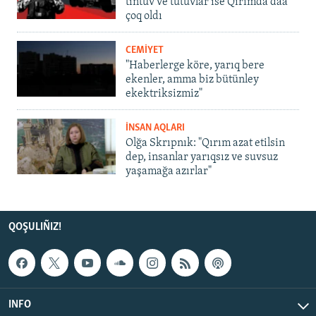
tintüv ve tutuvlar ise Qırımda daa
çoq oldı
CEMİYET
"Haberlerge köre, yarıq bere
ekenler, amma biz bütünley
ekektriksizmiz"
İNSAN AQLARI
Olğa Skrıpnık: "Qırım azat etilsin
dep, insanlar yarıqsız ve suvsuz
yaşamağa azırlar"
QOŞULIÑIZ!
INFO