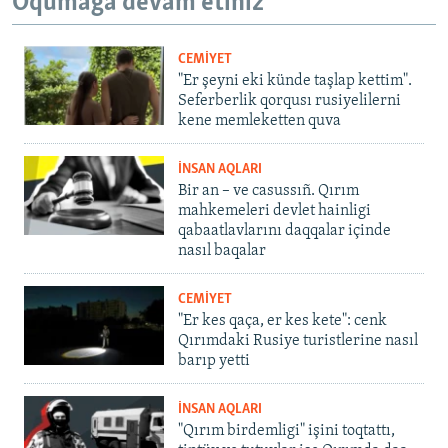
Oqumağa devam etiñiz
CEMİYET
"Er şeyni eki künde taşlap kettim".
Seferberlik qorqusı rusiyelilerni
kene memleketten quva
İNSAN AQLARI
Bir an – ve casussıñ. Qırım
mahkemeleri devlet hainligi
qabaatlavlarını daqqalar içinde
nasıl baqalar
CEMİYET
"Er kes qaça, er kes kete": cenk
Qırımdaki Rusiye turistlerine nasıl
barıp yetti
İNSAN AQLARI
"Qırım birdemligi" işini toqtattı,