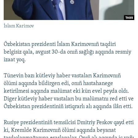
Русский
Українською
İslam Karimov
QOŞULIÑIZ!
Özbekistan prezidenti İslam Karimovnıñ taqdiri
belgisiz qala, avgust 30-da onıñ sağlığı aqqında resmiy
izaat yoq.
RFE/RS bütün saytları
Tünevin bazı kütleviy haber vastaları Karimovnıñ
ölümi aqqında bildirgen edi, onıñ hastahanege
ketirilmesi aqqında malümat eki kün evel peyda oldı.
Diger kütleviy haber vastaları bu malümatnı red etti ve
Özbekistan prezidentiniñ istiqrarlı alı aqqında ilân etti.
Rusiye prezidentiniñ temsilcisi Dmitriy Peskov qayd etti
ki, Kremlde Karimovnıñ ölümi aqqında beyanat