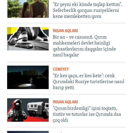
"Er şeyni eki künde taşlap kettim".
Seferberlik qorqusı rusiyelilerni
kene memleketten quva
İNSAN AQLARI
Bir an – ve casussıñ. Qırım
mahkemeleri devlet hainligi
qabaatlavlarını daqqalar içinde
nasıl baqalar
CEMİYET
"Er kes qaça, er kes kete": cenk
Qırımdaki Rusiye turistlerine nasıl
barıp yetti
İNSAN AQLARI
"Qırım birdemligi" işini toqtattı,
tintüv ve tutuvlar ise Qırımda daa
çoq oldı