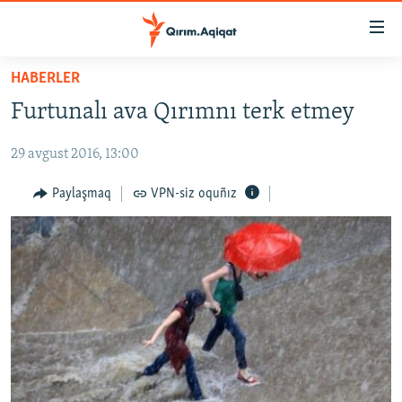
Link
açıqlığı
Esas
HABERLER
mündericege
HABERLER
Furtunalı ava Qırımnı terk etmey
qaytmaq
SİYASET
Baş
29 avgust 2016, 13:00
İQTİSADİYAT
navigatsiyağa
qaytmaq
CEMİYET
Paylaşmaq
VPN-siz oquñız
Qıdıruvğa
MEDENİYET
qaytmaq
İNSAN AQLARI
VİDEO
SÜRET
BLOGLAR
FİKİR