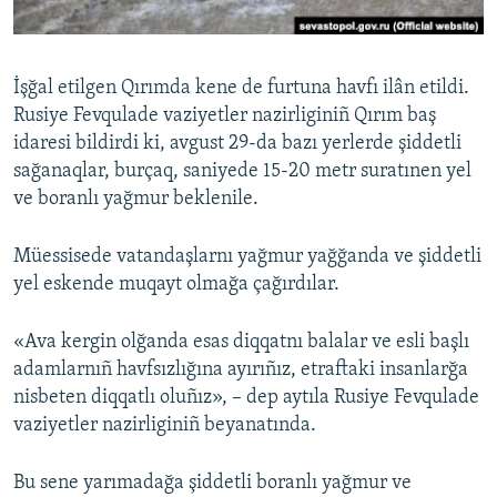
Русский
Українською
İşğal etilgen Qırımda kene de furtuna havfı ilân etildi.
Rusiye Fevqulade vaziyetler nazirliginiñ Qırım baş
QOŞULIÑIZ!
idaresi bildirdi ki, avgust 29-da bazı yerlerde şiddetli
sağanaqlar, burçaq, saniyede 15-20 metr suratınen yel
ve boranlı yağmur beklenile.
RFE/RS bütün saytları
Müessisede vatandaşlarnı yağmur yağğanda ve şiddetli
yel eskende muqayt olmağa çağırdılar.
«Ava kergin olğanda esas diqqatnı balalar ve esli başlı
adamlarnıñ havfsızlığına ayırıñız, etraftaki insanlarğa
nisbeten diqqatlı oluñız», – dep aytıla Rusiye Fevqulade
vaziyetler nazirliginiñ beyanatında.
Bu sene yarımadağa şiddetli boranlı yağmur ve