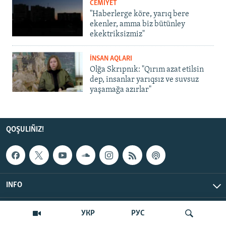
CEMİYET
"Haberlerge köre, yarıq bere
ekenler, amma biz bütünley
ekektriksizmiz"
İNSAN AQLARI
Olğa Skrıpnık: "Qırım azat etilsin
dep, insanlar yarıqsız ve suvsuz
yaşamağa azırlar"
QOŞULIÑIZ!
INFO
© Qırım.Aqiqat, 2026 | All Rights Reserved.
УКР
РУС