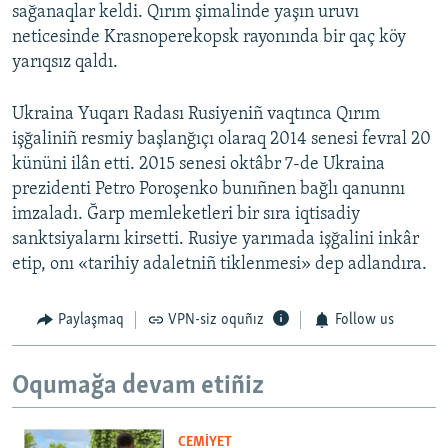
sağanaqlar keldi. Qırım şimalinde yaşın uruvı
neticesinde Krasnoperekopsk rayonında bir qaç köy
yarıqsız qaldı.
Ukraina Yuqarı Radası Rusiyeniñ vaqtınca Qırım
işğaliniñ resmiy başlanğıçı olaraq 2014 senesi fevral 20
kününi ilân etti. 2015 senesi oktâbr 7-de Ukraina
prezidenti Petro Poroşenko bunıñnen bağlı qanunnı
imzaladı. Ğarp memleketleri bir sıra iqtisadiy
sanktsiyalarnı kirsetti. Rusiye yarımada işğalini inkâr
etip, onı «tarihiy adaletniñ tiklenmesi» dep adlandıra.
Paylaşmaq
VPN-siz oquñız
Follow us
Oqumağa devam etiñiz
CEMİYET