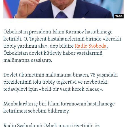
Русский
Українською
Özbekistan prezidenti İslam Karimov hastahanege
QOŞULIÑIZ!
ketirildi. O, Taşkent hastahaneleriniñ birinde «kerekli
tıbbiy yardımnı ala», dep bildire
Radio Svoboda
,
Özbekistan devlet kütleviy haber vastalarınıñ
malümatına esaslanıp.
RFE/RS bütün saytları
Devlet ükümetiniñ malümatına binaen, 78 yaşındaki
prezidentniñ tolu tıbbiy teşkerüvi ve nevbetteki
tedaviylevi içün «belli bir vaqıt kerek olacaq».
Menbalardan iç biri İslam Karimovnıñ hastahanege
ketirilmesi sebebini bildirmey.
Radio Svobodanıñ Özbek muarririyetiniñ, öz