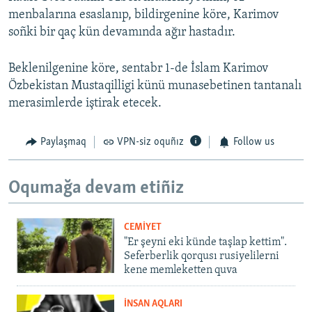
menbalarına esaslanıp, bildirgenine köre, Karimov
soñki bir qaç kün devamında ağır hastadır.
Beklenilgenine köre, sentabr 1-de İslam Karimov
Özbekistan Mustaqilligi künü munasebetinen tantanalı
merasimlerde iştirak etecek.
Paylaşmaq
VPN-siz oquñız
Follow us
Oqumağa devam etiñiz
CEMİYET
"Er şeyni eki künde taşlap kettim".
Seferberlik qorqusı rusiyelilerni
kene memleketten quva
İNSAN AQLARI