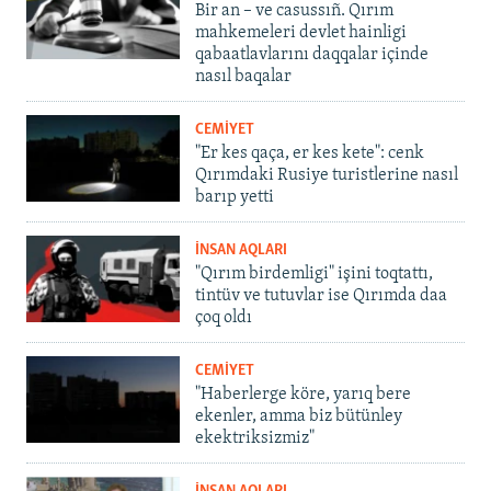
Bir an – ve casussıñ. Qırım
mahkemeleri devlet hainligi
qabaatlavlarını daqqalar içinde
nasıl baqalar
CEMİYET
"Er kes qaça, er kes kete": cenk
Qırımdaki Rusiye turistlerine nasıl
barıp yetti
İNSAN AQLARI
"Qırım birdemligi" işini toqtattı,
tintüv ve tutuvlar ise Qırımda daa
çoq oldı
CEMİYET
"Haberlerge köre, yarıq bere
ekenler, amma biz bütünley
ekektriksizmiz"