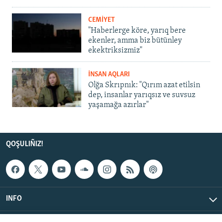
CEMİYET
"Haberlerge köre, yarıq bere
ekenler, amma biz bütünley
ekektriksizmiz"
İNSAN AQLARI
Olğa Skrıpnık: "Qırım azat etilsin
dep, insanlar yarıqsız ve suvsuz
yaşamağa azırlar"
QOŞULIÑIZ!
INFO