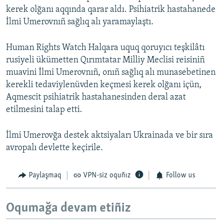
kerek olğanı aqqında qarar aldı. Psihiatrik hastahanede
İlmi Umerovnıñ sağlıq alı yaramaylaştı.
Human Rights Watch Halqara uquq qoruyıcı teşkilâtı
rusiyeli ükümetten Qırımtatar Milliy Meclisi reisiniñ
muavini İlmi Umerovnıñ, onıñ sağlıq alı munasebetinen
kerekli tedaviylenüvden keçmesi kerek olğanı içün,
Aqmescit psihiatrik hastahanesinden deral azat
etilmesini talap etti.
İlmi Umerovğa destek aktsiyaları Ukrainada ve bir sıra
avropalı devlette keçirile.
Paylaşmaq
VPN-siz oquñız
Follow us
Oqumağa devam etiñiz