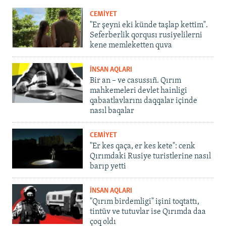
CEMİYET
"Er şeyni eki künde taşlap kettim".
Seferberlik qorqusı rusiyelilerni
kene memleketten quva
İNSAN AQLARI
Bir an – ve casussıñ. Qırım
mahkemeleri devlet hainligi
qabaatlavlarını daqqalar içinde
nasıl baqalar
CEMİYET
"Er kes qaça, er kes kete": cenk
Qırımdaki Rusiye turistlerine nasıl
barıp yetti
İNSAN AQLARI
"Qırım birdemligi" işini toqtattı,
tintüv ve tutuvlar ise Qırımda daa
çoq oldı