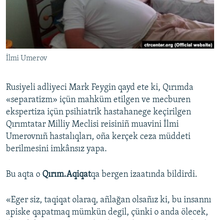
Русский
Українською
İlmi Umerov
QOŞULIÑIZ!
Rusiyeli adliyeci Mark Feygin qayd ete ki, Qırımda
«separatizm» içün mahküm etilgen ve mecburen
RFE/RS bütün saytları
ekspertiza içün psihiatrik hastahanege keçirilgen
Qırımtatar Milliy Meclisi reisiniñ muavini İlmi
Umerovnıñ hastalıqları, oña kerçek ceza müddeti
berilmesini imkânsız yapa.
Bu aqta o
Qırım.Aqiqat
qa bergen izaatında bildirdi.
«Eger siz, taqiqat olaraq, añlağan olsañız ki, bu insannı
apiske qapatmaq mümkün degil, çünki o anda ölecek,