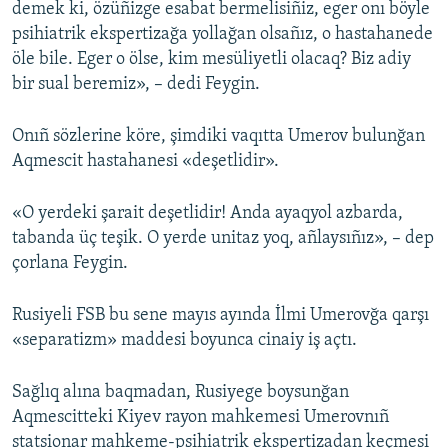
demek ki, özüñizge esabat bermelisiñiz, eger onı böyle
psihiatrik ekspertizağa yollağan olsañız, o hastahanede
öle bile. Eger o ölse, kim mesüliyetli olacaq? Biz adiy
bir sual beremiz», – dedi Feygin.
Onıñ sözlerine köre, şimdiki vaqıtta Umerov bulunğan
Aqmescit hastahanesi «deşetlidir».
«O yerdeki şarait deşetlidir! Anda ayaqyol azbarda,
tabanda üç teşik. O yerde unitaz yoq, añlaysıñız», – dep
çorlana Feygin.
Rusiyeli FSB bu sene mayıs ayında İlmi Umerovğa qarşı
«separatizm» maddesi boyunca cinaiy iş açtı.
Sağlıq alına baqmadan, Rusiyege boysunğan
Aqmescitteki Kiyev rayon mahkemesi Umerovnıñ
statsionar mahkeme-psihiatrik ekspertizadan keçmesi