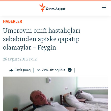
Link
açıqlığı
Esas
HABERLER
mündericege
HABERLER
Umerovnı onıñ hastalıqları
qaytmaq
SİYASET
Baş
sebebinden apiske qapatıp
İQTİSADİYAT
navigatsiyağa
olamaylar – Feygin
qaytmaq
CEMİYET
Qıdıruvğa
26 avgust 2016, 17:12
MEDENİYET
qaytmaq
Paylaşmaq
VPN-siz oquñız
İNSAN AQLARI
VİDEO
SÜRET
BLOGLAR
FİKİR