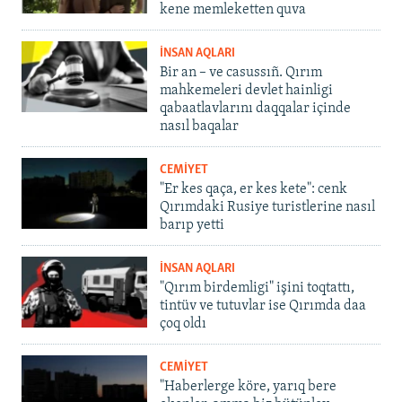
kene memleketten quva
İNSAN AQLARI
Bir an – ve casussıñ. Qırım
mahkemeleri devlet hainligi
qabaatlavlarını daqqalar içinde
nasıl baqalar
CEMİYET
"Er kes qaça, er kes kete": cenk
Qırımdaki Rusiye turistlerine nasıl
barıp yetti
İNSAN AQLARI
"Qırım birdemligi" işini toqtattı,
tintüv ve tutuvlar ise Qırımda daa
çoq oldı
CEMİYET
"Haberlerge köre, yarıq bere