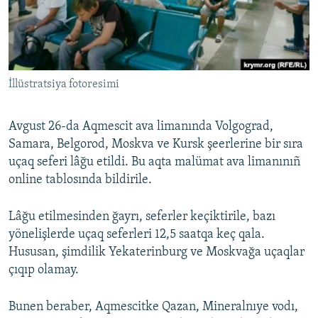
Русский
Українською
İllüstratsiya fotoresimi
QOŞULIÑIZ!
Avgust 26-da Aqmescit ava limanında Volgograd,
Samara, Belgorod, Moskva ve Kursk şeerlerine bir sıra
RFE/RS bütün saytları
uçaq seferi lâğu etildi. Bu aqta malümat ava limanınıñ
online tablosında bildirile.
Lâğu etilmesinden ğayrı, seferler keçiktirile, bazı
yönelişlerde uçaq seferleri 12,5 saatqa keç qala.
Hususan, şimdilik Yekaterinburg ve Moskvağa uçaqlar
çıqıp olamay.
Bunen beraber, Aqmescitke Qazan, Mineralnıye vodı,