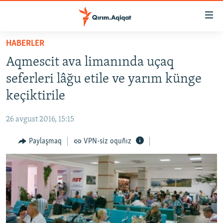
Link
açıqlığı
Esas
HABERLER
mündericege
HABERLER
Aqmescit ava limanında uçaq
qaytmaq
SİYASET
Baş
seferleri lâğu etile ve yarım künge
İQTİSADİYAT
navigatsiyağa
keçiktirile
qaytmaq
CEMİYET
Qıdıruvğa
26 avgust 2016, 15:15
MEDENİYET
qaytmaq
Paylaşmaq
VPN-siz oquñız
İNSAN AQLARI
VİDEO
SÜRET
BLOGLAR
FİKİR