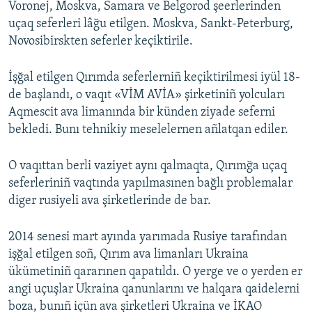
Voronej, Moskva, Samara ve Belgorod şeerlerinden
uçaq seferleri lâğu etilgen. Moskva, Sankt-Peterburg,
Novosibirskten seferler keçiktirile.
İşğal etilgen Qırımda seferlerniñ keçiktirilmesi iyül 18-
de başlandı, o vaqıt «VİM AVİA» şirketiniñ yolcuları
Aqmescit ava limanında bir künden ziyade seferni
bekledi. Bunı tehnikiy meselelernen añlatqan ediler.
O vaqıttan berli vaziyet aynı qalmaqta, Qırımğa uçaq
seferleriniñ vaqtında yapılmasınen bağlı problemalar
diger rusiyeli ava şirketlerinde de bar.
2014 senesi mart ayında yarımada Rusiye tarafından
işğal etilgen soñ, Qırım ava limanları Ukraina
ükümetiniñ qararınen qapatıldı. O yerge ve o yerden er
angi uçuşlar Ukraina qanunlarını ve halqara qaidelerni
boza, bunıñ içün ava şirketleri Ukraina ve İKAO