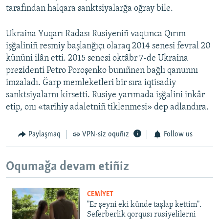
tarafından halqara sanktsiyalarğa oğray bile.
Ukraina Yuqarı Radası Rusiyeniñ vaqtınca Qırım
işğaliniñ resmiy başlanğıçı olaraq 2014 senesi fevral 20
kününi ilân etti. 2015 senesi oktâbr 7-de Ukraina
prezidenti Petro Poroşenko bunıñnen bağlı qanunnı
imzaladı. Ğarp memleketleri bir sıra iqtisadiy
sanktsiyalarnı kirsetti. Rusiye yarımada işğalini inkâr
etip, onı «tarihiy adaletniñ tiklenmesi» dep adlandıra.
Paylaşmaq
VPN-siz oquñız
Follow us
Oqumağa devam etiñiz
CEMİYET
"Er şeyni eki künde taşlap kettim".
Seferberlik qorqusı rusiyelilerni