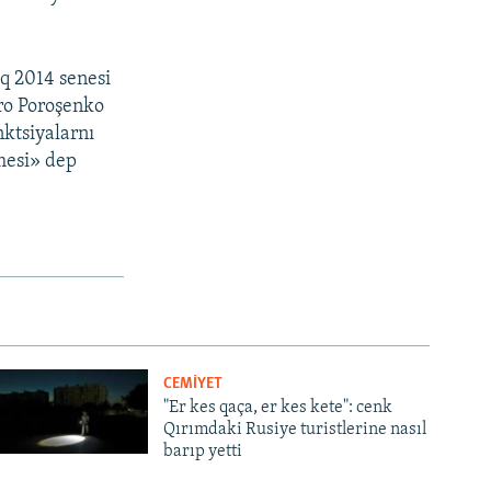
aq 2014 senesi
tro Poroşenko
nktsiyalarnı
nmesi» dep
CEMİYET
"Er kes qaça, er kes kete": cenk
Qırımdaki Rusiye turistlerine nasıl
barıp yetti