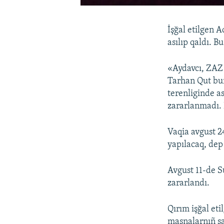
İşğal etilgen 
asılıp qaldı. B
«Aydavcı, ZAZ
Tarhan Qut bur
terenliginde a
zararlanmadı. 
Vaqia avgust 2
yapılacaq, dep
Avgust 11-de Su
zararlandı.
Qırım işğal eti
maşnalarnıñ sa