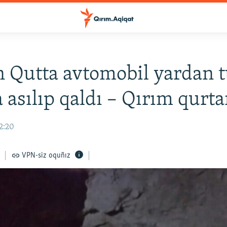
 Qutta avtomobil yardan t
 asılıp qaldı – Qırım qurtar
12:20
VPN-siz oquñız