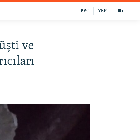
РУС
УКР
üşti ve
ıcıları