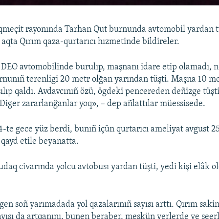
Aqmeçit rayonında Tarhan Qut burnunda avtomobil yardan t
u aqta Qırım qaza-qurtarıcı hızmetinde bildireler.
 DEO avtomobilinde burulıp, maşnanı idare etip olamadı, 
nunıñ terenligi 20 metr olğan yarından tüşti. Maşna 10 m
sılıp qaldı. Avdavcınıñ özü, ögdeki pencereden deñizge tüşti
Diger zararlanğanlar yoq», – dep añlattılar müessisede.
4-te gece yüz berdi, bunıñ içün qurtarıcı ameliyat avgust 
 qayd etile beyanatta.
daq civarında yolcu avtobusı yardan tüşti, yedi kişi elâk o
lgen soñ yarımadada yol qazalarınıñ sayısı arttı. Qırım sakin
yısı da artqanını, bunen beraber, meskün yerlerde ve şeerl