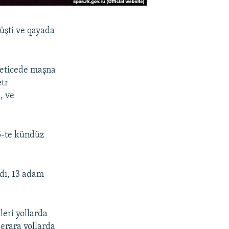
üşti ve qayada
neticede maşna
etr
, ve
25-te kündüz
ldı, 13 adam
leri yollarda
erara yollarda