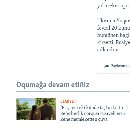
yol areketi qai
Ukraina Yuqarı
fevral 20 künü
bunıñnen bağlı
kirsetti. Rusiy
adlandıra.
Paylaşmaq
Oqumağa devam etiñiz
CEMİYET
"Er şeyni eki künde taşlap kettim".
Seferberlik qorqusı rusiyelilerni
kene memleketten quva