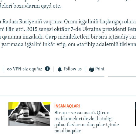
deleri bozuvlarını qayd ete.
 Radası Rusiyeniñ vaqtınca Qırım işğaliniñ başlanğıçı olar
ni ilân etti. 2015 senesi oktâbr 7-de Ukraina prezidenti Pe
 qanunnı imzaladı. Ğarp memleketleri bir sıra iqtisadiy sa
e yarımada işğalini inkâr etip, onı «tarihiy adaletniñ tikle
VPN-siz oquñız
Follow us
Print
İNSAN AQLARI
Bir an – ve casussıñ. Qırım
mahkemeleri devlet hainligi
qabaatlavlarını daqqalar içinde
nasıl baqalar