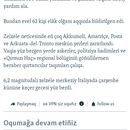
yardım ala.
Bundan evel 63 kişi elâk olğanı aqqında bildirilgen edi.
Zelzele neticesinde eñ çoq Akkumoli, Amatriçe, Posta
ve Arkuata-del-Tronto meskün yerleri zararlandı.
Vaqia yüz bergen yerde askerler, politsiya hadimleri ve
«Qırmızı Haç» regional bölüginiñ göñüllilernen
beraber qurtarıcılar taqımları çalışa.
6,2 magnitudalı zelzele merkeziy İtaliyada çarşenbe
kününe keçer gecesi yüz berdi.
Paylaşmaq
VPN-siz oquñız
Follow us
Oqumağa devam etiñiz