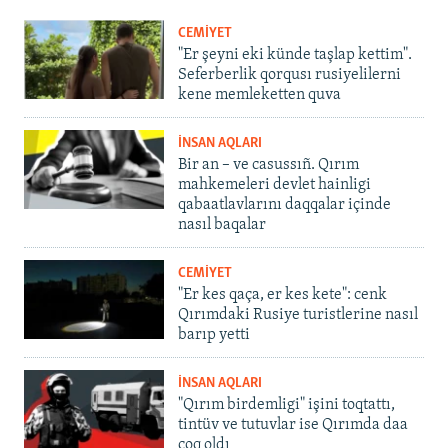
CEMİYET
"Er şeyni eki künde taşlap kettim".
Seferberlik qorqusı rusiyelilerni
kene memleketten quva
İNSAN AQLARI
Bir an – ve casussıñ. Qırım
mahkemeleri devlet hainligi
qabaatlavlarını daqqalar içinde
nasıl baqalar
CEMİYET
"Er kes qaça, er kes kete": cenk
Qırımdaki Rusiye turistlerine nasıl
barıp yetti
İNSAN AQLARI
"Qırım birdemligi" işini toqtattı,
tintüv ve tutuvlar ise Qırımda daa
çoq oldı