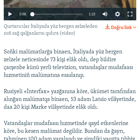
Русский
0:00
1:22
Українською
Qurtarıcılar İtaliyada yüz bergen zelzeleden
Doğru link
soñ sağ qalğanlarnı qıdıra (video)
QOŞULIÑIZ!
Soñki malümatlarğa binaen, İtaliyada yüz bergen
zelzele neticesinde 73 kişi elâk oldı, dep bildire
çarşenbe künü yerli televizion, vatandaşlar mudafaası
RFE/RS bütün saytları
hızmetiniñ malümatına esaslanıp.
Rusiyeli «İnterfax» yazğanına köre, ükümet tarafından
alınğan malümatqa binaen, 53 adam Latsio vilâyetinde,
daa 20 kişi Marke vilâyetinde elâk oldı.
Vatandaşlar mudafaası hızmetinde qayd etkenlerine
köre, bu kesen malümat degildir. Bundan da ğayrı,
tahminen 100 adam yaralandı ve şimdiki vaqıtta tıbbiy