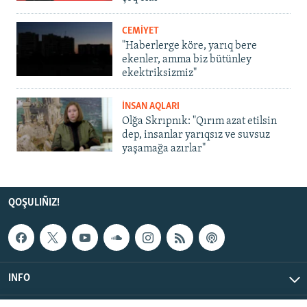
CEMİYET
"Haberlerge köre, yarıq bere
ekenler, amma biz bütünley
ekektriksizmiz"
İNSAN AQLARI
Olğa Skrıpnık: "Qırım azat etilsin
dep, insanlar yarıqsız ve suvsuz
yaşamağa azırlar"
QOŞULIÑIZ!
INFO