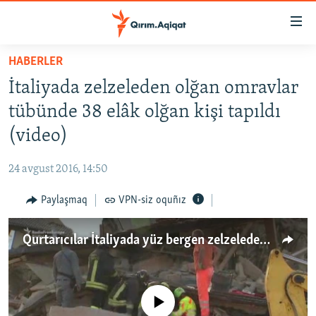
Link
açıqlığı
Esas
HABERLER
mündericege
HABERLER
İtaliyada zelzeleden olğan omravlar
qaytmaq
SİYASET
Baş
tübünde 38 elâk olğan kişi tapıldı
İQTİSADİYAT
navigatsiyağa
(video)
qaytmaq
CEMİYET
Qıdıruvğa
24 avgust 2016, 14:50
MEDENİYET
qaytmaq
Paylaşmaq
VPN-siz oquñız
İNSAN AQLARI
VİDEO
Qurtarıcılar İtaliyada yüz bergen zelzeleden soñ sağ qalğanlarnı qıdıra (video)
SÜRET
BLOGLAR
No media source currently available
FİKİR