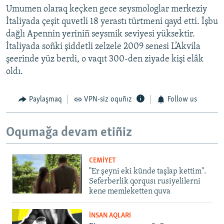
Umumen olaraq keçken gece seysmologlar merkeziy
İtaliyada çeşit quvetli 18 yerastı türtmeni qayd etti. İşbu
dağlı Apennin yeriniñ seysmik seviyesi yüksektir.
İtaliyada soñki şiddetli zelzele 2009 senesi L’Akvila
şeerinde yüz berdi, o vaqıt 300-den ziyade kişi elâk
oldı.
Paylaşmaq
VPN-siz oquñız
Follow us
Oqumağa devam etiñiz
CEMİYET
"Er şeyni eki künde taşlap kettim".
Seferberlik qorqusı rusiyelilerni
kene memleketten quva
İNSAN AQLARI