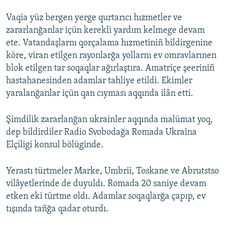
Vaqia yüz bergen yerge qurtarıcı hızmetler ve
zararlanğanlar içün kerekli yardım kelmege devam
ete. Vatandaşlarnı qorçalama hızmetiniñ bildirgenine
köre, viran etilgen rayonlarğa yollarnı ev omravlarınen
blok etilgen tar soqaqlar ağırlaştıra. Amatriçe şeeriniñ
hastahanesinden adamlar tahliye etildi. Ekimler
yaralanğanlar içün qan cıyması aqqında ilân etti.
Şimdilik zararlanğan ukrainler aqqında malümat yoq,
dep bildirdiler Radio Svobodağa Romada Ukraina
Elçiligi konsul bölüginde.
Yerastı türtmeler Marke, Umbrii, Toskane ve Abrutstso
vilâyetlerinde de duyuldı. Romada 20 saniye devam
etken eki türtme oldı. Adamlar soqaqlarğa çapıp, ev
tışında tañğa qadar oturdı.