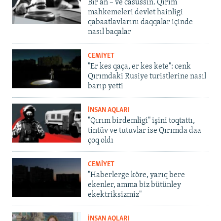
Bir an – ve casussıñ. Qırım
mahkemeleri devlet hainligi
qabaatlavlarını daqqalar içinde
nasıl baqalar
CEMİYET
"Er kes qaça, er kes kete": cenk
Qırımdaki Rusiye turistlerine nasıl
barıp yetti
İNSAN AQLARI
"Qırım birdemligi" işini toqtattı,
tintüv ve tutuvlar ise Qırımda daa
çoq oldı
CEMİYET
"Haberlerge köre, yarıq bere
ekenler, amma biz bütünley
ekektriksizmiz"
İNSAN AQLARI