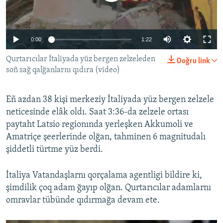
Русский
Українською
0:00
1:22
Qurtarıcılar İtaliyada yüz bergen zelzeleden
Doğru link
QOŞULIÑIZ!
soñ sağ qalğanlarnı qıdıra (video)
Eñ azdan 38 kişi merkeziy İtaliyada yüz bergen zelzele
RFE/RS bütün saytları
neticesinde elâk oldı. Saat 3:36-da zelzele ortası
paytaht Latsio regionında yerleşken Akkumoli ve
Amatriçe şeerlerinde olğan, tahminen 6 magnitudalı
şiddetli türtme yüz berdi.
İtaliya Vatandaşlarnı qorçalama agentligi bildire ki,
şimdilik çoq adam ğayıp olğan. Qurtarıcılar adamlarnı
omravlar tübünde qıdırmağa devam ete.