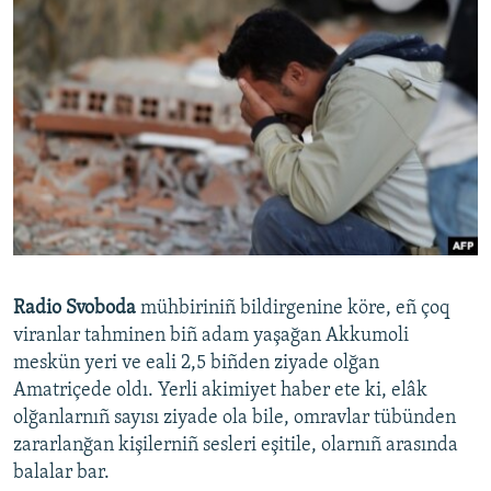
Radio Svoboda
mühbiriniñ bildirgenine köre, eñ çoq
viranlar tahminen biñ adam yaşağan Akkumoli
meskün yeri ve eali 2,5 biñden ziyade olğan
Amatriçede oldı. Yerli akimiyet haber ete ki, elâk
olğanlarnıñ sayısı ziyade ola bile, omravlar tübünden
zararlanğan kişilerniñ sesleri eşitile, olarnıñ arasında
balalar bar.