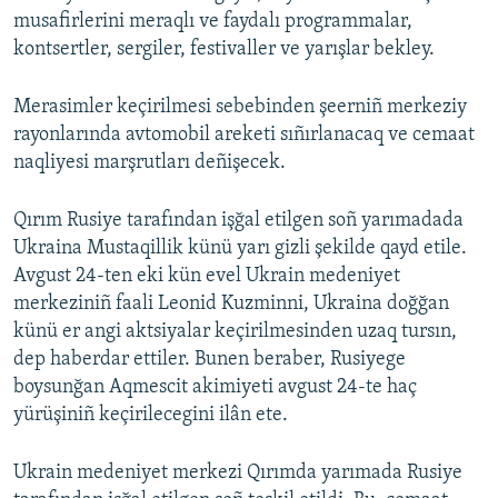
musafirlerini meraqlı ve faydalı programmalar,
kontsertler, sergiler, festivaller ve yarışlar bekley.
Merasimler keçirilmesi sebebinden şeerniñ merkeziy
rayonlarında avtomobil areketi sıñırlanacaq ve cemaat
naqliyesi marşrutları deñişecek.
Qırım Rusiye tarafından işğal etilgen soñ yarımadada
Ukraina Mustaqillik künü yarı gizli şekilde qayd etile.
Avgust 24-ten eki kün evel Ukrain medeniyet
merkeziniñ faali Leonid Kuzminni, Ukraina doğğan
künü er angi aktsiyalar keçirilmesinden uzaq tursın,
dep haberdar ettiler. Bunen beraber, Rusiyege
boysunğan Aqmescit akimiyeti avgust 24-te haç
yürüşiniñ keçirilecegini ilân ete.
Ukrain medeniyet merkezi Qırımda yarımada Rusiye