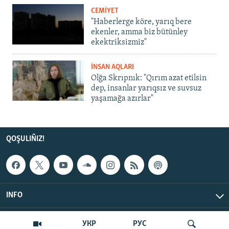
CEMİYET
"Haberlerge köre, yarıq bere
ekenler, amma biz bütünley
ekektriksizmiz"
İNSAN AQLARI
Olğa Skrıpnık: "Qırım azat etilsin
dep, insanlar yarıqsız ve suvsuz
yaşamağa azırlar"
QOŞULIÑIZ!
INFO
© Qırım.Aqiqat, 2026 | All Rights Reserved.
УКР
РУС