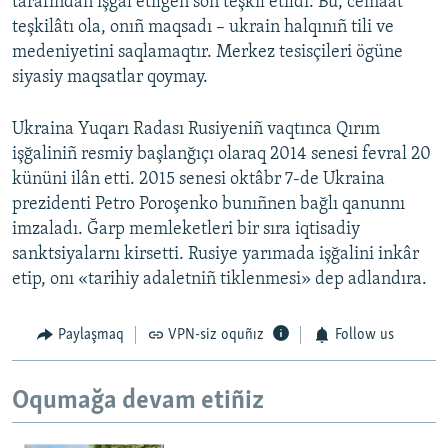
tarafından işğal etilgen soñ teşkil etildi. Bu, cemaat
teşkilâtı ola, onıñ maqsadı – ukrain halqınıñ tili ve
medeniyetini saqlamaqtır. Merkez tesisçileri ögüne
siyasiy maqsatlar qoymay.
Ukraina Yuqarı Radası Rusiyeniñ vaqtınca Qırım
işğaliniñ resmiy başlanğıçı olaraq 2014 senesi fevral 20
kününi ilân etti. 2015 senesi oktâbr 7-de Ukraina
prezidenti Petro Poroşenko bunıñnen bağlı qanunnı
imzaladı. Ğarp memleketleri bir sıra iqtisadiy
sanktsiyalarnı kirsetti. Rusiye yarımada işğalini inkâr
etip, onı «tarihiy adaletniñ tiklenmesi» dep adlandıra.
Paylaşmaq
VPN-siz oquñız
Follow us
Oqumağa devam etiñiz