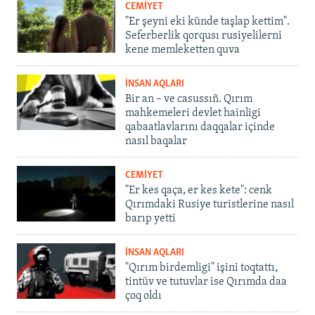
CEMİYET
"Er şeyni eki künde taşlap kettim".
Seferberlik qorqusı rusiyelilerni
kene memleketten quva
İNSAN AQLARI
Bir an – ve casussıñ. Qırım
mahkemeleri devlet hainligi
qabaatlavlarını daqqalar içinde
nasıl baqalar
CEMİYET
"Er kes qaça, er kes kete": cenk
Qırımdaki Rusiye turistlerine nasıl
barıp yetti
İNSAN AQLARI
"Qırım birdemligi" işini toqtattı,
tintüv ve tutuvlar ise Qırımda daa
çoq oldı