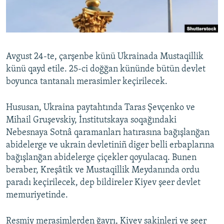
Русский
Українською
Avgust 24-te, çarşenbe künü Ukrainada Mustaqillik
QOŞULIÑIZ!
künü qayd etile. 25-ci doğğan kününde bütün devlet
boyunca tantanalı merasimler keçirilecek.
Hususan, Ukraina paytahtında Taras Şevçenko ve
RFE/RS bütün saytları
Mihail Gruşevskiy, İnstitutskaya soqağındaki
Nebesnaya Sotnâ qaramanları hatırasına bağışlanğan
abidelerge ve ukrain devletiniñ diger belli erbaplarına
bağışlanğan abidelerge çiçekler qoyulacaq. Bunen
beraber, Kreşâtik ve Mustaqillik Meydanında ordu
paradı keçirilecek, dep bildireler Kiyev şeer devlet
memuriyetinde.
Resmiy merasimlerden ğayrı, Kiyev sakinleri ve şeer