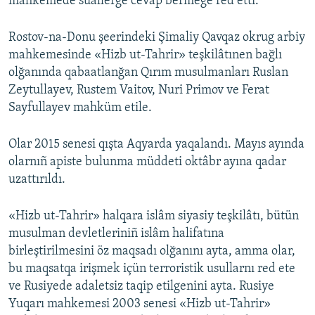
mahkemede suallerge cevap bermege red etti.
Rostov-na-Donu şeerindeki Şimaliy Qavqaz okrug arbiy
mahkemesinde «Hizb ut-Tahrir» teşkilâtınen bağlı
olğanında qabaatlanğan Qırım musulmanları Ruslan
Zeytullayev, Rustem Vaitov, Nuri Primov ve Ferat
Sayfullayev mahküm etile.
Olar 2015 senesi qışta Aqyarda yaqalandı. Mayıs ayında
olarnıñ apiste bulunma müddeti oktâbr ayına qadar
uzattırıldı.
«Hizb ut-Tahrir» halqara islâm siyasiy teşkilâtı, bütün
musulman devletleriniñ islâm halifatına
birleştirilmesini öz maqsadı olğanını ayta, amma olar,
bu maqsatqa irişmek içün terroristik usullarnı red ete
ve Rusiyede adaletsiz taqip etilgenini ayta. Rusiye
Yuqarı mahkemesi 2003 senesi «Hizb ut-Tahrir»