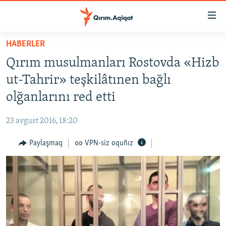
Link
açıqlığı
Esas
HABERLER
mündericege
HABERLER
Qırım musulmanları Rostovda «Hizb
qaytmaq
SİYASET
Baş
ut-Tahrir» teşkilâtınen bağlı
İQTİSADİYAT
navigatsiyağa
olğanlarını red etti
qaytmaq
CEMİYET
Qıdıruvğa
23 avgust 2016, 18:20
MEDENİYET
qaytmaq
Paylaşmaq
VPN-siz oquñız
İNSAN AQLARI
VİDEO
SÜRET
BLOGLAR
FİKİR