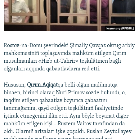
Русский
Українською
QOŞULIÑIZ!
Rostov-na-Donu şeerindeki Şimaliy Qavqaz okrug arbiy
mahkemesiniñ toplaşuvında mahküm etilgen Qırım
musulmanları «Hizb ut-Tahrir» teşkilâtınen bağlı
RFE/RS bütün saytları
olğanları aqqında qabaatlavlarnı red etti.
Hususan,
Qırım.Aqiqat
qa belli olğan malümatqa
binaen, birinci olaraq Nuri Primov sözde bulundı, o,
taqdim etilgen qabaatlav boyunca qabaatını
tanımağanını, qayd etilgen teşkilâtnıñ faaliyetinde
iştirak etmegenini ilân etti. Aynı böyle beyanat diger
mahküm etilgen kişi – Rustem Vaitov tarafından da
oldı. Olarnıñ arizaları işke qoşuldı. Ruslan Zeytullayev