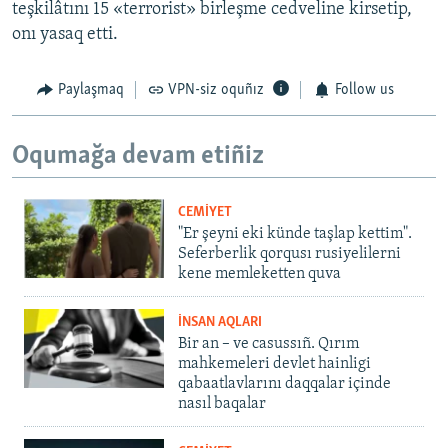
teşkilâtını 15 «terrorist» birleşme cedveline kirsetip,
onı yasaq etti.
Paylaşmaq
VPN-siz oquñız
Follow us
Oqumağa devam etiñiz
CEMİYET
"Er şeyni eki künde taşlap kettim".
Seferberlik qorqusı rusiyelilerni
kene memleketten quva
İNSAN AQLARI
Bir an – ve casussıñ. Qırım
mahkemeleri devlet hainligi
qabaatlavlarını daqqalar içinde
nasıl baqalar