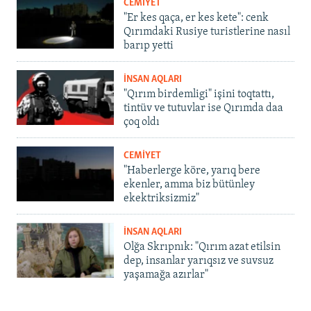
CEMİYET
"Er kes qaça, er kes kete": cenk
Qırımdaki Rusiye turistlerine nasıl
barıp yetti
İNSAN AQLARI
"Qırım birdemligi" işini toqtattı,
tintüv ve tutuvlar ise Qırımda daa
çoq oldı
CEMİYET
"Haberlerge köre, yarıq bere
ekenler, amma biz bütünley
ekektriksizmiz"
İNSAN AQLARI
Olğa Skrıpnık: "Qırım azat etilsin
dep, insanlar yarıqsız ve suvsuz
yaşamağa azırlar"