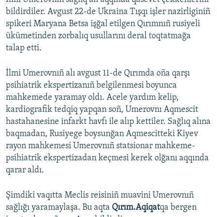
bildirdiler. Avgust 22-de Ukraina Tışqı işler nazirliginiñ
spikeri Maryana Betsa işğal etilgen Qırımnıñ rusiyeli
ükümetinden zorbalıq usullarını deral toqtatmağa
talap etti.
İlmi Umerovnıñ alı avgust 11-de Qırımda oña qarşı
psihiatrik ekspertizanıñ belgilenmesi boyunca
mahkemede yaramay oldı. Acele yardım kelip,
kardiografik tedqiq yapqan soñ, Umerovnı Aqmescit
hastahanesine infarkt havfı ile alıp kettiler. Sağlıq alına
baqmadan, Rusiyege boysunğan Aqmescitteki Kiyev
rayon mahkemesi Umerovnıñ statsionar mahkeme-
psihiatrik ekspertizadan keçmesi kerek olğanı aqqında
qarar aldı.
Şimdiki vaqıtta Meclis reisiniñ muavini Umerovnıñ
sağlığı yaramaylaşa. Bu aqta
Qırım.Aqiqat
qa bergen