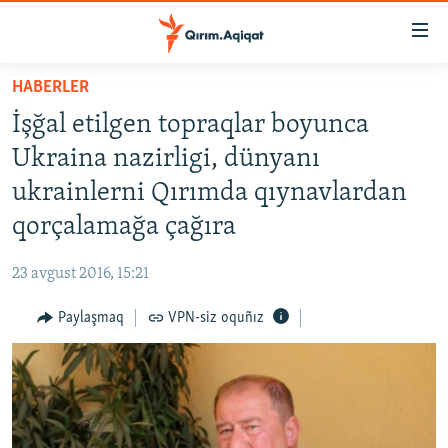
Link
açıqlığı
Esas
HABERLER
mündericege
HABERLER
İşğal etilgen topraqlar boyunca
qaytmaq
SİYASET
Baş
Ukraina nazirligi, dünyanı
İQTİSADİYAT
navigatsiyağa
ukrainlerni Qırımda qıynavlardan
qaytmaq
CEMİYET
qorçalamağa çağıra
Qıdıruvğa
MEDENİYET
qaytmaq
23 avgust 2016, 15:21
İNSAN AQLARI
Paylaşmaq
VPN-siz oquñız
VİDEO
SÜRET
BLOGLAR
FİKİR