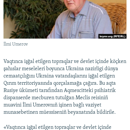
Русский
Українською
QOŞULIÑIZ!
İlmi Umerov
Vaqtınca işğal etilgen topraqlar ve devlet içinde köçken
RFE/RS bütün saytları
şahıslar meseleleri boyunca Ukraina nazirligi dünya
cemaatçılığını Ukraina vatandaşlarını işğal etilgen
Qırım territoriyasında qorçalamağa çağıra. Bu aqta
Rusiye ükümeti tarafından Aqmescitteki psihiatrik
dispanserde mecburen tutulğan Meclis reisiniñ
muavini İlmi Umerovnıñ işinen bağlı vaziyet
munasebetinen müessiseniñ beyanatında bildirile.
«Vaqtınca işğal etilgen topraqlar ve devlet içinde