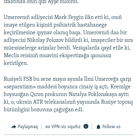
izaatında onıñ qızı Ayşe bildirdi.
Umerovnıñ adliyecisi Mark Feygin ilân etti ki, onıñ
imaye etilgen kişiniñ psihiatrik hastahanege
keçirilmesine qıynav olaraq baqa. Umerovnıñ daa bir
adliyecisi Nikolay Polozov bildirdi ki, imayeciler bir sıra
müessiselerge arizalar berdi. Vesiqalarda qayd etile ki,
Meclis reisiniñ muavini ekspertizağa qanunsız
ketirilgen.
Rusiyeli FSB bu sene mayıs ayında İlmi Umerovğa qarşı
«separatizm» maddesi boyunca cinaiy iş açtı. Kremlge
boysunğan Qırım prokurorı Natalya Poklonskaya ayttı
ki, o, ukrain ATR telekanalınıñ yayınında Rusiye topraq
bütünligini bozuvına çağırğan edi.
Paylaşmaq
VPN-siz oquñız
Follow us