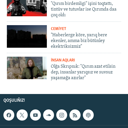
"Qırım birdemligi" işini toqtattı,
tintüv ve tutuvlar ise Qırımda daa
çoq oldı
CEMİYET
"Haberlerge köre, yarıq bere
ekenler, amma biz bütünley
ekektriksizmiz"
İNSAN AQLARI
Olğa Skrıpnık: "Qırım azat etilsin
dep, insanlar yarıqsız ve suvsuz
yaşamağa azırlar"
QOŞULIÑIZ!