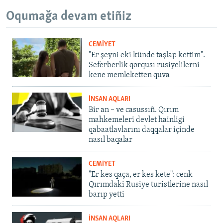
Oqumağa devam etiñiz
CEMİYET
"Er şeyni eki künde taşlap kettim".
Seferberlik qorqusı rusiyelilerni
kene memleketten quva
İNSAN AQLARI
Bir an – ve casussıñ. Qırım
mahkemeleri devlet hainligi
qabaatlavlarını daqqalar içinde
nasıl baqalar
CEMİYET
"Er kes qaça, er kes kete": cenk
Qırımdaki Rusiye turistlerine nasıl
barıp yetti
İNSAN AQLARI