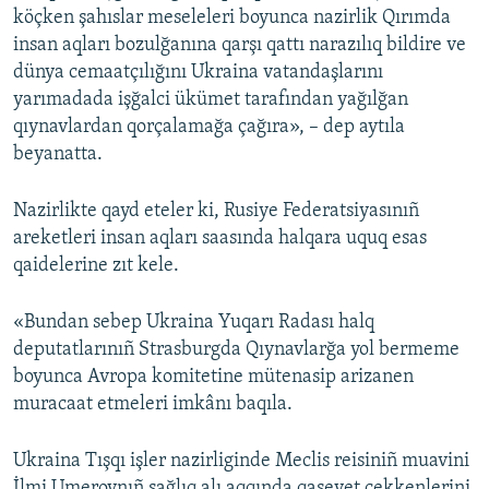
köçken şahıslar meseleleri boyunca nazirlik Qırımda
insan aqları bozulğanına qarşı qattı narazılıq bildire ve
dünya cemaatçılığını Ukraina vatandaşlarını
yarımadada işğalci ükümet tarafından yağılğan
qıynavlardan qorçalamağa çağıra», – dep aytıla
beyanatta.
Nazirlikte qayd eteler ki, Rusiye Federatsiyasınıñ
areketleri insan aqları saasında halqara uquq esas
qaidelerine zıt kele.
«Bundan sebep Ukraina Yuqarı Radası halq
deputatlarınıñ Strasburgda Qıynavlarğa yol bermeme
boyunca Avropa komitetine mütenasip arizanen
muracaat etmeleri imkânı baqıla.
Ukraina Tışqı işler nazirliginde Meclis reisiniñ muavini
İlmi Umerovnıñ sağlıq alı aqqında qasevet çekkenlerini