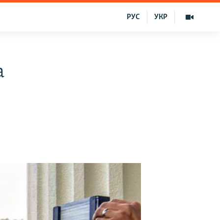
РУС
УКР
a