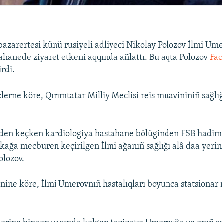
bazarertesi künü rusiyeli adliyeci Nikolay Polozov İlmi Um
tahanede ziyaret etkeni aqqında añlattı. Bu aqta Polozov
Fa
irdi.
lerne köre, Qırımtatar Milliy Meclisi reis muavininiñ sağlığ
den keçken kardiologiya hastahane bölüginden FSB hadiml
nikağa mecburen keçirilgen İlmi ağanıñ sağlığı alâ daa yerin
olozov.
nine köre, İlmi Umerovnıñ hastalıqları boyunca statsionar 
.