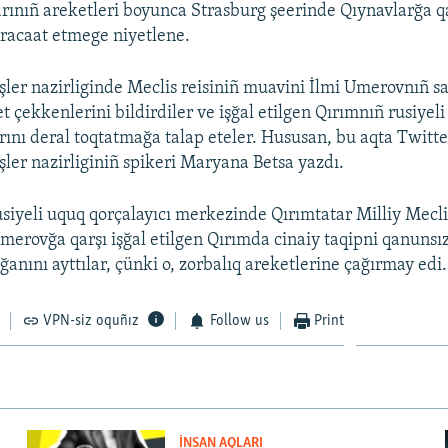
arınıñ areketleri boyunca Strasburg şeerinde Qıynavlarğa q
racaat etmege niyetlene.
şler nazirliginde Meclis reisiniñ muavini İlmi Umerovnıñ sağ
t çekkenlerini bildirdiler ve işğal etilgen Qırımnıñ rusiye
arını deral toqtatmağa talap eteler. Hususan, bu aqta Twitte
şler nazirliginiñ spikeri Maryana Betsa yazdı.
iyeli uquq qorçalayıcı merkezinde Qırımtatar Milliy Meclis
merovğa qarşı işğal etilgen Qırımda cinaiy taqipni qanunsız
anını ayttılar, çünki o, zorbalıq areketlerine çağırmay edi.
VPN-siz oquñız
Follow us
Print
İNSAN AQLARI