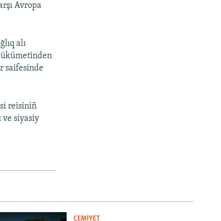
arşı Avropa
lıq alı
li ükümetinden
r saifesinde
i reisiniñ
 ve siyasiy
CEMİYET