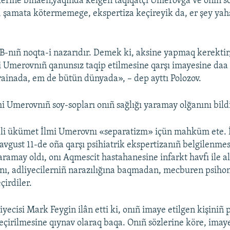
lerine binaen,yaqında kelgen taqiqatçı Umerovğa ve onıñ s
şamata kötermemege, ekspertiza keçireyik da, er şey yahş
B-nıñ noqta-i nazarıdır. Demek ki, aksine yapmaq kerektir
 Umerovnıñ qanunsız taqip etilmesine qarşı imayesine daa 
inada, em de bütün dünyada», – dep ayttı Polozov.
i Umerovnıñ soy-sopları onıñ sağlığı yaramay olğanını bildi
eli ükümet İlmi Umerovnı «separatizm» içün mahküm ete. 
avgust 11-de oña qarşı psihiatrik ekspertizanıñ belgilenme
may oldı, onı Aqmescit hastahanesine infarkt havfı ile alı
nı, adliyecilerniñ narazılığına baqmadan, mecburen psiho
çirdiler.
ecisi Mark Feygin ilân etti ki, onıñ imaye etilgen kişiniñ p
çirilmesine qıynav olaraq baqa. Onıñ sözlerine köre, imay