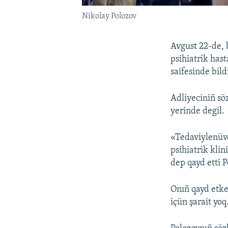
Nikolay Polozov
Avgust 22-de, 
psihiatrik has
saifesinde bild
Adliyeciniñ söz
yerinde degil.
«Tedaviylenüv
psihiatrik kli
dep qayd etti P
Onıñ qayd etke
içün şarait yoq