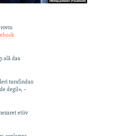
erovnı
cebook
ı alâ daa
eri tarafından
de degil», –
nezaret etüv