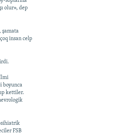
oy-soplarına
ı olur», dep
, şamata
çoq insan celp
rdi.
İlmi
si boyunca
p kettiler.
nevrologik
sihiatrik
eciler FSB