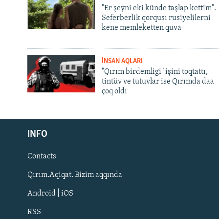
"Er şeyni eki künde taşlap kettim".
Seferberlik qorqusı rusiyelilerni
kene memleketten quva
İNSAN AQLARI
"Qırım birdemligi" işini toqtattı,
tintüv ve tutuvlar ise Qırımda daa
çoq oldı
Русский
INFO
Українською
Contacts
QOŞULIÑIZ!
Qırım.Aqiqat. Bizim aqqında
Android | iOS
RSS