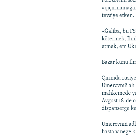
Polozovnıñ söz
«qıçırmamağa, 
tevsiye etken.
«Ğaliba, bu FS
kötermek, İlmi
etmek, em Ukra
Bazar künü İlm
Qırımda rusiy
Umerovnıñ alı 
mahkemede yara
Avgust 18-de o
dispanserge ke
Umerovnıñ adliy
hastahanege ke