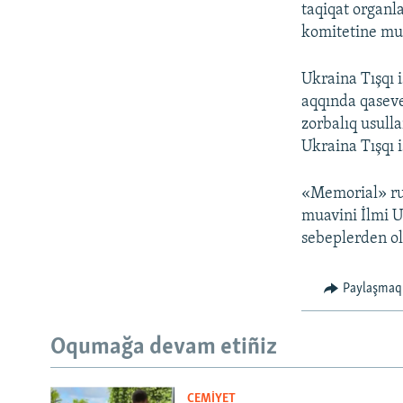
taqiqat organl
komitetine mu
Ukraina Tışqı i
aqqında qaseve
zorbalıq usull
Ukraina Tışqı i
«Memorial» rus
muavini İlmi U
sebeplerden olğ
Paylaşmaq
Oqumağa devam etiñiz
CEMİYET