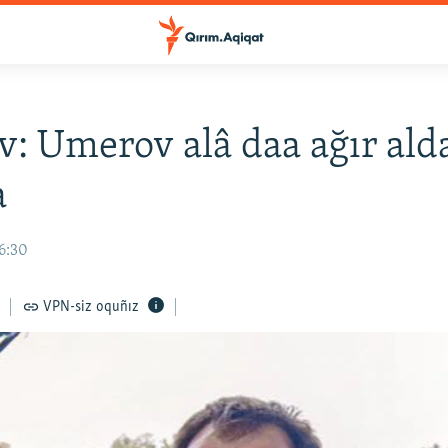
v: Umerov alâ daa ağır ald
a
16:30
VPN-siz oquñız