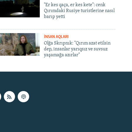
"Er kes qaça, er kes kete": cenk
Qırımdaki Rusiye turistlerine nasıl
barıp yetti
İNSAN AQLARI
Olğa Skrıpnık: "Qırım azat etilsin
dep, insanlar yarıqsız ve suvsuz
yaşamağa azırlar"