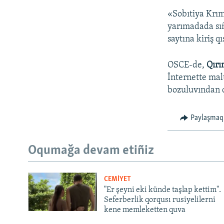
«Sobıtiya Krım
yarımadada sıñ
saytına kiriş 
OSCE-de,
Qırı
İnternette mal
bozuluvından q
Paylaşmaq
Oqumağa devam etiñiz
CEMİYET
"Er şeyni eki künde taşlap kettim".
Seferberlik qorqusı rusiyelilerni
kene memleketten quva