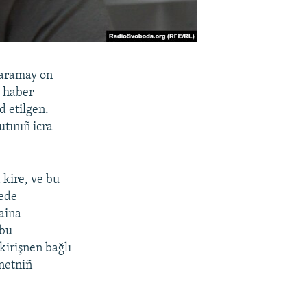
 yaramay on
y haber
d etilgen.
utınıñ icra
 kire, ve bu
yede
aina
 bu
kirişnen bağlı
rnetniñ