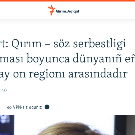
t: Qırım – söz serbestligi
nması boyunca dünyanıñ e
y on regionı arasındadır
1:40
VPN-siz oquñız