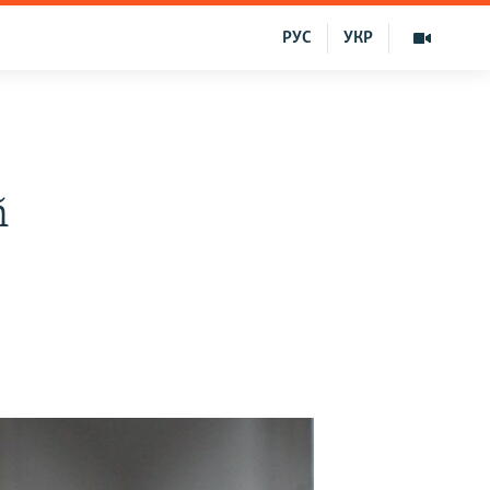
РУС
УКР
ñ