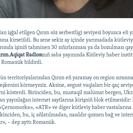
dan işğal etilgen Qırım söz serbestligi seviyesi boyunca eñ
asına kirsetildi. Bu sene sekiz ay içinde yarımadada kütlevi
ırımda işiniñ tahminen 30 sıñırlanması ya da bozulması qay
rım.Aqiqat Radiosı
nıñ saba yayınında Kütleviy haber instit
 Romanük bildirdi.
n territoriyalarından Qırım eñ yaramay on region sırasına
leşkenini körmeymiz. Aksine, avgust vaqiaları bir qaç sevi
ni kösterdi. Birinciden, bu, mustaqil malümat bergen, Ukr
an yayınlağan internet saytlarına kirişniñ blok etilmesidir:
 «Çernomorka», «ATR» ve diger kütleviy haber vastalarına 
kinciden, bu, iç añlatılmadan, nasıldır qısmen bağ ve inte
r», – dep ayttı Romanük.