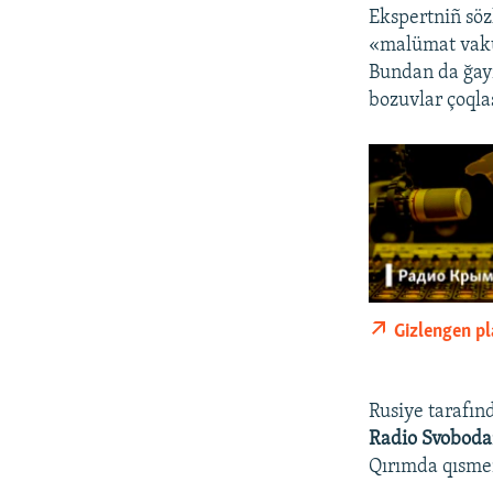
Ekspertniñ söz
«malümat vakuu
Bundan da ğayr
bozuvlar çoqla
Gizlengen p
Rusiye tarafınd
Radio Svoboda
Qırımda qısmen 