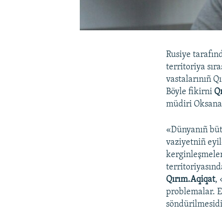
Rusiye tarafın
territoriya sır
vastalarınıñ Q
Böyle fikirni
Qı
müdiri Oksana
«Dünyanıñ bütü
vaziyetniñ eyi
kerginleşmeler
territoriyasınd
Qırım.Aqiqat
,
problemalar. E
söndürilmesidi