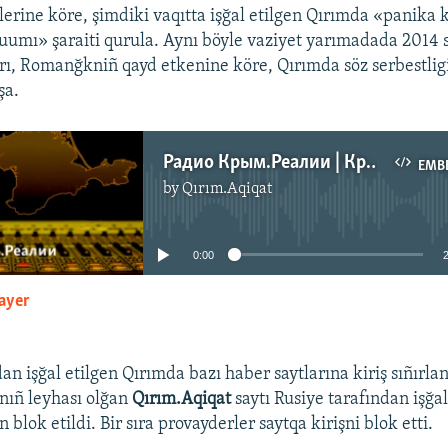
lerine köre, şimdiki vaqıtta işğal etilgen Qırımda «panika 
mı» şaraiti qurula. Aynı böyle vaziyet yarımadada 2014 s
ı, Romanğkniñ qayd etkenine köre, Qırımda söz serbestlig
şa.
Радио Крым.Реалии | Крымская тишина. Можно ли рассчитывать на информацию из СМИ полуострова
EMB
by
Qırım.Aqiqat
No media source currently available
0:00
layer
EMBED
an işğal etilgen Qırımda bazı haber saytlarına kiriş sıñırla
nıñ leyhası olğan
Qırım.Aqiqat
saytı Rusiye tarafından işğal
blok etildi. Bir sıra provayderler saytqa kirişni blok etti.