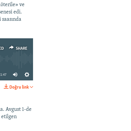
köterile» ve
enesi edi.
i saasında
ED
SHARE
21:47
Doğru link
SHARE
na. Avgust 1-de
 etilgen