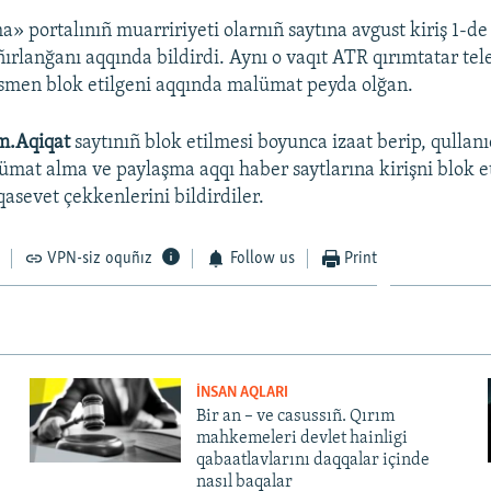
a» portalınıñ muarririyeti olarnıñ saytına avgust kiriş 1-d
ırlanğanı aqqında bildirdi. Aynı o vaqıt ATR qırımtatar tel
qısmen blok etilgeni aqqında malümat peyda olğan.
m.Aqiqat
saytınıñ blok etilmesi boyunca izaat berip, qullanı
ümat alma ve paylaşma aqqı haber saytlarına kirişni blok e
asevet çekkenlerini bildirdiler.
VPN-siz oquñız
Follow us
Print
İNSAN AQLARI
Bir an – ve casussıñ. Qırım
mahkemeleri devlet hainligi
qabaatlavlarını daqqalar içinde
nasıl baqalar