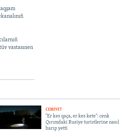
e aqşam
ekanalınıñ
cılarnıñ
tüv vastasınen
CEMİYET
"Er kes qaça, er kes kete": cenk
Qırımdaki Rusiye turistlerine nasıl
barıp yetti