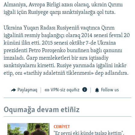
Almaniya, Avropa Birligi azası olaraq, ukrain Qırımı
işğali içün Rusiyege qarşı sanktsiyalarğa qol tuta.
Ukraina Yuqarı Radası Rusiyeniñ vaqtınca Qırım
işğaliniñ resmiy başlanğıçı olaraq 2014 senesi fevral 20
kününi ilân etti. 2015 senesi oktâbr 7-de Ukraina
prezidenti Petro Poroşenko bunıñnen bağlı qanunnı
imzaladı. Ğarp memleketleri bir sıra iqtisadiy
sanktsiyalarnı kirsetti. Rusiye yarımada işğalini inkâr
etip, onı «tarihiy adaletniñ tiklenmesi» dep adlandıra.
Paylaşmaq
VPN-siz oquñız
Follow us
Oqumağa devam etiñiz
CEMİYET
"Er şeyni eki künde taşlap kettim".