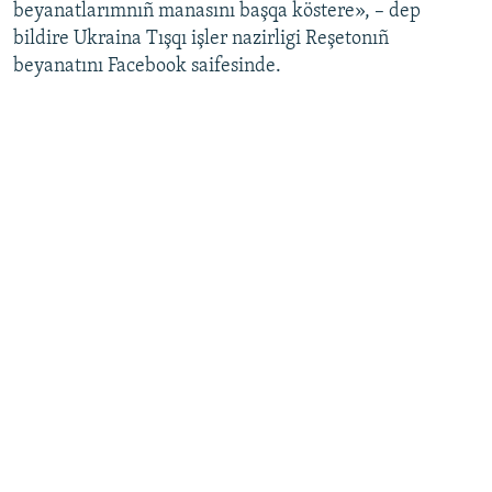
beyanatlarımnıñ manasını başqa köstere», – dep
bildire Ukraina Tışqı işler nazirligi Reşetonıñ
beyanatını Facebook saifesinde.