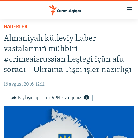
Link
açıqlığı
Esas
HABERLER
mündericege
HABERLER
Almaniyalı kütleviy haber
qaytmaq
SİYASET
Baş
vastalarınıñ mühbiri
İQTİSADİYAT
navigatsiyağa
#crimeaisrussian heştegi içün afu
qaytmaq
CEMİYET
soradı – Ukraina Tışqı işler nazirligi
Qıdıruvğa
MEDENİYET
qaytmaq
16 avgust 2016, 12:11
İNSAN AQLARI
Paylaşmaq
VPN-siz oquñız
VİDEO
SÜRET
BLOGLAR
FİKİR