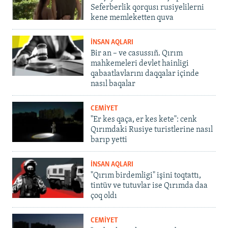
Seferberlik qorqusı rusiyelilerni
kene memleketten quva
İNSAN AQLARI
Bir an – ve casussıñ. Qırım
mahkemeleri devlet hainligi
qabaatlavlarını daqqalar içinde
nasıl baqalar
CEMİYET
"Er kes qaça, er kes kete": cenk
Qırımdaki Rusiye turistlerine nasıl
barıp yetti
İNSAN AQLARI
"Qırım birdemligi" işini toqtattı,
tintüv ve tutuvlar ise Qırımda daa
çoq oldı
CEMİYET