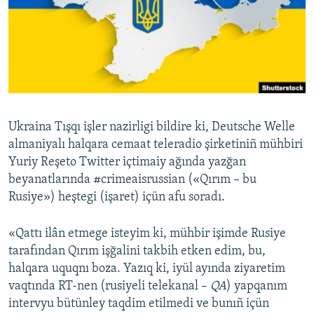
Русский
Українською
QOŞULIÑIZ!
Ukraina Tışqı işler nazirligi bildire ki, Deutsche Welle
almaniyalı halqara cemaat teleradio şirketiniñ mühbiri
RFE/RS bütün saytları
Yuriy Reşeto Twitter içtimaiy ağında yazğan
beyanatlarında #crimeaisrussian («Qırım – bu
Rusiye») heştegi (işaret) içün afu soradı.
«Qattı ilân etmege isteyim ki, mühbir işimde Rusiye
tarafından Qırım işğalini takbih etken edim, bu,
halqara uquqnı boza. Yazıq ki, iyül ayında ziyaretim
vaqtında RT-nen (rusiyeli telekanal –
QA
) yapqanım
intervyu bütünley taqdim etilmedi ve bunıñ içün