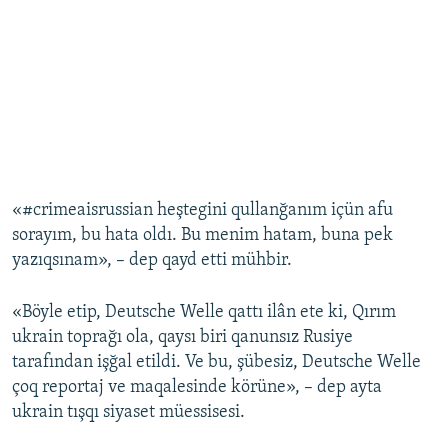
«#crimeaisrussian heştegini qullanğanım içün afu
sorayım, bu hata oldı. Bu menim hatam, buna pek
yazıqsınam», – dep qayd etti mühbir.
«Böyle etip, Deutsche Welle qattı ilân ete ki, Qırım
ukrain toprağı ola, qaysı biri qanunsız Rusiye
tarafından işğal etildi. Ve bu, şübesiz, Deutsche Welle
çoq reportaj ve maqalesinde körüne», – dep ayta
ukrain tışqı siyaset müessisesi.