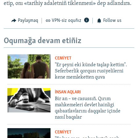
etip, onı «tarihiy adaletniñ tiklenmesi» dep adlandıra.
Paylaşmaq
VPN-siz oquñız
Follow us
Oqumağa devam etiñiz
CEMİYET
"Er şeyni eki künde taşlap kettim".
Seferberlik qorqusı rusiyelilerni
kene memleketten quva
İNSAN AQLARI
Bir an – ve casussıñ. Qırım
mahkemeleri devlet hainligi
qabaatlavlarını daqqalar içinde
nasıl baqalar
CEMİYET