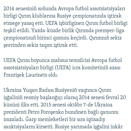
2014 senesiniñ soñunda Avropa futbol assotsiatsiyaları
birligi Qırım klublarına Rusiye çempionatında iştirak
etmege yasaq etti. UEFA işbirliginen Qırım futbol birligi
teşkil etildi. Yazda-küzde birlik Qırımda premyer-liga
çempionatınıñ birinci qısmını keçirdi. Qırımnıñ sekiz
şeerinden sekiz taqım iştirak etti.
UEFA Qırım boyunca mahsus temsilcisi Avropa futbol
assotsiatsiyaları birligi (UEFA) icra komitetiniñ azası
Frantişek Laurinets oldı.
Ukraina Yuqarı Radası Rusiyeniñ vaqtınca Qırım
işğaliniñ resmiy başlanğıçı olaraq 2014 senesi fevral 20
kününi ilân etti. 2015 senesi oktâbr 7-de Ukraina
prezidenti Petro Poroşenko bunıñnen bağlı qanunnı
imzaladı. Ğarp memleketleri bir sıra iqtisadiy
sanktsiyalarnı kirsetti. Rusiye yarımada işğalini inkâr