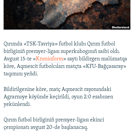
Русский
Українською
QOŞULIÑIZ!
Qırımda «TSK-Tavriya» futbol klubı Qırım futbol
birliginiñ premyer-ligası superkubogınıñ saibi oldı.
Avgust 15-te «
Krıminform
» saytı bildirgen malümatqa
RFE/RS bütün saytları
köre, Aqmescit futbolcıları matçta «KFU-Bağçasaray»
taqımını yeñdi.
Bildirilgenine köre, matç Aqmescit rayonındaki
Agrarnoye köyünde keçirildi, oyun 2:0 esabınen
yekünlendi.
Qırım futbol birliginiñ premyer-ligası ekinci
çempionatı avgust 20-de başlanacaq.