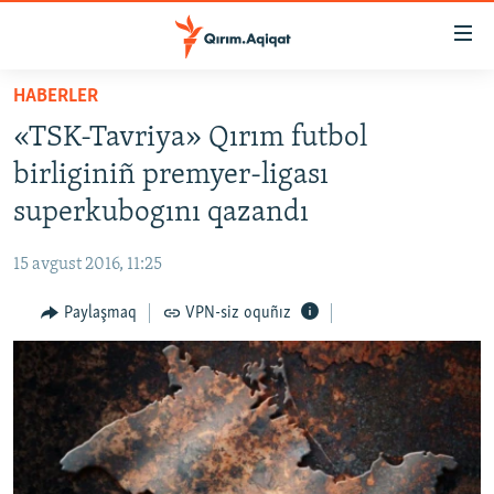
Link
açıqlığı
Esas
HABERLER
mündericege
HABERLER
«TSK-Tavriya» Qırım futbol
qaytmaq
SİYASET
Baş
birliginiñ premyer-ligası
İQTİSADİYAT
navigatsiyağa
superkubogını qazandı
qaytmaq
CEMİYET
Qıdıruvğa
15 avgust 2016, 11:25
MEDENİYET
qaytmaq
Paylaşmaq
VPN-siz oquñız
İNSAN AQLARI
VİDEO
SÜRET
BLOGLAR
FİKİR