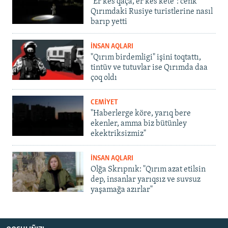
"Er kes qaça, er kes kete": cenk
Qırımdaki Rusiye turistlerine nasıl
barıp yetti
İNSAN AQLARI
"Qırım birdemligi" işini toqtattı,
tintüv ve tutuvlar ise Qırımda daa
çoq oldı
CEMİYET
"Haberlerge köre, yarıq bere
ekenler, amma biz bütünley
ekektriksizmiz"
İNSAN AQLARI
Olğa Skrıpnık: "Qırım azat etilsin
dep, insanlar yarıqsız ve suvsuz
yaşamağa azırlar"