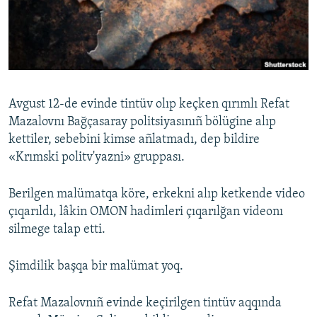
Русский
Українською
QOŞULIÑIZ!
Avgust 12-de evinde tintüv olıp keçken qırımlı Refat
Mazalovnı Bağçasaray politsiyasınıñ bölügine alıp
kettiler, sebebini kimse añlatmadı, dep bildire
RFE/RS bütün saytları
«Krımski politv'yazni» gruppası.
Berilgen malümatqa köre, erkekni alıp ketkende video
çıqarıldı, lâkin OMON hadimleri çıqarılğan videonı
silmege talap etti.
Şimdilik başqa bir malümat yoq.
Refat Mazalovnıñ evinde keçirilgen tintüv aqqında