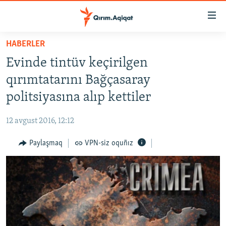
Link
açıqlığı
Esas
HABERLER
mündericege
HABERLER
Evinde tintüv keçirilgen
qaytmaq
SİYASET
Baş
qırımtatarını Bağçasaray
İQTİSADİYAT
navigatsiyağa
politsiyasına alıp kettiler
qaytmaq
CEMİYET
Qıdıruvğa
12 avgust 2016, 12:12
MEDENİYET
qaytmaq
Paylaşmaq
VPN-siz oquñız
İNSAN AQLARI
VİDEO
SÜRET
BLOGLAR
FİKİR