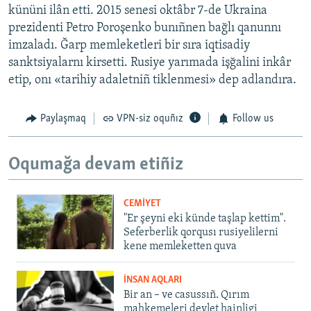
kününi ilân etti. 2015 senesi oktâbr 7-de Ukraina
prezidenti Petro Poroşenko bunıñnen bağlı qanunnı
imzaladı. Ğarp memleketleri bir sıra iqtisadiy
sanktsiyalarnı kirsetti. Rusiye yarımada işğalini inkâr
etip, onı «tarihiy adaletniñ tiklenmesi» dep adlandıra.
Paylaşmaq
VPN-siz oquñız
Follow us
Oqumağa devam etiñiz
CEMİYET
"Er şeyni eki künde taşlap kettim".
Seferberlik qorqusı rusiyelilerni
kene memleketten quva
İNSAN AQLARI
Bir an – ve casussıñ. Qırım
mahkemeleri devlet hainligi