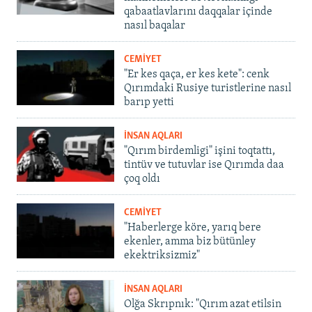
qabaatlavlarını daqqalar içinde
nasıl baqalar
CEMİYET
"Er kes qaça, er kes kete": cenk
Qırımdaki Rusiye turistlerine nasıl
barıp yetti
İNSAN AQLARI
"Qırım birdemligi" işini toqtattı,
tintüv ve tutuvlar ise Qırımda daa
çoq oldı
CEMİYET
"Haberlerge köre, yarıq bere
ekenler, amma biz bütünley
ekektriksizmiz"
İNSAN AQLARI
Olğa Skrıpnık: "Qırım azat etilsin