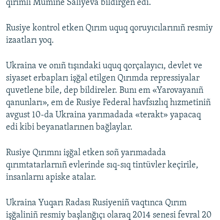
qırımlı Mümine Saliyeva bildirgen edi.
Rusiye kontrol etken Qırım uquq qoruyıcılarınıñ resmiy
izaatları yoq.
Ukraina ve onıñ tışındaki uquq qorçalayıcı, devlet ve
siyaset erbapları işğal etilgen Qırımda repressiyalar
quvetlene bile, dep bildireler. Bunı em «Yarovayanıñ
qanunları», em de Rusiye Federal havfsızlıq hızmetiniñ
avgust 10-da Ukraina yarımadada «terakt» yapacaq
edi kibi beyanatlarınen bağlaylar.
Rusiye Qırımnı işğal etken soñ yarımadada
qırımtatarlarnıñ evlerinde sıq-sıq tintüvler keçirile,
insanlarnı apiske atalar.
Ukraina Yuqarı Radası Rusiyeniñ vaqtınca Qırım
işğaliniñ resmiy başlanğıçı olaraq 2014 senesi fevral 20