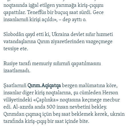
noqtasında işğal etilgen yarımağa kiriş-çıqışnı
qapattılar. Teneffüs bir buçuq saat sürdi. Gece
insanlarnıñ kirişi açıldı», – dep ayttı o.
Slobodân qayd etti ki, Ukraina devlet sıñır hızmeti
vatandaşlarına Qırım ziyaretlerinden vazgeçmege
tevsiye ete.
Rusiye tarafı memuriy sıñırnıñ qapatılmasını
izaatlamadı.
Şaatlarnıñ
Qırım.Aqiqatqa
bergen malümatına köre,
insanlar diger kiriş noqtalarına, şu cümleden Herson
vilâyetindeki «Çaplınka» noqtasına keçmege mecbur
edi. Al-azırda anda 500 insan nevbetini bekley.
Qırımdan çıqmaq içün beş saat beklemek kerek, ukrain
tarafında kiriş-çıqış bir saat içinde bite.