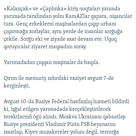
«Kalançak» ve «Çaplınka» kiriş noqtaları yanında
yarımada tarafından yolnı KamAZlar qapata, nişancılar
tura. Genç erkeklerni maşinalardan çıqıp urbanı
çıqarmağa zorlaylar, aynı yerde de insanlar sorğuğa
çekile. Sorğu eki ve ziyade saat devam ete. Uquq
qoruyıcalar ziyaret maqsadını soray.
Yarımadadan çıqqan maşinalar da baqıla.
Qırım ile memuriy sıñırdaki vaziyet avgust 7-de
kerginleşti.
Avgust 10-da Rusiye Federal havfsızlıq hızmeti bildirdi
ki, işğal etilgen yarımadada kerçekleştirilecek
teraktlarnıñ ögü alındı. Moskva Ukrainanı qabaatlay.
Rusiye prezidenti Vladimir Pütin FSB beyanatını
izaatlap, Kiyev muzakereler yolunı degil, terrorğa