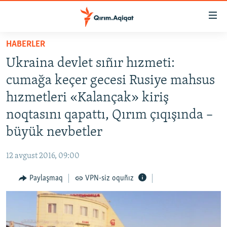
Link
açıqlığı
Esas
HABERLER
mündericege
HABERLER
Ukraina devlet sıñır hızmeti:
qaytmaq
SİYASET
Baş
cumağa keçer gecesi Rusiye mahsus
İQTİSADİYAT
navigatsiyağa
hızmetleri «Kalançak» kiriş
qaytmaq
CEMİYET
noqtasını qapattı, Qırım çıqışında –
Qıdıruvğa
MEDENİYET
qaytmaq
büyük nevbetler
İNSAN AQLARI
12 avgust 2016, 09:00
VİDEO
Paylaşmaq
VPN-siz oquñız
SÜRET
BLOGLAR
FİKİR