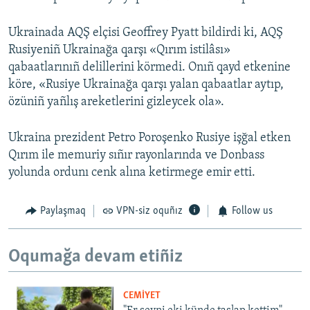
Ukrainada AQŞ elçisi Geoffrey Pyatt bildirdi ki, AQŞ
Rusiyeniñ Ukrainağa qarşı «Qırım istilâsı»
qabaatlarınıñ delillerini körmedi. Onıñ qayd etkenine
köre, «Rusiye Ukrainağa qarşı yalan qabaatlar aytıp,
özüniñ yañlış areketlerini gizleycek ola».
Ukraina prezident Petro Poroşenko Rusiye işğal etken
Qırım ile memuriy sıñır rayonlarında ve Donbass
yolunda ordunı cenk alına ketirmege emir etti.
Paylaşmaq
VPN-siz oquñız
Follow us
Oqumağa devam etiñiz
CEMİYET