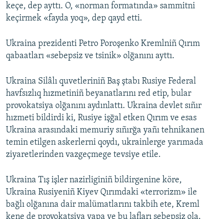
keçe, dep ayttı. O, «norman formatında» sammitni
keçirmek «fayda yoq», dep qayd etti.
Ukraina prezidenti Petro Poroşenko Kremlniñ Qırım
qabaatları «sebepsiz ve tsinik» olğanını ayttı.
Ukraina Silâlı quvetleriniñ Baş ştabı Rusiye Federal
havfsızlıq hızmetiniñ beyanatlarını red etip, bular
provokatsiya olğanını aydınlattı. Ukraina devlet sıñır
hızmeti bildirdi ki, Rusiye işğal etken Qırım ve esas
Ukraina arasındaki memuriy sıñırğa yañı tehnikanen
temin etilgen askerlerni qoydı, ukrainlerge yarımada
ziyaretlerinden vazgeçmege tevsiye etile.
Ukraina Tış işler nazirliginiñ bildirgenine köre,
Ukraina Rusiyeniñ Kiyev Qırımdaki «terrorizm» ile
bağlı olğanına dair malümatlarını takbih ete, Kreml
kene de provokatsiya yapa ve bu lafları sebepsiz ola.