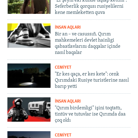
"Er şeyni eki künde taşlap kettim".
Seferberlik qorqusı rusiyelilerni
kene memleketten quva
İNSAN AQLARI
Bir an – ve casussıñ. Qırım
mahkemeleri devlet hainligi
qabaatlavlarını daqqalar içinde
nasıl baqalar
CEMİYET
"Er kes qaça, er kes kete": cenk
Qırımdaki Rusiye turistlerine nasıl
barıp yetti
İNSAN AQLARI
"Qırım birdemligi" işini toqtattı,
tintüv ve tutuvlar ise Qırımda daa
çoq oldı
CEMİYET