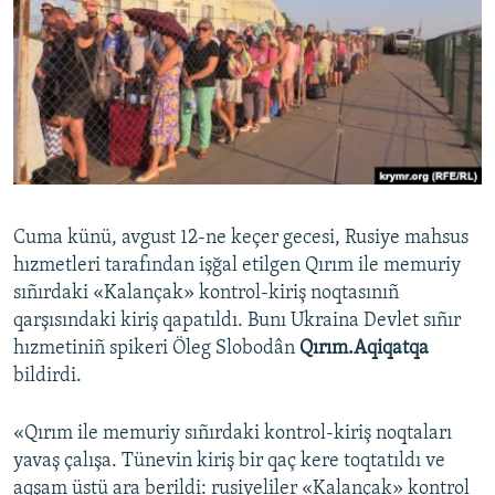
Русский
Українською
QOŞULIÑIZ!
Cuma künü, avgust 12-ne keçer gecesi, Rusiye mahsus
RFE/RS bütün saytları
hızmetleri tarafından işğal etilgen Qırım ile memuriy
sıñırdaki «Kalançak» kontrol-kiriş noqtasınıñ
qarşısındaki kiriş qapatıldı. Bunı Ukraina Devlet sıñır
hızmetiniñ spikeri Öleg Slobodân
Qırım.Aqiqatqa
bildirdi.
«Qırım ile memuriy sıñırdaki kontrol-kiriş noqtaları
yavaş çalışa. Tünevin kiriş bir qaç kere toqtatıldı ve
aqşam üstü ara berildi: rusiyeliler «Kalançak» kontrol