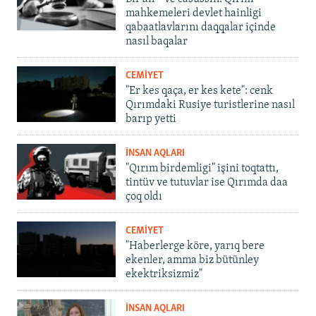
mahkemeleri devlet hainligi
qabaatlavlarını daqqalar içinde
nasıl baqalar
CEMİYET
"Er kes qaça, er kes kete": cenk
Qırımdaki Rusiye turistlerine nasıl
barıp yetti
İNSAN AQLARI
"Qırım birdemligi" işini toqtattı,
tintüv ve tutuvlar ise Qırımda daa
çoq oldı
CEMİYET
"Haberlerge köre, yarıq bere
ekenler, amma biz bütünley
ekektriksizmiz"
İNSAN AQLARI