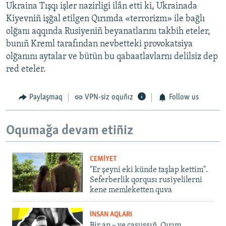
Ukraina Tışqı işler nazirligi ilân etti ki, Ukrainada
Kiyevniñ işğal etilgen Qırımda «terrorizm» ile bağlı
olğanı aqqında Rusiyeniñ beyanatlarını takbih eteler,
bunıñ Kreml tarafından nevbetteki provokatsiya
olğanını aytalar ve bütün bu qabaatlavlarnı delilsiz dep
red eteler.
Paylaşmaq
VPN-siz oquñız
Follow us
Oqumağa devam etiñiz
CEMİYET
"Er şeyni eki künde taşlap kettim".
Seferberlik qorqusı rusiyelilerni
kene memleketten quva
İNSAN AQLARI
Bir an – ve casussıñ. Qırım