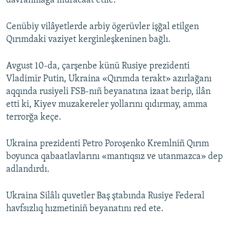
davranmağa muracaat etile.
Cenübiy vilâyetlerde arbiy ögerüvler işğal etilgen
Qırımdaki vaziyet kerginleşkeninen bağlı.
Avgust 10-da, çarşenbe künü Rusiye prezidenti
Vladimir Putin, Ukraina «Qırımda terakt» azırlağanı
aqqında rusiyeli FSB-nıñ beyanatına izaat berip, ilân
etti ki, Kiyev muzakereler yollarını qıdırmay, amma
terrorğa keçe.
Ukraina prezidenti Petro Poroşenko Kremlniñ Qırım
boyunca qabaatlavlarını «mantıqsız ve utanmazca» dep
adlandırdı.
Ukraina Silâlı quvetler Baş ştabında Rusiye Federal
havfsızlıq hızmetiniñ beyanatını red ete.