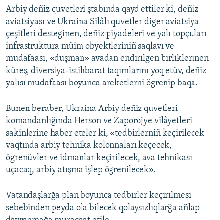
Arbiy deñiz quvetleri ştabında qayd ettiler ki, deñiz
aviatsiyası ve Ukraina Silâlı quvetler diger aviatsiya
çeşitleri desteginen, deñiz piyadeleri ve yalı topçuları
infrastruktura müim obyektleriniñ saqlavı ve
mudafaası, «duşman» avadan endirilgen birliklerinen
küreş, diversiya-istihbarat taqımlarını yoq etüv, deñiz
yalısı mudafaası boyunca areketlerni ögrenip baqa.
Bunen beraber, Ukraina Arbiy deñiz quvetleri
komandanlığında Herson ve Zaporojye vilâyetleri
sakinlerine haber eteler ki, «tedbirlerniñ keçirilecek
vaqtında arbiy tehnika kolonnaları keçecek,
ögrenüvler ve idmanlar keçirilecek, ava tehnikası
uçacaq, arbiy atışma işlep ögrenilecek».
Vatandaşlarğa plan boyunca tedbirler keçirilmesi
sebebinden peyda ola bilecek qolaysızlıqlarğa añlap