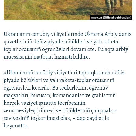
Русский
Українською
Ukrainanıñ cenübiy vilâyetlerinde Ukraina Arbiy deñiz
QOŞULIÑIZ!
quvetleriniñ deñiz piyade bölükleri ve yalı raketa-
toplar ordusınıñ ögrenüvleri devam ete. Bu aqta arbiy
müessiseniñ matbuat hızmeti bildire.
RFE/RS bütün saytları
«Ukrainanıñ cenübiy vilâyetleri topraqlarında deñiz
piyade bölükleri ve yalı raketa-toplar ordusınıñ
ögrenüvleri keçirile. Bu tedbirlerniñ ögrenüv
maqsatları, hususan, komandanlar ve ştablarnıñ
kerçek vaziyet şaraitte tecribesiniñ
zemaneviyleştirilmesi ve bölüklerniñ çalışmaları
seviyesiniñ teşkerilmesi ola», – dep qayd etile
beyanatta.