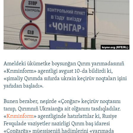
Русский
Українською
QOŞULIÑIZ!
Ameldeki ükümetke boysunğan Qırım yarımadasınıñ
RFE/RS bütün saytları
«Krıminform» agentligi avgust 10-da bildirdi ki,
«şimaliy Qırımda sıñırda ukrain keçirüv noqtaları işini
yañıdan başladı».
Bunen beraber, neşirde «Çonğar» keçirüv noqtasını
tanıp, Qırımnıñ Ukraianğa ait olğanını tasdıqladılar.
«
Krıminform
» agentliginde hatırlattılar ki, Rusiye
Fevqulade vaziyetler nazirligi Qırım baş idaresi
«Çonğarğa» müessiseniñ hadimlerini «yarımada