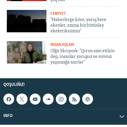
çoq oldı
CEMİYET
"Haberlerge köre, yarıq bere
ekenler, amma biz bütünley
ekektriksizmiz"
İNSAN AQLARI
Olğa Skrıpnık: "Qırım azat etilsin
dep, insanlar yarıqsız ve suvsuz
yaşamağa azırlar"
QOŞULIÑIZ!
INFO