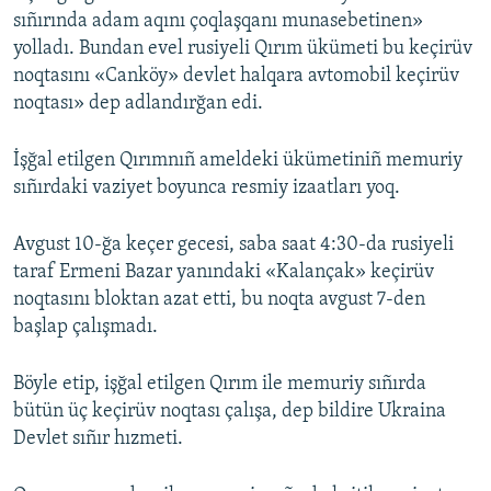
sıñırında adam aqını çoqlaşqanı munasebetinen»
yolladı. Bundan evel rusiyeli Qırım ükümeti bu keçirüv
noqtasını «Canköy» devlet halqara avtomobil keçirüv
noqtası» dep adlandırğan edi.
İşğal etilgen Qırımnıñ ameldeki ükümetiniñ memuriy
sıñırdaki vaziyet boyunca resmiy izaatları yoq.
Avgust 10-ğa keçer gecesi, saba saat 4:30-da rusiyeli
taraf Ermeni Bazar yanındaki «Kalançak» keçirüv
noqtasını bloktan azat etti, bu noqta avgust 7-den
başlap çalışmadı.
Böyle etip, işğal etilgen Qırım ile memuriy sıñırda
bütün üç keçirüv noqtası çalışa, dep bildire Ukraina
Devlet sıñır hızmeti.