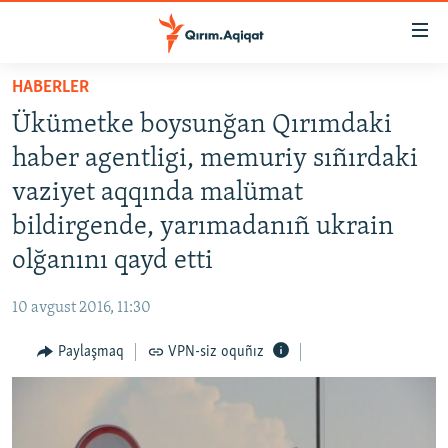
Link
açıqlığı
Esas
HABERLER
mündericege
HABERLER
Ükümetke boysunğan Qırımdaki
qaytmaq
SİYASET
Baş
haber agentligi, memuriy sıñırdaki
İQTİSADİYAT
navigatsiyağa
vaziyet aqqında malümat
qaytmaq
CEMİYET
bildirgende, yarımadanıñ ukrain
Qıdıruvğa
MEDENİYET
qaytmaq
olğanını qayd etti
İNSAN AQLARI
10 avgust 2016, 11:30
VİDEO
Paylaşmaq
VPN-siz oquñız
SÜRET
BLOGLAR
FİKİR