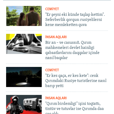
CEMİYET
"Er şeyni eki künde taşlap kettim".
Seferberlik qorqusı rusiyelilerni
kene memleketten quva
İNSAN AQLARI
Bir an – ve casussıñ. Qırım
mahkemeleri devlet hainligi
qabaatlavlarını daqqalar içinde
nasıl baqalar
CEMİYET
"Er kes qaça, er kes kete": cenk
Qırımdaki Rusiye turistlerine nasıl
barıp yetti
İNSAN AQLARI
"Qırım birdemligi" işini toqtattı,
tintüv ve tutuvlar ise Qırımda daa