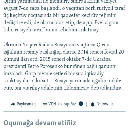
Qırım yarımadası ile memuriy sıñırda kritik vaziyet
avgust 7-de saba başlandı, o vaqıttan berli rusiyeli taraf
üç keçirüv noqtasında bir qaç sefer keçirüv rejimini
deñiştire edi, de olarnı blok etip, de açıp. Evel olğanı
kibi, rusiyeli taraf bunıñ sebebini añlatmay.
Ukraina Yuqarı Radası Rusiyeniñ vaqtınca Qırım
işğaliniñ resmiy başlanğıçı olaraq 2014 senesi fevral 20
kününi ilân etti. 2015 senesi oktâbr 7-de Ukraina
prezidenti Petro Poroşenko bunıñnen bağlı qanunnı
imzaladı. Ğarp memleketleri bir sıra iqtisadiy
sanktsiyalarnı kirsetti. Rusiye yarımada işğalini inkâr
etip, onı «tarihiy adaletniñ tiklenmesi» dep adlandıra.
Paylaşmaq
VPN-siz oquñız
Follow us
Oqumağa devam etiñiz