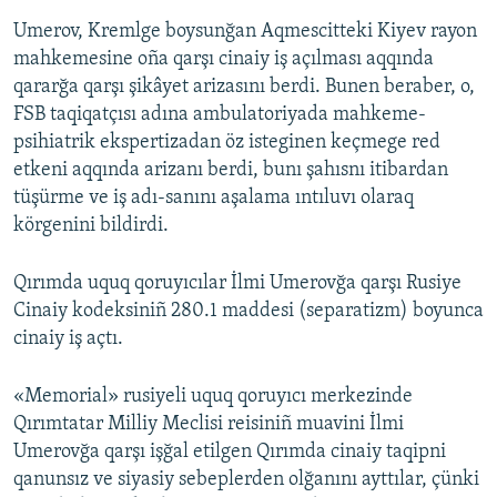
Umerov, Kremlge boysunğan Aqmescitteki Kiyev rayon
mahkemesine oña qarşı cinaiy iş açılması aqqında
qararğa qarşı şikâyet arizasını berdi. Bunen beraber, o,
FSB taqiqatçısı adına ambulatoriyada mahkeme-
psihiatrik ekspertizadan öz isteginen keçmege red
etkeni aqqında arizanı berdi, bunı şahısnı itibardan
tüşürme ve iş adı-sanını aşalama ıntıluvı olaraq
körgenini bildirdi.
Qırımda uquq qoruyıcılar İlmi Umerovğa qarşı Rusiye
Cinaiy kodeksiniñ 280.1 maddesi (separatizm) boyunca
cinaiy iş açtı.
«Memorial» rusiyeli uquq qoruyıcı merkezinde
Qırımtatar Milliy Meclisi reisiniñ muavini İlmi
Umerovğa qarşı işğal etilgen Qırımda cinaiy taqipni
qanunsız ve siyasiy sebeplerden olğanını ayttılar, çünki