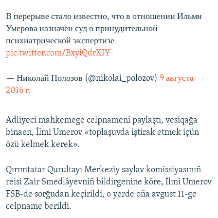
В перерыве стало известно, что в отношении Ильми
Умерова назначен суд о принудительной
психиатрической экспертизе
pic.twitter.com/BxyiQdrXIY
— Николай Полозов (@nikolai_polozov)
9 августа
2016 г.
Adliyeci mahkemege celpnameni paylaştı, vesiqağa
binaen, İlmi Umerov «toplaşuvda iştirak etmek içün
özü kelmek kerek».
Qırımtatar Qurultayı Merkeziy saylav komissiyasınıñ
reisi Zair Smedlâyevniñ bildirgenine köre, İlmi Umerov
FSB-de sorğudan keçirildi, o yerde oña avgust 11-ge
celpname berildi.