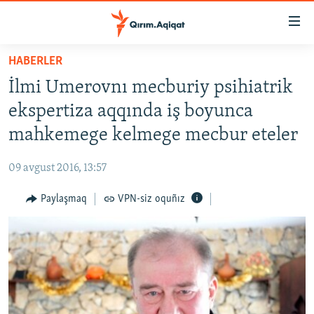
Link
açıqlığı
Esas
HABERLER
mündericege
HABERLER
İlmi Umerovnı mecburiy psihiatrik
qaytmaq
SİYASET
Baş
ekspertiza aqqında iş boyunca
İQTİSADİYAT
navigatsiyağa
mahkemege kelmege mecbur eteler
qaytmaq
CEMİYET
Qıdıruvğa
09 avgust 2016, 13:57
MEDENİYET
qaytmaq
Paylaşmaq
VPN-siz oquñız
İNSAN AQLARI
VİDEO
SÜRET
BLOGLAR
FİKİR