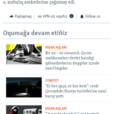
o, zorbalıq areketlerine çağırmay edi.
Paylaşmaq
VPN-siz oquñız
Follow us
Oqumağa devam etiñiz
İNSAN AQLARI
Bir an – ve casussıñ. Qırım
mahkemeleri devlet hainligi
qabaatlavlarını daqqalar içinde
nasıl baqalar
CEMİYET
"Er kes qaça, er kes kete": cenk
Qırımdaki Rusiye turistlerine nasıl
barıp yetti
İNSAN AQLARI