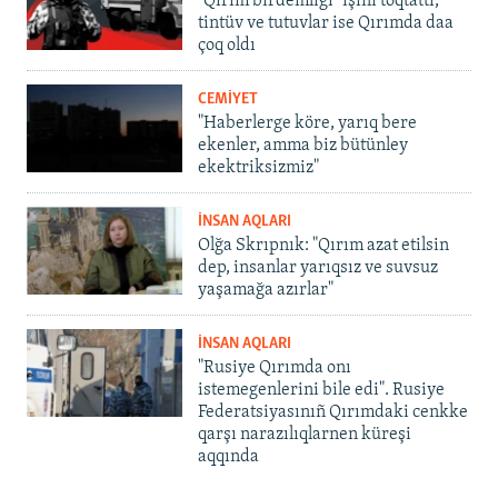
"Qırım birdemligi" işini toqtattı,
tintüv ve tutuvlar ise Qırımda daa
çoq oldı
CEMİYET
"Haberlerge köre, yarıq bere
ekenler, amma biz bütünley
ekektriksizmiz"
İNSAN AQLARI
Olğa Skrıpnık: "Qırım azat etilsin
dep, insanlar yarıqsız ve suvsuz
yaşamağa azırlar"
İNSAN AQLARI
"Rusiye Qırımda onı
istemegenlerini bile edi". Rusiye
Federatsiyasınıñ Qırımdaki cenkke
qarşı narazılıqlarnen küreşi
aqqında