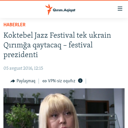
Link
açıqlığı
Esas
HABERLER
mündericege
HABERLER
Koktebel Jazz Festival tek ukrain
qaytmaq
SİYASET
Baş
Qırımğa qaytacaq – festival
İQTİSADİYAT
navigatsiyağa
prezidenti
qaytmaq
CEMİYET
Qıdıruvğa
05 avgust 2016, 12:15
MEDENİYET
qaytmaq
Paylaşmaq
VPN-siz oquñız
İNSAN AQLARI
VİDEO
SÜRET
BLOGLAR
FİKİR