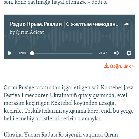
soñ, kene qaytmağa hayal etemiz», – dedi o.
Радио Крым.Реалии | С желтым чемоданом на выход. Что случилось с фестивалями, которые покинули Крым, и что пришло им на замену
by
Qırım.Aqiqat
No media source currently available
0:00
21:47
Doğru link
Qırım Rusiye tarafından işğal etilgen soñ Koktebel Jazz
Festivali mecburen Ukrainanıñ qıtaiy qısmında, evel
merasim keçirilgen Köktebel köyünden uzaqta,
keçirile. Teşkilâtçılarnıñ aytqanına köre, endi bu yerge
belli ecnebiy artistlerni ketirip olamaylar.
Ukraina Yuqarı Radası Rusiyeniñ vaqtınca Qırım