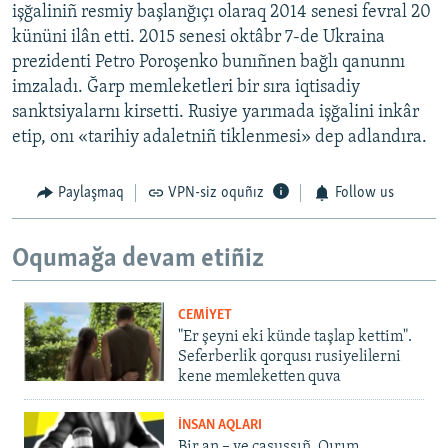
işğaliniñ resmiy başlanğıçı olaraq 2014 senesi fevral 20
kününi ilân etti. 2015 senesi oktâbr 7-de Ukraina
prezidenti Petro Poroşenko bunıñnen bağlı qanunnı
imzaladı. Ğarp memleketleri bir sıra iqtisadiy
sanktsiyalarnı kirsetti. Rusiye yarımada işğalini inkâr
etip, onı «tarihiy adaletniñ tiklenmesi» dep adlandıra.
Paylaşmaq
VPN-siz oquñız
Follow us
Oqumağa devam etiñiz
CEMİYET
"Er şeyni eki künde taşlap kettim".
Seferberlik qorqusı rusiyelilerni
kene memleketten quva
İNSAN AQLARI
Bir an – ve casussıñ. Qırım