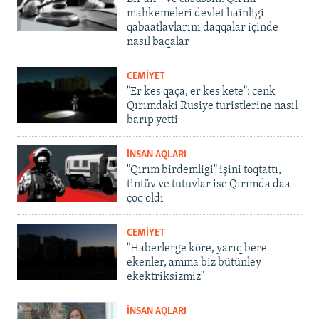
mahkemeleri devlet hainligi
qabaatlavlarını daqqalar içinde
nasıl baqalar
CEMİYET
"Er kes qaça, er kes kete": cenk
Qırımdaki Rusiye turistlerine nasıl
barıp yetti
İNSAN AQLARI
"Qırım birdemligi" işini toqtattı,
tintüv ve tutuvlar ise Qırımda daa
çoq oldı
CEMİYET
"Haberlerge köre, yarıq bere
ekenler, amma biz bütünley
ekektriksizmiz"
İNSAN AQLARI