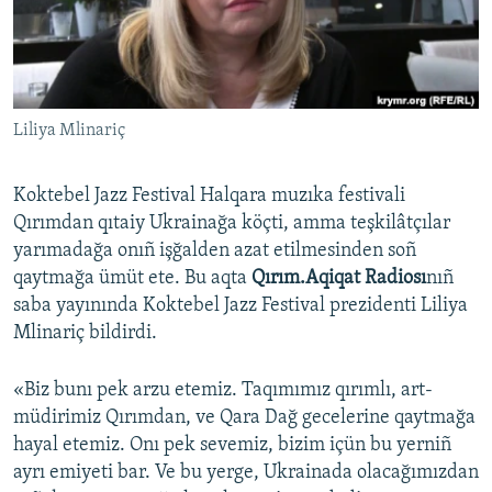
Русский
Українською
Liliya Mlinariç
QOŞULIÑIZ!
Koktebel Jazz Festival Halqara muzıka festivali
Qırımdan qıtaiy Ukrainağa köçti, amma teşkilâtçılar
RFE/RS bütün saytları
yarımadağa onıñ işğalden azat etilmesinden soñ
qaytmağa ümüt ete. Bu aqta
Qırım.Aqiqat Radiosı
nıñ
saba yayınında Koktebel Jazz Festival prezidenti Liliya
Mlinariç bildirdi.
«Biz bunı pek arzu etemiz. Taqımımız qırımlı, art-
müdirimiz Qırımdan, ve Qara Dağ gecelerine qaytmağa
hayal etemiz. Onı pek sevemiz, bizim içün bu yerniñ
ayrı emiyeti bar. Ve bu yerge, Ukrainada olacağımızdan