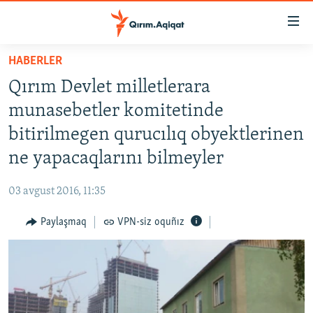
Link
açıqlığı
Esas
HABERLER
mündericege
HABERLER
Qırım Devlet milletlerara
qaytmaq
SİYASET
Baş
munasebetler komitetinde
İQTİSADİYAT
navigatsiyağa
bitirilmegen qurucılıq obyektlerinen
qaytmaq
CEMİYET
ne yapacaqlarını bilmeyler
Qıdıruvğa
MEDENİYET
qaytmaq
03 avgust 2016, 11:35
İNSAN AQLARI
Paylaşmaq
VPN-siz oquñız
VİDEO
SÜRET
BLOGLAR
FİKİR