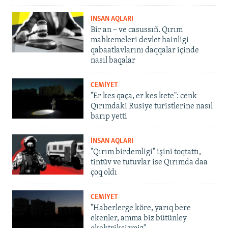
İNSAN AQLARI
Bir an – ve casussıñ. Qırım
mahkemeleri devlet hainligi
qabaatlavlarını daqqalar içinde
nasıl baqalar
CEMİYET
"Er kes qaça, er kes kete": cenk
Qırımdaki Rusiye turistlerine nasıl
barıp yetti
İNSAN AQLARI
"Qırım birdemligi" işini toqtattı,
tintüv ve tutuvlar ise Qırımda daa
çoq oldı
CEMİYET
"Haberlerge köre, yarıq bere
ekenler, amma biz bütünley