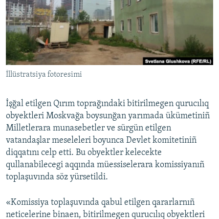
Русский
Українською
QOŞULIÑIZ!
İllüstratsiya fotoresimi
İşğal etilgen Qırım toprağındaki bitirilmegen qurucılıq
RFE/RS bütün saytları
obyektleri Moskvağa boysunğan yarımada ükümetiniñ
Milletlerara munasebetler ve sürgün etilgen
vatandaşlar meseleleri boyunca Devlet komitetiniñ
diqqatını celp etti. Bu obyektler kelecekte
qullanabilecegi aqqında müessiselerara komissiyanıñ
toplaşuvında söz yürsetildi.
«Komissiya toplaşuvında qabul etilgen qararlarnıñ
neticelerine binaen, bitirilmegen qurucılıq obyektleri