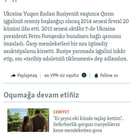
Ukraina Yuqarı Radası Rusiyeniñ vaqtınca Qırım
işğaliniñ resmiy başlanğıçı olaraq 2014 senesi fevral 20
kününi ilân etti. 2015 senesi oktâbr 7-de Ukraina
prezidenti Petro Poroşenko bunıñnen bağlı qanunnı
imzaladı. Ğarp memleketleri bir sıra iqtisadiy
sanktsiyalarnı kirsetti. Rusiye yarımada işğalini inkâr
etip, onı «tarihiy adaletniñ tiklenmesi» dep adlandıra.
Paylaşmaq
VPN-siz oquñız
Follow us
Oqumağa devam etiñiz
CEMİYET
"Er şeyni eki künde taşlap kettim".
Seferberlik qorqusı rusiyelilerni
kene memleketten quva