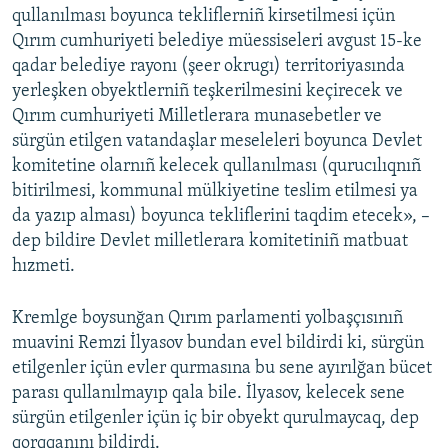
qullanılması boyunca tekliflerniñ kirsetilmesi içün
Qırım cumhuriyeti belediye müessiseleri avgust 15-ke
qadar belediye rayonı (şeer okrugı) territoriyasında
yerleşken obyektlerniñ teşkerilmesini keçirecek ve
Qırım cumhuriyeti Milletlerara munasebetler ve
sürgün etilgen vatandaşlar meseleleri boyunca Devlet
komitetine olarnıñ kelecek qullanılması (qurucılıqnıñ
bitirilmesi, kommunal mülkiyetine teslim etilmesi ya
da yazıp alması) boyunca tekliflerini taqdim etecek», –
dep bildire Devlet milletlerara komitetiniñ matbuat
hızmeti.
Kremlge boysunğan Qırım parlamenti yolbaşçısınıñ
muavini Remzi İlyasov bundan evel bildirdi ki, sürgün
etilgenler içün evler qurmasına bu sene ayırılğan bücet
parası qullanılmayıp qala bile. İlyasov, kelecek sene
sürgün etilgenler içün iç bir obyekt qurulmaycaq, dep
qorqqanını bildirdi.