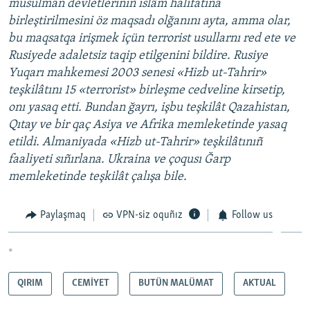
musulman devletleriniñ islâm halifatına
birleştirilmesini öz maqsadı olğanını ayta, amma olar,
bu maqsatqa irişmek içün terrorist usullarnı red ete ve
Rusiyede adaletsiz taqip etilgenini bildire. Rusiye
Yuqarı mahkemesi 2003 senesi «Hizb ut-Tahrir»
teşkilâtını 15 «terrorist» birleşme cedveline kirsetip,
onı yasaq etti. Bundan ğayrı, işbu teşkilât Qazahistan,
Qıtay ve bir qaç Asiya ve Afrika memleketinde yasaq
etildi. Almaniyada «Hizb ut-Tahrir» teşkilâtınıñ
faaliyeti sıñırlana. Ukraina ve çoqusı Ğarp
memleketinde teşkilât çalışa bile.
Paylaşmaq
VPN-siz oquñız
Follow us
*
QIRIM
CEMİYET
BUTÜN MALÜMAT
AKTUAL