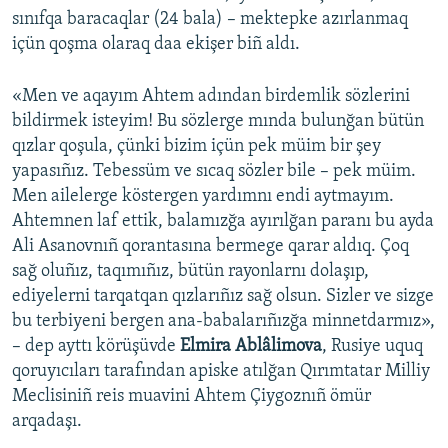
sınıfqa baracaqlar (24 bala) – mektepke azırlanmaq
içün qoşma olaraq daa ekişer biñ aldı.
«Men ve aqayım Ahtem adından birdemlik sözlerini
bildirmek isteyim! Bu sözlerge mında bulunğan bütün
qızlar qoşula, çünki bizim içün pek müim bir şey
yapasıñız. Tebessüm ve sıcaq sözler bile – pek müim.
Men ailelerge köstergen yardımnı endi aytmayım.
Ahtemnen laf ettik, balamızğa ayırılğan paranı bu ayda
Ali Asanovnıñ qorantasına bermege qarar aldıq. Çoq
sağ oluñız, taqımıñız, bütün rayonlarnı dolaşıp,
ediyelerni tarqatqan qızlarıñız sağ olsun. Sizler ve sizge
bu terbiyeni bergen ana-babalarıñızğa minnetdarmız»,
– dep ayttı körüşüvde
Elmira Ablâlimova
, Rusiye uquq
qoruyıcıları tarafından apiske atılğan Qırımtatar Milliy
Meclisiniñ reis muavini Ahtem Çiygoznıñ ömür
arqadaşı.