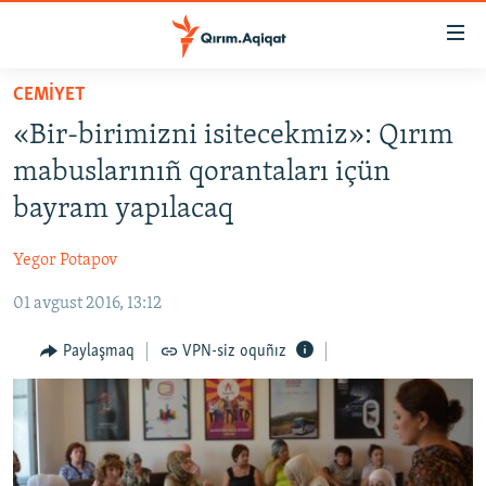
Link
açıqlığı
Esas
CEMİYET
mündericege
HABERLER
«Bir-birimizni isitecekmiz»: Qırım
qaytmaq
SİYASET
Baş
mabuslarınıñ qorantaları içün
İQTİSADİYAT
navigatsiyağa
bayram yapılacaq
qaytmaq
CEMİYET
Qıdıruvğa
Yegor Potapov
MEDENİYET
qaytmaq
01 avgust 2016, 13:12
İNSAN AQLARI
VİDEO
Paylaşmaq
VPN-siz oquñız
SÜRET
BLOGLAR
FİKİR