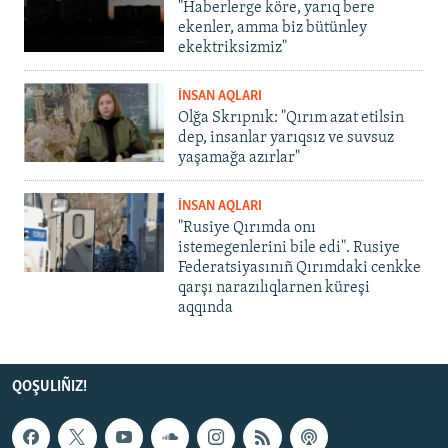
"Haberlerge köre, yarıq bere
ekenler, amma biz bütünley
ekektriksizmiz"
İNSAN AQLARI
Olğa Skrıpnık: "Qırım azat etilsin
dep, insanlar yarıqsız ve suvsuz
yaşamağa azırlar"
İNSAN AQLARI
"Rusiye Qırımda onı
istemegenlerini bile edi". Rusiye
Federatsiyasınıñ Qırımdaki cenkke
qarşı narazılıqlarnen küreşi
aqqında
QOŞULIÑIZ!