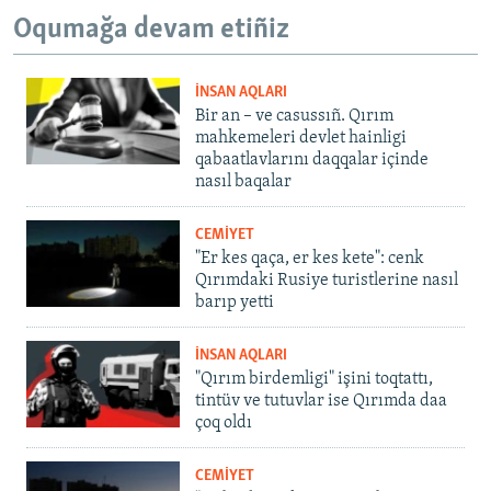
Oqumağa devam etiñiz
İNSAN AQLARI
Bir an – ve casussıñ. Qırım
mahkemeleri devlet hainligi
qabaatlavlarını daqqalar içinde
nasıl baqalar
CEMİYET
"Er kes qaça, er kes kete": cenk
Qırımdaki Rusiye turistlerine nasıl
barıp yetti
İNSAN AQLARI
"Qırım birdemligi" işini toqtattı,
tintüv ve tutuvlar ise Qırımda daa
çoq oldı
CEMİYET