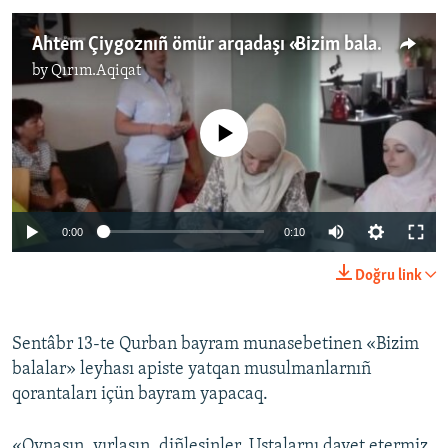
Ahtem Çiygoznıñ ömür arqadaşı «Bizim balalar» leyhasınıñ vekilleri ve «Qırım birdemligi» birleşmesiniñ korüşüvinde (video)
by
Qırım.Aqiqat
No media source currently available
0:00
0:10
Doğru link
Sentâbr 13-te Qurban bayram munasebetinen «Bizim
balalar» leyhası apiste yatqan musulmanlarnıñ
qorantaları içün bayram yapacaq.
«Oynasın, yırlasın, diñlesinler. Ustalarnı davet etermiz,