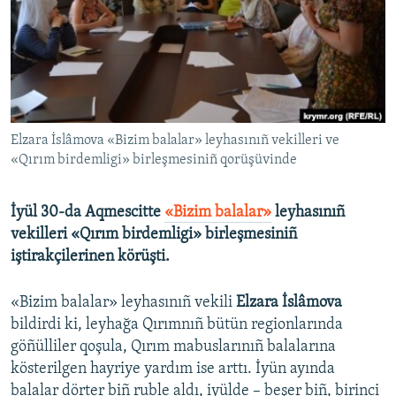
Русский
Українською
QOŞULIÑIZ!
Elzara İslâmova «Bizim balalar» leyhasınıñ vekilleri ve
«Qırım birdemligi» birleşmesiniñ qorüşüvinde
RFE/RS bütün saytları
İyül 30-da Aqmescitte
«Bizim balalar»
leyhasınıñ
vekilleri «Qırım birdemligi» birleşmesiniñ
iştirakçilerinen körüşti.
«Bizim balalar» leyhasınıñ vekili
Elzara İslâmova
bildirdi ki, leyhağa Qırımnıñ bütün regionlarında
göñülliler qoşula, Qırım mabuslarınıñ balalarına
kösterilgen hayriye yardım ise arttı. İyün ayında
balalar dörter biñ ruble aldı, iyülde – beşer biñ, birinci