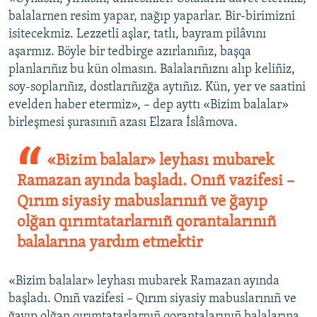
balalarnen resim yapar, nağıp yaparlar. Bir-birimizni
isitecekmiz. Lezzetli aşlar, tatlı, bayram pilâvını
aşarmız. Böyle bir tedbirge azırlanıñız, başqa
planlarıñız bu kün olmasın. Balalarıñıznı alıp keliñiz,
soy-soplarıñız, dostlarıñızğa aytıñız. Kün, yer ve saatini
evelden haber etermiz», – dep ayttı «Bizim balalar»
birleşmesi şurasınıñ azası Elzara İslâmova.
«Bizim balalar» leyhası mubarek
Ramazan ayında başladı. Onıñ vazifesi –
Qırım siyasiy mabuslarınıñ ve ğayıp
olğan qırımtatarlarnıñ qorantalarınıñ
balalarına yardım etmektir
«Bizim balalar» leyhası mubarek Ramazan ayında
başladı. Onıñ vazifesi – Qırım siyasiy mabuslarınıñ ve
ğayıp olğan qırımtatarlarnıñ qorantalarınıñ balalarına