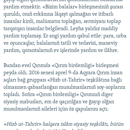
yardım etmektir. «Bizim balalar» birleşmesiniñ şurası
quruldı, onıñ erkânına lâqayt qalmağan ve itibarlı
insanlar kirdi, malümatnı toplağan, sermiyanı toplap
tarqatqan insanlar belgilendi. Leyha yalıñız maddiy
yardım toplamay. Er angi yardım qabul etile: para, urba
ve oyuncaqlar, balalarnıñ tatili ve tedavisi, maneviy
yardım, qorantalarnıñ ev işlerinde yardım ve ilâhre.
Bundan evel Qırımda «Qırım birdemligi» birleşmesi
peyda oldı. 2016 senesi aprel 9-da Aqyara Qırım insan
aqları bağ gruppası «Hizb ut-Tahrir» teşkilâtına bağlı
olmasınen qabaatlanğan musulmanlarnıñ soy-soplarını
topladı. Soñra «Qırım birdemligi» Qırımnıñ diger
siyasiy mabusları, em de qaçırılğan ve ğayıp olğan
musulmanlarnıñ aileleri içün öz qapularını açtı.
«Hizb ut-Tahrir» halqara islâm siyasiy teşkilâtı, bütün