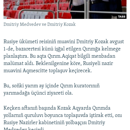
Русский
Українською
Dmitriy Medvedev ve Dmitriy Kozak
QOŞULIÑIZ!
Rusiye ükümeti reisiniñ muavini Dmitriy Kozak avgust
1-de, bazarertesi künü işğal etilgen Qırımğa kelmege
planlaştıra. Bu aqta Qırım.Aqiqat bilgili menbadan
RFE/RS bütün saytları
malümat aldı. Beklenilgenine köre, Rusiyeli nazir
muavini Aqmescitte toplaşuv keçirecek.
Bu, soñki yarım ay içinde Qırım kuratorınıñ
yarımadağa üçünci ziyareti ola.
Keçken aftanıñ başında Kozak Aqyarda Qırımda
yollarnıñ quruluvı boyunca toplaşuvda iştirak etti, onı
Rusiye Nazirler kabinetiniñ yolbaşçısı Dmitriy