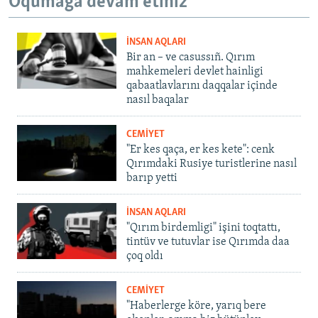
Oqumağa devam etiñiz
İNSAN AQLARI
Bir an – ve casussıñ. Qırım
mahkemeleri devlet hainligi
qabaatlavlarını daqqalar içinde
nasıl baqalar
CEMİYET
"Er kes qaça, er kes kete": cenk
Qırımdaki Rusiye turistlerine nasıl
barıp yetti
İNSAN AQLARI
"Qırım birdemligi" işini toqtattı,
tintüv ve tutuvlar ise Qırımda daa
çoq oldı
CEMİYET
"Haberlerge köre, yarıq bere