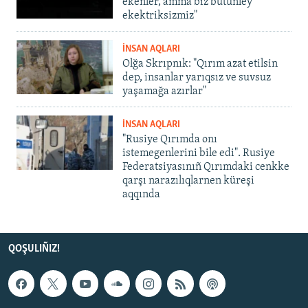
ekenler, amma biz bütünley
ekektriksizmiz"
İNSAN AQLARI
Olğa Skrıpnık: "Qırım azat etilsin
dep, insanlar yarıqsız ve suvsuz
yaşamağa azırlar"
İNSAN AQLARI
"Rusiye Qırımda onı
istemegenlerini bile edi". Rusiye
Federatsiyasınıñ Qırımdaki cenkke
qarşı narazılıqlarnen küreşi
aqqında
QOŞULIÑIZ!