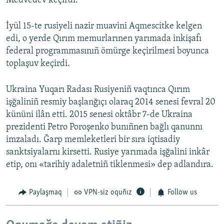
Medvedev keçirdi.
İyül 15-te rusiyeli nazir muavini Aqmescitke kelgen
edi, o yerde Qırım memurlarınen yarımada inkişafı
federal programmasınıñ ömürge keçirilmesi boyunca
toplaşuv keçirdi.
Ukraina Yuqarı Radası Rusiyeniñ vaqtınca Qırım
işğaliniñ resmiy başlanğıçı olaraq 2014 senesi fevral 20
kününi ilân etti. 2015 senesi oktâbr 7-de Ukraina
prezidenti Petro Poroşenko bunıñnen bağlı qanunnı
imzaladı. Ğarp memleketleri bir sıra iqtisadiy
sanktsiyalarnı kirsetti. Rusiye yarımada işğalini inkâr
etip, onı «tarihiy adaletniñ tiklenmesi» dep adlandıra.
Paylaşmaq
VPN-siz oquñız
Follow us