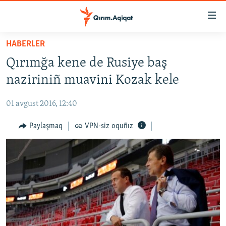
Link
açıqlığı
Esas
HABERLER
mündericege
HABERLER
Qırımğa kene de Rusiye baş
qaytmaq
SİYASET
Baş
naziriniñ muavini Kozak kele
İQTİSADİYAT
navigatsiyağa
qaytmaq
01 avgust 2016, 12:40
CEMİYET
Qıdıruvğa
MEDENİYET
Paylaşmaq
VPN-siz oquñız
qaytmaq
İNSAN AQLARI
VİDEO
SÜRET
BLOGLAR
FİKİR