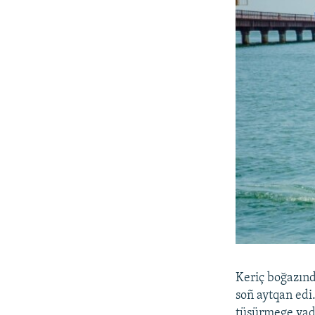
Keriç boğazınd
soñ aytqan edi
tüşürmege vade