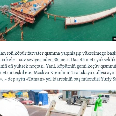
an soñ köpür farvater qısmına yaqınlaşıp yükselmege başl
na kele – suv seviyesinden 35 metr. Daa 45 metr yüksekli
iniñ eñ yüksek noqtası. Yani, köpürniñ gemi keçüv qısmı
metrni teşkil ete. Moskva Kremliniñ Troitskaya qullesi aynı
», – dep ayttı «Taman» yol idaresiniñ baş müendisi Yuriy S