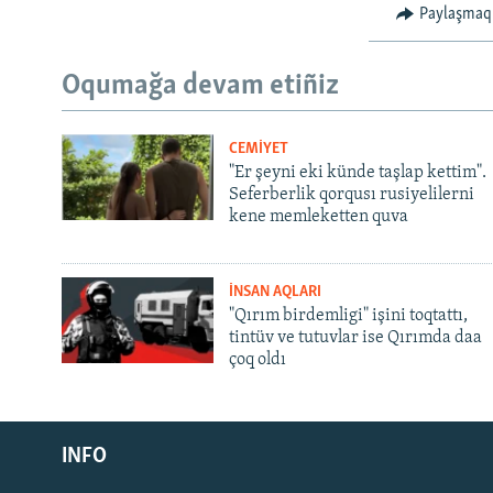
Paylaşmaq
Oqumağa devam etiñiz
CEMİYET
"Er şeyni eki künde taşlap kettim".
Seferberlik qorqusı rusiyelilerni
kene memleketten quva
İNSAN AQLARI
"Qırım birdemligi" işini toqtattı,
tintüv ve tutuvlar ise Qırımda daa
çoq oldı
Русский
INFO
Українською