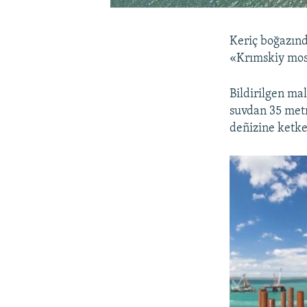
Keriç boğazınd
«Krımskiy most
Bildirilgen ma
suvdan 35 metr
deñizine ketke