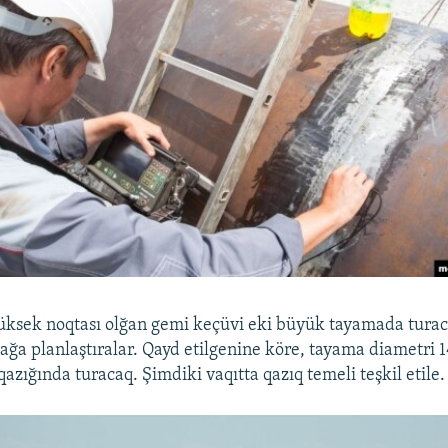
ksek noqtası olğan gemi keçüvi eki büyük tayamada turaca
ağa planlaştıralar. Qayd etilgenine köre, tayama diametri
qazığında turacaq. Şimdiki vaqıtta qazıq temeli teşkil etile.