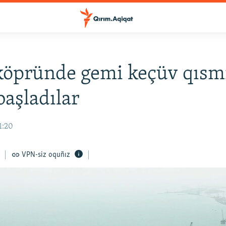
köpründe gemi keçüv qısm
başladılar
1:20
VPN-siz oquñız