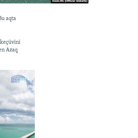
Bu aqta
 keçüvini
den Azaq