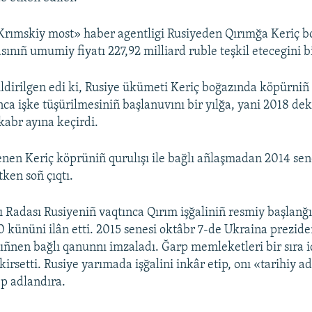
Krımskiy most» haber agentligi Rusiyeden Qırımğa Keriç 
ınıñ umumiy fiyatı 227,92 milliard ruble teşkil etecegini b
ldirilgen edi ki, Rusiye ükümeti Keriç boğazında köpürniñ
nca işke tüşürilmesiniñ başlanuvını bir yılğa, yani 2018 de
kabr ayına keçirdi.
nen Keriç köprüniñ qurulışı ile bağlı añlaşmadan 2014 sen
tken soñ çıqtı.
 Radası Rusiyeniñ vaqtınca Qırım işğaliniñ resmiy başlanğı
0 kününi ilân etti. 2015 senesi oktâbr 7-de Ukraina prezide
ñnen bağlı qanunnı imzaladı. Ğarp memleketleri bir sıra i
kirsetti. Rusiye yarımada işğalini inkâr etip, onı «tarihiy a
p adlandıra.