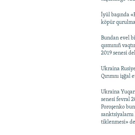
İyül başında «
köpür qurulmas
Bundan evel bi
qısmınıñ vaqtı
2019 senesi de
Ukraina Rusiye
Qırımnı işğal e
Ukraina Yuqarı
senesi fevral 2
Poroşenko bunı
sanktsiyalarnı 
tiklenmesi» de