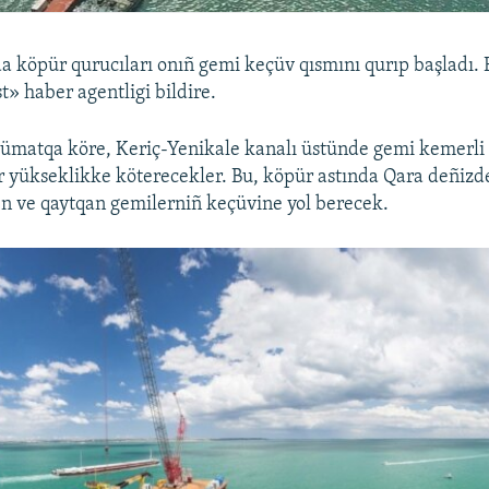
a köpür qurucıları onıñ gemi keçüv qısmını qurıp başladı. 
» haber agentligi bildire.
lümatqa köre, Keriç-Yenikale kanalı üstünde gemi kemerli
 yükseklikke köterecekler. Bu, köpür astında Qara deñiz
n ve qaytqan gemilerniñ keçüvine yol berecek.