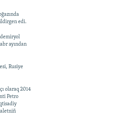
boğazında
ildirgen edi.
 demiryol
kabr ayından
esi, Rusiye
çı olaraq 2014
nti Petro
qtisadiy
daletniñ