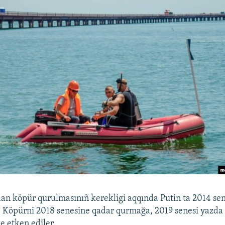
an köpür qurulmasınıñ kerekligi aqqında Putin ta 2014 sen
. Köpürni 2018 senesine qadar qurmağa, 2019 senesi yazda 
 etken ediler.