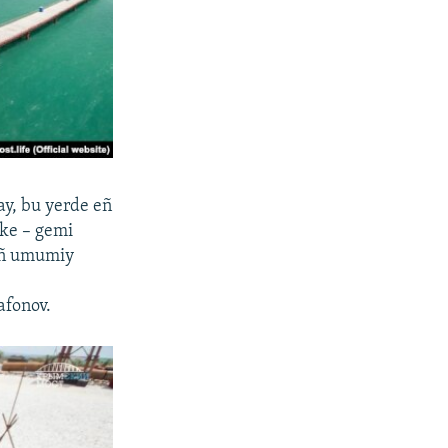
ay, bu yerde eñ
kke – gemi
nıñ umumiy
afonov.