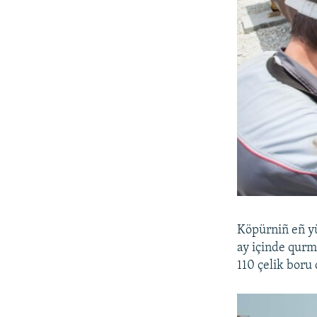
Köpürniñ eñ yü
ay içinde qurm
110 çelik boru 