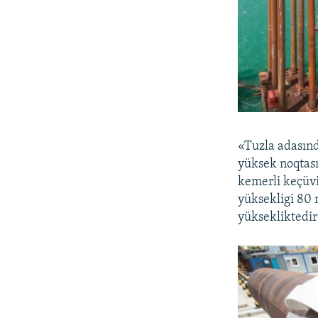
«Tuzla adasınd
yüksek noqtası
kemerli keçüv
yüksekligi 80 
yüksekliktedir