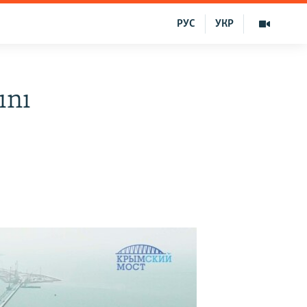
РУС
УКР
ını