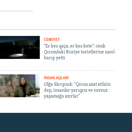
CEMİYET
"Er kes qaça, er kes kete": cenk
Qırımdaki Rusiye turistlerine nasıl
barıp yetti
İNSAN AQLARI
Olğa Skrıpnık: "Qırım azat etilsin
dep, insanlar yarıqsız ve suvsuz
yaşamağa azırlar"