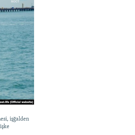
esi, işğalden
işke