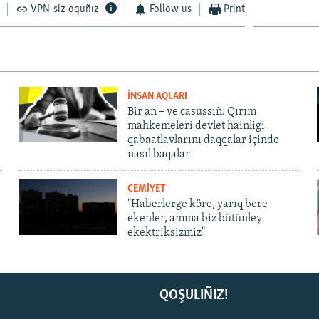
VPN-siz oquñız
Follow us
Print
İNSAN AQLARI
Bir an – ve casussıñ. Qırım
mahkemeleri devlet hainligi
qabaatlavlarını daqqalar içinde
nasıl baqalar
CEMİYET
"Haberlerge köre, yarıq bere
ekenler, amma biz bütünley
ekektriksizmiz"
QOŞULIÑIZ!