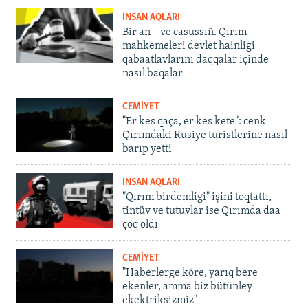
İNSAN AQLARI
Bir an – ve casussıñ. Qırım
mahkemeleri devlet hainligi
qabaatlavlarını daqqalar içinde
nasıl baqalar
CEMİYET
"Er kes qaça, er kes kete": cenk
Qırımdaki Rusiye turistlerine nasıl
barıp yetti
İNSAN AQLARI
"Qırım birdemligi" işini toqtattı,
tintüv ve tutuvlar ise Qırımda daa
çoq oldı
CEMİYET
"Haberlerge köre, yarıq bere
ekenler, amma biz bütünley
ekektriksizmiz"