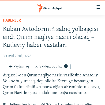
Link
açıqlığı
Esas
HABERLER
mündericege
HABERLER
Kuban Avtodorınıñ sabıq yolbaşçısı
qaytmaq
SİYASET
Baş
endi Qırım naqliye naziri olacaq –
İQTİSADİYAT
navigatsiyağa
Kütleviy haber vastaları
qaytmaq
CEMİYET
Qıdıruvğa
30 iyül 2016, 14:25
MEDENİYET
qaytmaq
Paylaşmaq
VPN-siz oquñız
İNSAN AQLARI
Avgust 1-den Qırım naqliye naziri vazifesine Anatoliy
VİDEO
Volkov buyuracaq, dep bildire Kremlge boysunğan
SÜRET
Qırım ükümetiniñ «ruporı» olğan «Krıminform» saytı,
BLOGLAR
Qırım Nazirler şurasındaki menbağa esaslanıp.
FİKİR