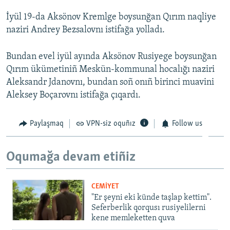
İyül 19-da Aksönov Kremlge boysunğan Qırım naqliye
naziri Andrey Bezsalovnı istifağa yolladı.
Bundan evel iyül ayında Aksönov Rusiyege boysunğan
Qırım ükümetiniñ Meskün-kommunal hocalığı naziri
Aleksandr Jdanovnı, bundan soñ onıñ birinci muavini
Aleksey Boçarovnı istifağa çıqardı.
Paylaşmaq
VPN-siz oquñız
Follow us
Oqumağa devam etiñiz
CEMİYET
"Er şeyni eki künde taşlap kettim".
Seferberlik qorqusı rusiyelilerni
kene memleketten quva