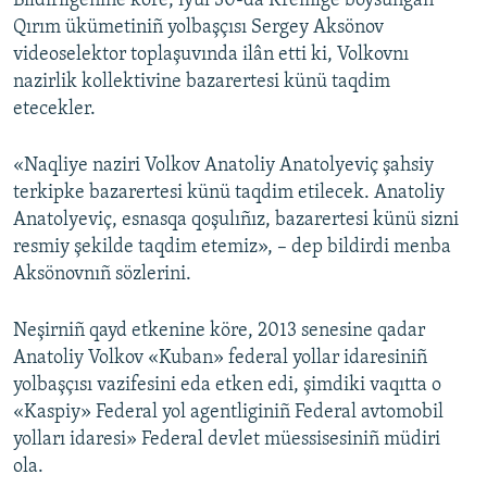
Bildirilgenine köre, iyül 30-da Kremlge boysunğan
Qırım ükümetiniñ yolbaşçısı Sergey Aksönov
Русский
videoselektor toplaşuvında ilân etti ki, Volkovnı
Українською
nazirlik kollektivine bazarertesi künü taqdim
etecekler.
QOŞULIÑIZ!
«Naqliye naziri Volkov Anatoliy Anatolyeviç şahsiy
terkipke bazarertesi künü taqdim etilecek. Anatoliy
Anatolyeviç, esnasqa qoşulıñız, bazarertesi künü sizni
RFE/RS bütün saytları
resmiy şekilde taqdim etemiz», – dep bildirdi menba
Aksönovnıñ sözlerini.
Neşirniñ qayd etkenine köre, 2013 senesine qadar
Anatoliy Volkov «Kuban» federal yollar idaresiniñ
yolbaşçısı vazifesini eda etken edi, şimdiki vaqıtta o
«Kaspiy» Federal yol agentliginiñ Federal avtomobil
yolları idaresi» Federal devlet müessisesiniñ müdiri
ola.