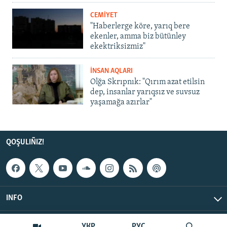
CEMİYET
"Haberlerge köre, yarıq bere
ekenler, amma biz bütünley
ekektriksizmiz"
İNSAN AQLARI
Olğa Skrıpnık: "Qırım azat etilsin
dep, insanlar yarıqsız ve suvsuz
yaşamağa azırlar"
QOŞULIÑIZ!
INFO
© Qırım.Aqiqat, 2026 | All Rights Reserved.
УКР
РУС