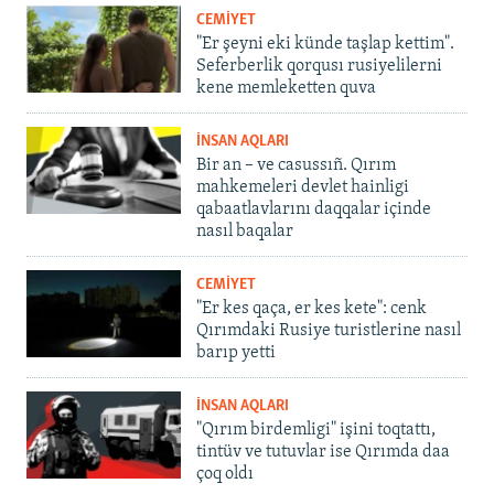
CEMİYET
"Er şeyni eki künde taşlap kettim".
Seferberlik qorqusı rusiyelilerni
kene memleketten quva
İNSAN AQLARI
Bir an – ve casussıñ. Qırım
mahkemeleri devlet hainligi
qabaatlavlarını daqqalar içinde
nasıl baqalar
CEMİYET
"Er kes qaça, er kes kete": cenk
Qırımdaki Rusiye turistlerine nasıl
barıp yetti
İNSAN AQLARI
"Qırım birdemligi" işini toqtattı,
tintüv ve tutuvlar ise Qırımda daa
çoq oldı