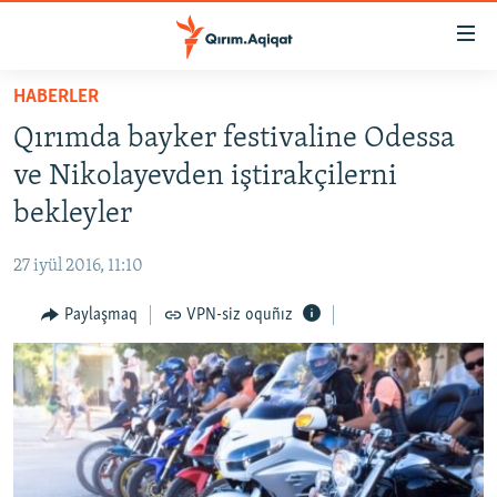
Link
açıqlığı
Esas
HABERLER
mündericege
HABERLER
Qırımda bayker festivaline Odessa
qaytmaq
SİYASET
Baş
ve Nikolayevden iştirakçilerni
İQTİSADİYAT
navigatsiyağa
bekleyler
qaytmaq
CEMİYET
Qıdıruvğa
27 iyül 2016, 11:10
MEDENİYET
qaytmaq
Paylaşmaq
VPN-siz oquñız
İNSAN AQLARI
VİDEO
SÜRET
BLOGLAR
FİKİR