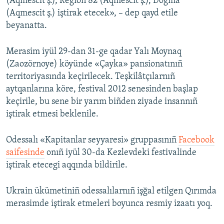
(Aqmescit ş.), Region 82 (Aqmescit ş.), Dogma
(Aqmescit ş.) iştirak etecek», – dep qayd etile
beyanatta.
Merasim iyül 29-dan 31-ge qadar Yalı Moynaq
(Zaozörnoye) köyünde «Çayka» pansionatınıñ
territoriyasında keçirilecek. Teşkilâtçılarnıñ
aytqanlarına köre, festival 2012 senesinden başlap
keçirile, bu sene bir yarım biñden ziyade insannıñ
iştirak etmesi beklenile.
Odessalı «Kapitanlar seyyaresi» gruppasınıñ
Facebook
saifesinde
onıñ iyül 30-da Kezlevdeki festivalinde
iştirak etecegi aqqında bildirile.
Ukrain ükümetiniñ odessalılarnıñ işğal etilgen Qırımda
merasimde iştirak etmeleri boyunca resmiy izaatı yoq.