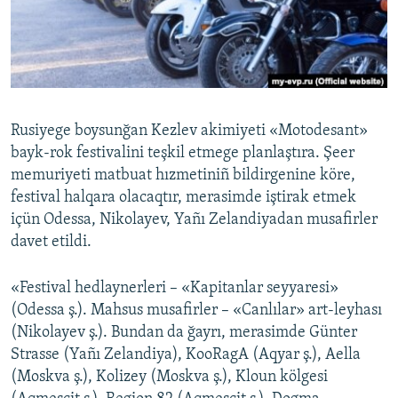
Русский
Українською
QOŞULIÑIZ!
Rusiyege boysunğan Kezlev akimiyeti «Motodesant»
bayk-rok festivalini teşkil etmege planlaştıra. Şeer
memuriyeti matbuat hızmetiniñ bildirgenine köre,
RFE/RS bütün saytları
festival halqara olacaqtır, merasimde iştirak etmek
içün Odessa, Nikolayev, Yañı Zelandiyadan musafirler
davet etildi.
«Festival hedlaynerleri – «Kapitanlar seyyaresi»
(Odessa ş.). Mahsus musafirler – «Canlılar» art-leyhası
(Nikolayev ş.). Bundan da ğayrı, merasimde Günter
Strasse (Yañı Zelandiya), KooRagA (Aqyar ş.), Aella
(Moskva ş.), Kolizey (Moskva ş.), Kloun kölgesi