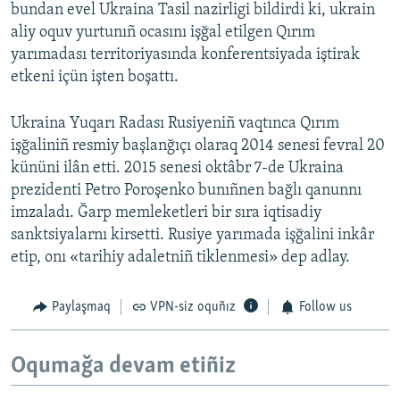
bundan evel Ukraina Tasil nazirligi bildirdi ki, ukrain
aliy oquv yurtunıñ ocasını işğal etilgen Qırım
yarımadası territoriyasında konferentsiyada iştirak
etkeni içün işten boşattı.
Ukraina Yuqarı Radası Rusiyeniñ vaqtınca Qırım
işğaliniñ resmiy başlanğıçı olaraq 2014 senesi fevral 20
kününi ilân etti. 2015 senesi oktâbr 7-de Ukraina
prezidenti Petro Poroşenko bunıñnen bağlı qanunnı
imzaladı. Ğarp memleketleri bir sıra iqtisadiy
sanktsiyalarnı kirsetti. Rusiye yarımada işğalini inkâr
etip, onı «tarihiy adaletniñ tiklenmesi» dep adlay.
Paylaşmaq
VPN-siz oquñız
Follow us
Oqumağa devam etiñiz