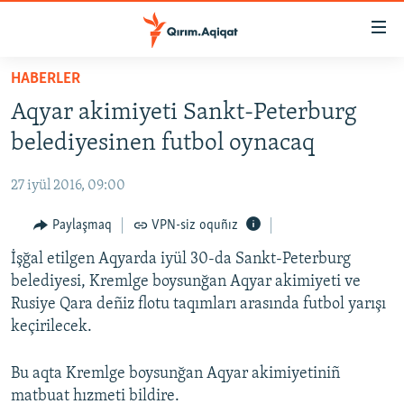
Link
açıqlığı
Esas
HABERLER
mündericege
HABERLER
Aqyar akimiyeti Sankt-Peterburg
qaytmaq
SİYASET
Baş
belediyesinen futbol oynacaq
İQTİSADİYAT
navigatsiyağa
qaytmaq
27 iyül 2016, 09:00
CEMİYET
Qıdıruvğa
MEDENİYET
Paylaşmaq
VPN-siz oquñız
qaytmaq
İNSAN AQLARI
İşğal etilgen Aqyarda iyül 30-da Sankt-Peterburg
belediyesi, Kremlge boysunğan Aqyar akimiyeti ve
VİDEO
Rusiye Qara deñiz flotu taqımları arasında futbol yarışı
SÜRET
keçirilecek.
BLOGLAR
Bu aqta Kremlge boysunğan Aqyar akimiyetiniñ
FİKİR
matbuat hızmeti bildire.