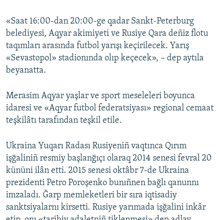
Русский
«Saat 16:00-dan 20:00-ge qadar Sankt-Peterburg
belediyesi, Aqyar akimiyeti ve Rusiye Qara deñiz flotu
Українською
taqımları arasında futbol yarışı keçirilecek. Yarış
«Sevastopol» stadionında olıp keçecek», – dep aytıla
QOŞULIÑIZ!
beyanatta.
Merasim Aqyar yaşlar ve sport meseleleri boyunca
RFE/RS bütün saytları
idaresi ve «Aqyar futbol federatsiyası» regional cemaat
teşkilâtı tarafından teşkil etile.
Ukraina Yuqarı Radası Rusiyeniñ vaqtınca Qırım
işğaliniñ resmiy başlanğıçı olaraq 2014 senesi fevral 20
kününi ilân etti. 2015 senesi oktâbr 7-de Ukraina
prezidenti Petro Poroşenko bunıñnen bağlı qanunnı
imzaladı. Ğarp memleketleri bir sıra iqtisadiy
sanktsiyalarnı kirsetti. Rusiye yarımada işğalini inkâr
etip, onı «tarihiy adaletniñ tiklenmesi» dep adlay.