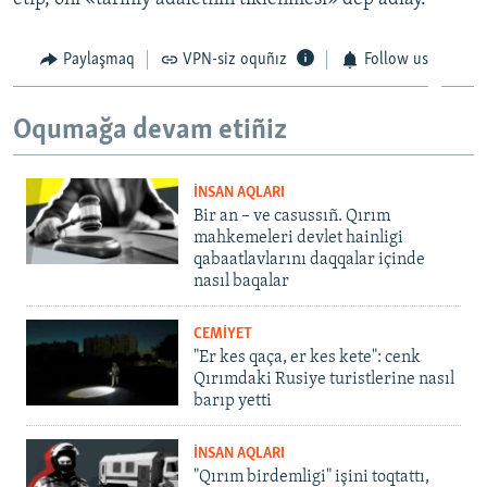
Paylaşmaq
VPN-siz oquñız
Follow us
Oqumağa devam etiñiz
İNSAN AQLARI
Bir an – ve casussıñ. Qırım
mahkemeleri devlet hainligi
qabaatlavlarını daqqalar içinde
nasıl baqalar
CEMİYET
"Er kes qaça, er kes kete": cenk
Qırımdaki Rusiye turistlerine nasıl
barıp yetti
İNSAN AQLARI
"Qırım birdemligi" işini toqtattı,