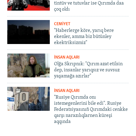
tintüv ve tutuvlar ise Qırımda daa
çoq oldı
CEMİYET
"Haberlerge köre, yarıq bere
ekenler, amma biz bütünley
ekektriksizmiz"
İNSAN AQLARI
Olğa Skrıpnık: "Qırım azat etilsin
dep, insanlar yarıqsız ve suvsuz
yaşamağa azırlar"
İNSAN AQLARI
"Rusiye Qırımda onı
istemegenlerini bile edi". Rusiye
Federatsiyasınıñ Qırımdaki cenkke
qarşı narazılıqlarnen küreşi
aqqında