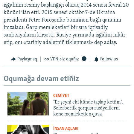
işğaliniñ resmiy başlanğıçı olaraq 2014 senesi fevral 20
kününi ilân etti. 2015 senesi oktâbr 7-de Ukraina
prezidenti Petro Poroşenko bunıñnen bağlı qanunnı
imzaladı. Ğarp memleketleri bir sıra iqtisadiy
sanktsiyalarnı kirsetti. Rusiye yarımada işğalini inkâr
etip, onı «tarihiy adaletniñ tiklenmesi» dep adlay.
Paylaşmaq
VPN-siz oquñız
Follow us
Oqumağa devam etiñiz
CEMİYET
"Er şeyni eki künde taşlap kettim".
Seferberlik qorqusı rusiyelilerni
kene memleketten quva
İNSAN AQLARI