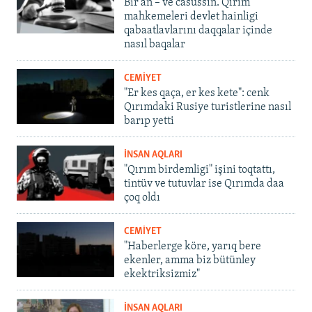
Bir an – ve casussıñ. Qırım
mahkemeleri devlet hainligi
qabaatlavlarını daqqalar içinde
nasıl baqalar
CEMİYET
"Er kes qaça, er kes kete": cenk
Qırımdaki Rusiye turistlerine nasıl
barıp yetti
İNSAN AQLARI
"Qırım birdemligi" işini toqtattı,
tintüv ve tutuvlar ise Qırımda daa
çoq oldı
CEMİYET
"Haberlerge köre, yarıq bere
ekenler, amma biz bütünley
ekektriksizmiz"
İNSAN AQLARI