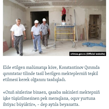
Elde etilgen malümatqa köre, Konstantinov Qırımda
qırımtatar tilinde tasil berilgen mekteplerniñ teşkil
etilmesi kerek olğanını tasdıqladı.
«Onıñ sözlerine binaen, qasaba sakinleri mektepniñ
işke tüşürilmesinen pek meraqlana, oquv yurtuna
ihtiyac büyüktir», – dep aytıla beyanatta.