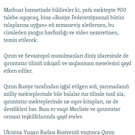
Matbuat hızmetinde bildireler ki, yañı mektepte 900
talebe oquycaq, bina «Rusiye Federatsiyasınıñ bütün
talaplarına uyğan» eñ zemaneviy aletlernen, bu
cümleden yanğın havfsızlığı ve video nezaretinen,
temin etilecek.
Qırım ve Sevastopol musulmanları diniy idaresinde de
qırımtatar tiliniñ inkişafı ve saqlanması meselesini qayd
etken ediler.
Qırım Rusiye tarafından işğal etilgen soñ, yarımadanıñ
milliy mekteplerinde bile balalar rus tilinde tasil ala,
qırımtatar mekteplerinde ne oquv kitapları, ne de
derslikleri bar. Bunı er vaqıt Mecliste ve qırımtatar
cemaat teşkilâtlarında qayd eteler.
Ukraina Yuqarı Radası Rusiyeniñ vaqtınca Qırım