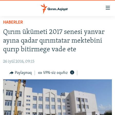
Link
açıqlığı
Esas
HABERLER
mündericege
HABERLER
Qırım ükümeti 2017 senesi yanvar
qaytmaq
SİYASET
Baş
ayına qadar qırımtatar mektebini
İQTİSADİYAT
navigatsiyağa
qurıp bitirmege vade ete
qaytmaq
CEMİYET
Qıdıruvğa
26 iyül 2016, 09:15
MEDENİYET
qaytmaq
Paylaşmaq
VPN-siz oquñız
İNSAN AQLARI
VİDEO
SÜRET
BLOGLAR
FİKİR