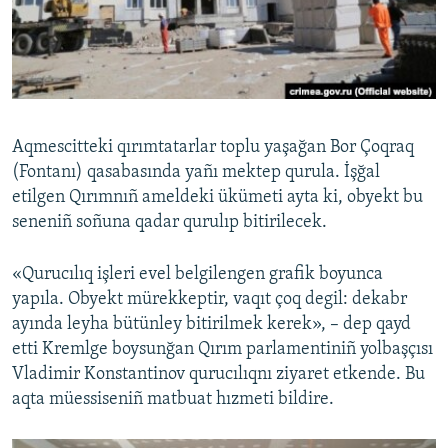
Русский
Українською
QOŞULIÑIZ!
Aqmescitteki qırımtatarlar toplu yaşağan Bor Çoqraq
(Fontanı) qasabasında yañı mektep qurula. İşğal
etilgen Qırımnıñ ameldeki ükümeti ayta ki, obyekt bu
RFE/RS bütün saytları
seneniñ soñuna qadar qurulıp bitirilecek.
«Qurucılıq işleri evel belgilengen grafik boyunca
yapıla. Obyekt mürekkeptir, vaqıt çoq degil: dekabr
ayında leyha bütünley bitirilmek kerek», – dep qayd
etti Kremlge boysunğan Qırım parlamentiniñ yolbaşçısı
Vladimir Konstantinov qurucılıqnı ziyaret etkende. Bu
aqta müessiseniñ matbuat hızmeti bildire.