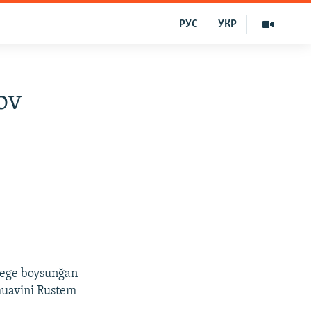
РУС
УКР
ov
iyege boysunğan
muavini Rustem