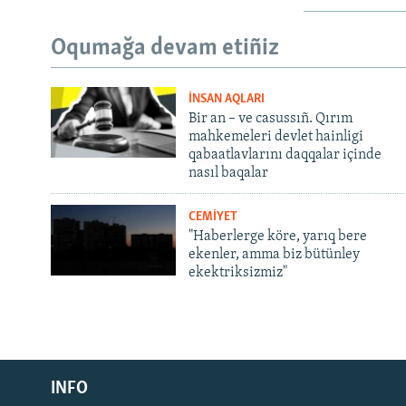
Oqumağa devam etiñiz
İNSAN AQLARI
Bir an – ve casussıñ. Qırım
mahkemeleri devlet hainligi
qabaatlavlarını daqqalar içinde
nasıl baqalar
CEMİYET
"Haberlerge köre, yarıq bere
ekenler, amma biz bütünley
ekektriksizmiz"
Русский
Українською
INFO