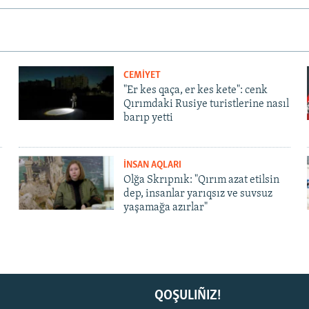
CEMİYET
"Er kes qaça, er kes kete": cenk
Qırımdaki Rusiye turistlerine nasıl
barıp yetti
İNSAN AQLARI
Olğa Skrıpnık: "Qırım azat etilsin
dep, insanlar yarıqsız ve suvsuz
yaşamağa azırlar"
QOŞULIÑIZ!