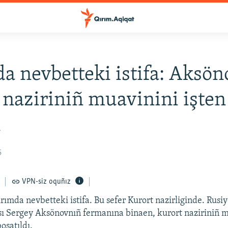
a nevbetteki istifa: Aksön
 naziriniñ muavinini işten
ı
5
VPN-siz oquñız
Qırımda nevbetteki istifa. Bu sefer Kurort nazirliginde. Rus
sı Sergey Aksönovnıñ fermanına binaen, kurort naziriniñ 
oşatıldı.