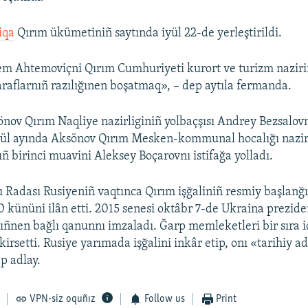
iqa
Qırım ükümetiniñ saytında iyül 22-de yerleştirildi.
em Ahtemoviçni Qırım Cumhuriyeti kurort ve turizm naziri
araflarnıñ razılığınen boşatmaq», – dep aytıla fermanda.
önov Qırım Naqliye nazirliginiñ yolbaçşısı Andrey Bezsalovnı
yül ayında Aksönov Qırım Mesken-kommunal hocalığı nazir
ñ birinci muavini Aleksey Boçarovnı istifağa yolladı.
 Radası Rusiyeniñ vaqtınca Qırım işğaliniñ resmiy başlanğı
0 kününi ilân etti. 2015 senesi oktâbr 7-de Ukraina prezide
ñnen bağlı qanunnı imzaladı. Ğarp memleketleri bir sıra i
kirsetti. Rusiye yarımada işğalini inkâr etip, onı «tarihiy a
p adlay.
VPN-siz oquñız
Follow us
Print