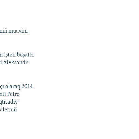
niñ muavini
 işten boşattı.
i Aleksandr
çı olaraq 2014
nti Petro
qtisadiy
daletniñ