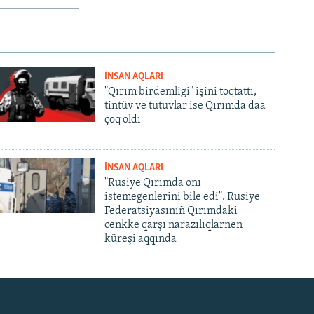
İNSAN AQLARI
"Qırım birdemligi" işini toqtattı,
tintüv ve tutuvlar ise Qırımda daa
çoq oldı
İNSAN AQLARI
"Rusiye Qırımda onı
istemegenlerini bile edi". Rusiye
Federatsiyasınıñ Qırımdaki
cenkke qarşı narazılıqlarnen
küreşi aqqında