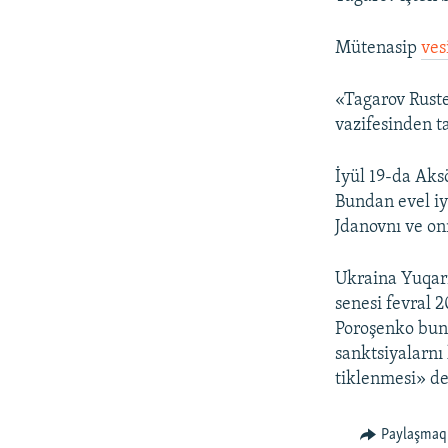
Mütenasip
ves
«Tagarov Rust
vazifesinden t
İyül 19-da Aks
Bundan evel i
Jdanovnı ve onı
Ukraina Yuqarı
senesi fevral 2
Poroşenko bunı
sanktsiyalarnı 
tiklenmesi» de
Paylaşmaq