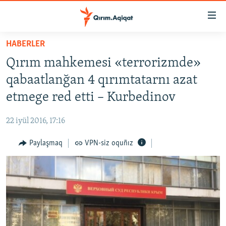
Link
açıqlığı
Esas
HABERLER
mündericege
HABERLER
Qırım mahkemesi «terrorizmde»
qaytmaq
SİYASET
Baş
qabaatlanğan 4 qırımtatarnı azat
İQTİSADİYAT
navigatsiyağa
etmege red etti – Kurbedinov
qaytmaq
CEMİYET
Qıdıruvğa
22 iyül 2016, 17:16
MEDENİYET
qaytmaq
Paylaşmaq
VPN-siz oquñız
İNSAN AQLARI
VİDEO
SÜRET
BLOGLAR
FİKİR