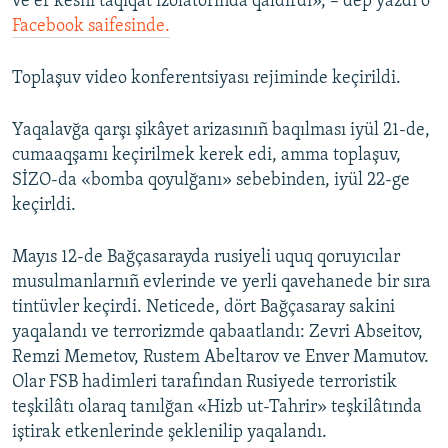
ve er kesni taqiqat izolâtorında qaldırdı», – dep yazdı o
Facebook saifesinde.
Toplaşuv video konferentsiyası rejiminde keçirildi.
Yaqalavğa qarşı şikâyet arizasınıñ baqılması iyül 21-de,
cumaaqşamı keçirilmek kerek edi, amma toplaşuv,
SİZO-da «bomba qoyulğanı» sebebinden, iyül 22-ge
keçirldi.
Mayıs 12-de Bağçasarayda rusiyeli uquq qoruyıcılar
musulmanlarnıñ evlerinde ve yerli qavehanede bir sıra
tintüvler keçirdi. Neticede, dört Bağçasaray sakini
yaqalandı ve terrorizmde qabaatlandı: Zevri Abseitov,
Remzi Memetov, Rustem Abeltarov ve Enver Mamutov.
Olar FSB hadimleri tarafından Rusiyede terroristik
teşkilâtı olaraq tanılğan «Hizb ut-Tahrir» teşkilâtında
iştirak etkenlerinde şeklenilip yaqalandı.