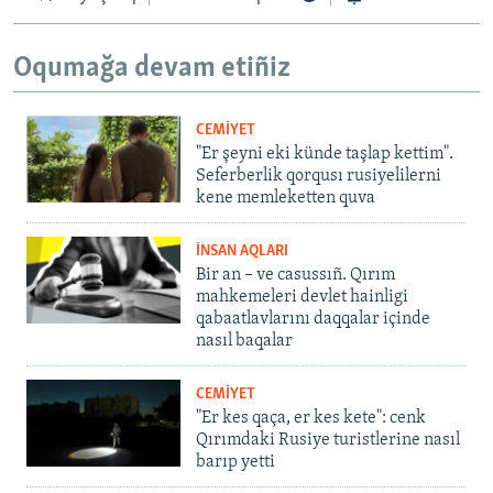
Oqumağa devam etiñiz
CEMİYET
"Er şeyni eki künde taşlap kettim".
Seferberlik qorqusı rusiyelilerni
kene memleketten quva
İNSAN AQLARI
Bir an – ve casussıñ. Qırım
mahkemeleri devlet hainligi
qabaatlavlarını daqqalar içinde
nasıl baqalar
CEMİYET
"Er kes qaça, er kes kete": cenk
Qırımdaki Rusiye turistlerine nasıl
barıp yetti