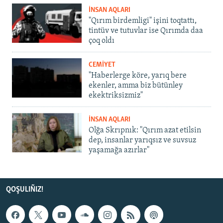
İNSAN AQLARI
"Qırım birdemligi" işini toqtattı,
tintüv ve tutuvlar ise Qırımda daa
çoq oldı
CEMİYET
"Haberlerge köre, yarıq bere
ekenler, amma biz bütünley
ekektriksizmiz"
İNSAN AQLARI
Olğa Skrıpnık: "Qırım azat etilsin
dep, insanlar yarıqsız ve suvsuz
yaşamağa azırlar"
QOŞULIÑIZ!