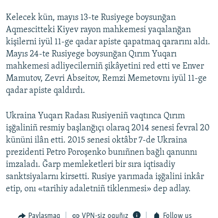
Kelecek kün, mayıs 13-te Rusiyege boysunğan
Aqmescitteki Kiyev rayon mahkemesi yaqalanğan
kişilerni iyül 11-ge qadar apiste qapatmaq qararını aldı.
Mayıs 24-te Rusiyege boysunğan Qırım Yuqarı
mahkemesi adliyecilerniñ şikâyetini red etti ve Enver
Mamutov, Zevri Abseitov, Remzi Memetovnı iyül 11-ge
qadar apiste qaldırdı.
Ukraina Yuqarı Radası Rusiyeniñ vaqtınca Qırım
işğaliniñ resmiy başlanğıçı olaraq 2014 senesi fevral 20
kününi ilân etti. 2015 senesi oktâbr 7-de Ukraina
prezidenti Petro Poroşenko bunıñnen bağlı qanunnı
imzaladı. Ğarp memleketleri bir sıra iqtisadiy
sanktsiyalarnı kirsetti. Rusiye yarımada işğalini inkâr
etip, onı «tarihiy adaletniñ tiklenmesi» dep adlay.
Paylaşmaq
VPN-siz oquñız
Follow us