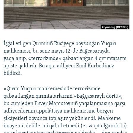
Русский
Українською
QOŞULIÑIZ!
İşğal etilgen Qırımnıñ Rusiyege boysunğan Yuqarı
mahkemesi, bu sene mayıs 12-de Bağçasarayda
yaqalanıp, «terrorizmde» qabaatlanğan 4 qırımtatarnı
RFE/RS bütün saytları
apiste qaldırdı. Bu aqta adliyeci Emil Kurbedinov
bildirdi.
«Qırım Yuqarı mahkemesinde terrorizmde
qabaatlanğan qırımtatarlarnıñ «Bağçasaraylı dörtü»,
bu cümleden Enver Mamutovnıñ yaqalanmasına qarşı
adliyecilerniñ appelâtsiya mahkemesine bergen
şikâyetleri boyunca toplaşuv yekünlendi. Mahkeme
imayeniñ delillerini qabul etmedi (er vaqıt olğanı kibi)