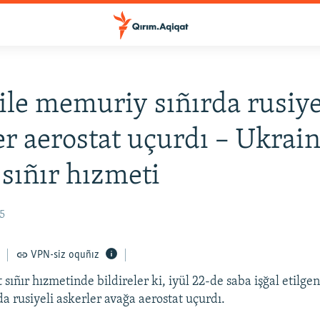
ile memuriy sıñırda rusiye
er aerostat uçurdı – Ukrai
 sıñır hızmeti
25
VPN-siz oquñız
sıñır hızmetinde bildireler ki, iyül 22-de saba işğal etilgen
a rusiyeli askerler avağa aerostat uçurdı.