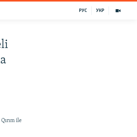
РУС
УКР
li
na
 Qırım ile