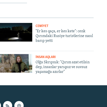
CEMİYET
"Er kes qaça, er kes kete": cenk
Qırımdaki Rusiye turistlerine nasıl
barıp yetti
İNSAN AQLARI
Olğa Skrıpnık: "Qırım azat etilsin
dep, insanlar yarıqsız ve suvsuz
yaşamağa azırlar"