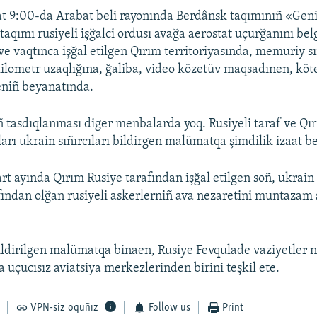
t 9:00-da Arabat beli rayonında Berdânsk taqımınıñ «Gen
 taqımı rusiyeli işğalci ordusı avağa aerostat uçurğanını bel
 ve vaqtınca işğal etilgen Qırım territoriyasında, memuriy s
ilometr uzaqlığına, ğaliba, video közetüv maqsadınen, köte
eniñ beyanatında.
tasdıqlanması diger menbalarda yoq. Rusiyeli taraf ve Qı
ları ukrain sıñırcıları bildirgen malümatqa şimdilik izaat b
t ayında Qırım Rusiye tarafından işğal etilgen soñ, ukrain s
ından olğan rusiyeli askerlerniñ ava nezaretini muntazam 
ldirilgen malümatqa binaen, Rusiye Fevqulade vaziyetler naz
 uçucısız aviatsiya merkezlerinden birini teşkil ete.
VPN-siz oquñız
Follow us
Print