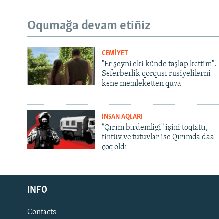
Oqumağa devam etiñiz
CEMİYET
"Er şeyni eki künde taşlap kettim".
Seferberlik qorqusı rusiyelilerni
kene memleketten quva
İNSAN AQLARI
"Qırım birdemligi" işini toqtattı,
tintüv ve tutuvlar ise Qırımda daa
çoq oldı
Русский
Українською
INFO
Contacts
QOŞULIÑIZ!