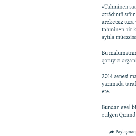
«Tahminen saa
otrâdınıñ sıñır
areketsiz tura
tahminen bir k
aytıla müessis
Bu malümatnıñ 
qoruyıcı organ
2014 senesi mar
yarımada taraf
ete.
Bundan evel bi
etilgen Qırımda
Paylaşmaq