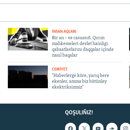
İNSAN AQLARI
Bir an – ve casussıñ. Qırım
mahkemeleri devlet hainligi
qabaatlavlarını daqqalar içinde
nasıl baqalar
CEMİYET
"Haberlerge köre, yarıq bere
ekenler, amma biz bütünley
ekektriksizmiz"
QOŞULIÑIZ!