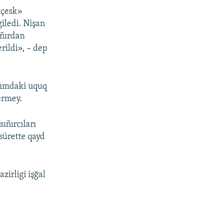
içesk»
giledi. Nişan
ıñırdan
rildi», – dep
rımdaki uquq
ermey.
ıñırcıları
sürette qayd
irligi işğal