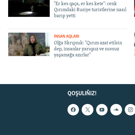
"Er kes qaça, er kes kete": cenk
Qırımdaki Rusiye turistlerine nasıl
barıp yetti
İNSAN AQLARI
Olğa Skrıpnık: "Qırım azat etilsin
dep, insanlar yarıqsız ve suvsuz
yaşamağa azırlar"
QOŞULIÑIZ!