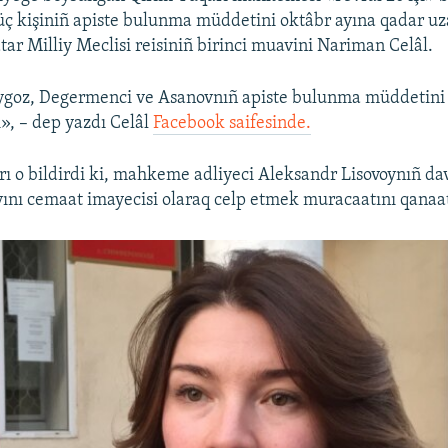
ç kişiniñ apiste bulunma müddetini oktâbr ayına qadar uza
tar Milliy Meclisi reisiniñ birinci muavini Nariman Celâl.
oz, Degermenci ve Asanovnıñ apiste bulunma müddetini 
ı», – dep yazdı Celâl
Facebook saifesinde.
ı o bildirdi ki, mahkeme adliyeci Aleksandr Lisovoynıñ da
ını cemaat imayecisi olaraq celp etmek muracaatını qanaat