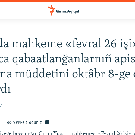
a mahkeme «fevral 26 işi
a qabaatlanğanlarnıñ apis
a müddetini oktâbr 8-ge 
rdı
7
VPN-siz oquñız
siyege boysunğan Qırım Yuqarı mahkemesi «Fevral 26 işi» 