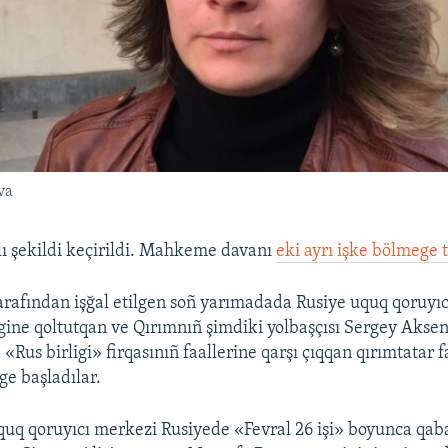
va
ı şekildi keçirildi. Mahkeme davanı
eki ayrı işke bölmege te
arafından işğal etilgen soñ yarımadada Rusiye uquq qoruyıc
gine qoltutqan ve Qırımnıñ şimdiki yolbaşçısı Sergey Akse
 «Rus birligi» firqasınıñ faallerine qarşı çıqqan qırımtatar f
 başladılar.
q qoruyıcı merkezi Rusiyede «Fevral 26 işi» boyunca qaba