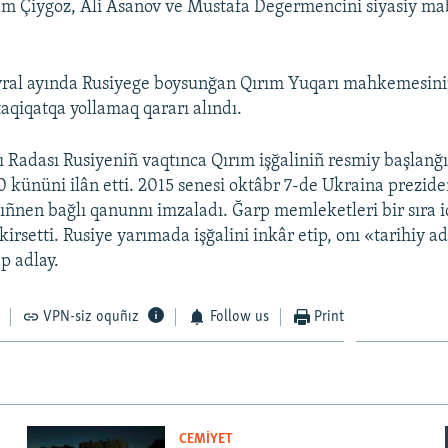
m Çiygoz, Ali Asanov ve Mustafa Degermencini siyasiy ma
evral ayında Rusiyege boysunğan Qırım Yuqarı mahkemesini
taqiqatqa yollamaq qararı alındı.
 Radası Rusiyeniñ vaqtınca Qırım işğaliniñ resmiy başlanğı
0 kününi ilân etti. 2015 senesi oktâbr 7-de Ukraina prezide
ñnen bağlı qanunnı imzaladı. Ğarp memleketleri bir sıra i
kirsetti. Rusiye yarımada işğalini inkâr etip, onı «tarihiy a
p adlay.
VPN-siz oquñız
Follow us
Print
CEMİYET