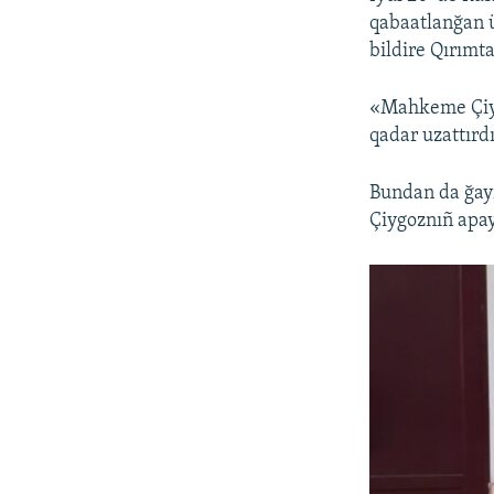
qabaatlanğan ü
bildire Qırımta
«Mahkeme Çiyg
qadar uzattırd
Bundan da ğayr
Çiygoznıñ apay