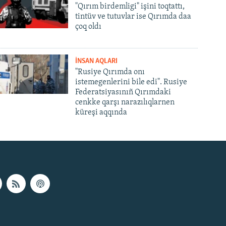
"Qırım birdemligi" işini toqtattı,
tintüv ve tutuvlar ise Qırımda daa
çoq oldı
İNSAN AQLARI
"Rusiye Qırımda onı
istemegenlerini bile edi". Rusiye
Federatsiyasınıñ Qırımdaki
cenkke qarşı narazılıqlarnen
küreşi aqqında