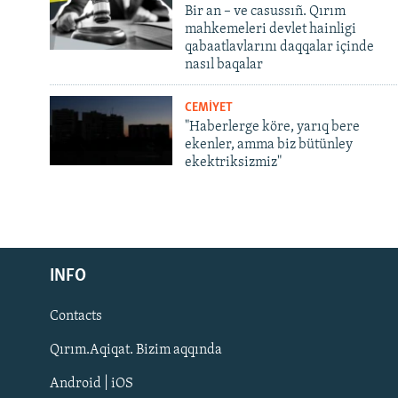
Bir an – ve casussıñ. Qırım
mahkemeleri devlet hainligi
qabaatlavlarını daqqalar içinde
nasıl baqalar
CEMİYET
"Haberlerge köre, yarıq bere
ekenler, amma biz bütünley
ekektriksizmiz"
Русский
INFO
Українською
Contacts
QOŞULIÑIZ!
Qırım.Aqiqat. Bizim aqqında
Android | iOS