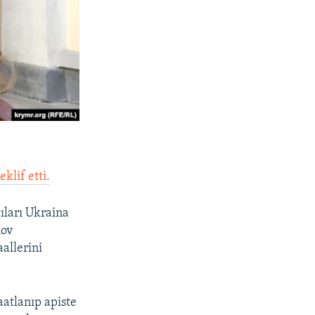
klif etti.
ıları Ukraina
nov
aallerini
atlanıp apiste