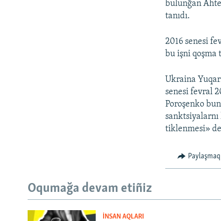
bulunğan Ahte
tanıdı.
2016 senesi f
bu işni qoşma 
Ukraina Yuqarı
senesi fevral 2
Poroşenko bunı
sanktsiyalarnı 
tiklenmesi» de
Paylaşmaq
Oqumağa devam etiñiz
İNSAN AQLARI