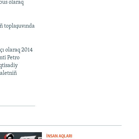
bus olaraq
ñ toplaşuvında
çı olaraq 2014
nti Petro
qtisadiy
daletniñ
İNSAN AQLARI