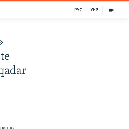
РУС
УКР
»
te
qadar
boyunca