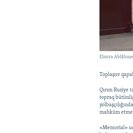
Elmira Ablâlimo
Toplaşuv qapal
Qırım Rusiye t
topraq bütünli
yolbaşçılığında
mahküm etmege
«Memorial» uqu