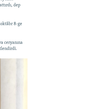
ttırdı, dep
oktâbr 8-ge
va ceryanına
lendirdi.