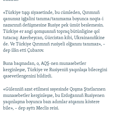
Русский
«Türkiye tışqı siyasetinde, bu cümleden, Qırımnıñ
Українською
qanunsız işğalini tanıma/tanımama boyunca noqta-i
nazarınıñ deñişmesine Rusiye pek ümüt beslemesin.
Türkiye er angi qomşusınıñ topraq bütünligine qol
QOŞULIÑIZ!
tutacaq: Azerbeycan, Gürcistan kibi, Ukrainanıñkine
de. Ve Türkiye Qırımnıñ rusiyeli olğanını tanımaz», –
dep ilân etti Çubarov.
RFE/RS bütün saytları
Buna baqmadan, o, AQŞ-nen munasebetler
kerginleşse, Türkiye ve Rusiyeniñ yaqınlaşa bilecegini
qasevetlengenini bildirdi.
«Gülenniñ azat etilmesi sayesinde Qoşma Ştatlarınen
munasebetler kerginleşse, bu Erdoğannıñ Rusiyenen
yaqınlaşma boyunca bazı adımlar atqanını köstere
bile», – dep ayttı Meclis reisi.