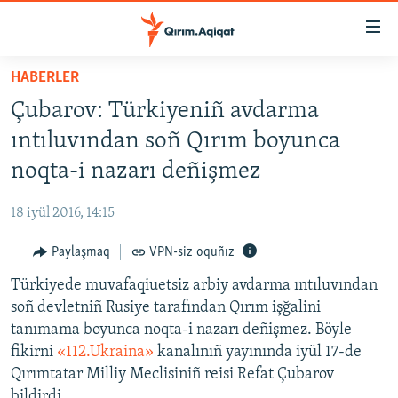
Link
açıqlığı
Esas
HABERLER
mündericege
HABERLER
Çubarov: Türkiyeniñ avdarma
qaytmaq
SİYASET
Baş
ıntıluvından soñ Qırım boyunca
İQTİSADİYAT
navigatsiyağa
noqta-i nazarı deñişmez
qaytmaq
CEMİYET
Qıdıruvğa
18 iyül 2016, 14:15
MEDENİYET
qaytmaq
Paylaşmaq
VPN-siz oquñız
İNSAN AQLARI
Türkiyede muvafaqiuetsiz arbiy avdarma ıntıluvından
VİDEO
soñ devletniñ Rusiye tarafından Qırım işğalini
SÜRET
tanımama boyunca noqta-i nazarı deñişmez. Böyle
BLOGLAR
fikirni
«112.Ukraina»
kanalınıñ yayınında iyül 17-de
Qırımtatar Milliy Meclisiniñ reisi Refat Çubarov
FİKİR
bildirdi.