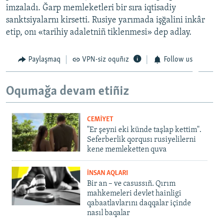
imzaladı. Ğarp memleketleri bir sıra iqtisadiy
sanktsiyalarnı kirsetti. Rusiye yarımada işğalini inkâr
etip, onı «tarihiy adaletniñ tiklenmesi» dep adlay.
Paylaşmaq
VPN-siz oquñız
Follow us
Oqumağa devam etiñiz
CEMİYET
"Er şeyni eki künde taşlap kettim".
Seferberlik qorqusı rusiyelilerni
kene memleketten quva
İNSAN AQLARI
Bir an – ve casussıñ. Qırım
mahkemeleri devlet hainligi
qabaatlavlarını daqqalar içinde
nasıl baqalar