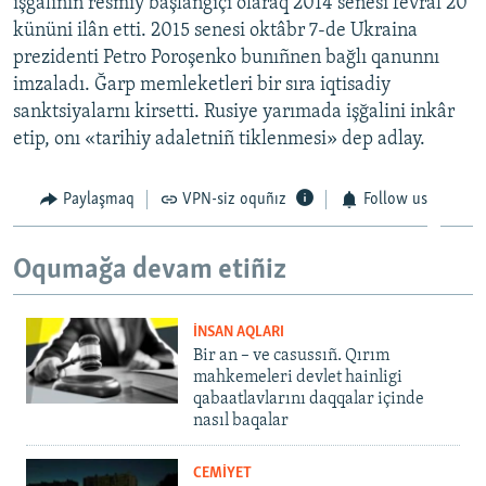
işğaliniñ resmiy başlanğıçı olaraq 2014 senesi fevral 20
kününi ilân etti. 2015 senesi oktâbr 7-de Ukraina
prezidenti Petro Poroşenko bunıñnen bağlı qanunnı
imzaladı. Ğarp memleketleri bir sıra iqtisadiy
sanktsiyalarnı kirsetti. Rusiye yarımada işğalini inkâr
etip, onı «tarihiy adaletniñ tiklenmesi» dep adlay.
Paylaşmaq
VPN-siz oquñız
Follow us
Oqumağa devam etiñiz
İNSAN AQLARI
Bir an – ve casussıñ. Qırım
mahkemeleri devlet hainligi
qabaatlavlarını daqqalar içinde
nasıl baqalar
CEMİYET