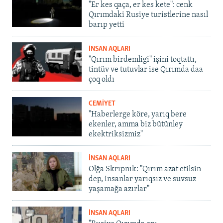
"Er kes qaça, er kes kete": cenk
Qırımdaki Rusiye turistlerine nasıl
barıp yetti
İNSAN AQLARI
"Qırım birdemligi" işini toqtattı,
tintüv ve tutuvlar ise Qırımda daa
çoq oldı
CEMİYET
"Haberlerge köre, yarıq bere
ekenler, amma biz bütünley
ekektriksizmiz"
İNSAN AQLARI
Olğa Skrıpnık: "Qırım azat etilsin
dep, insanlar yarıqsız ve suvsuz
yaşamağa azırlar"
İNSAN AQLARI