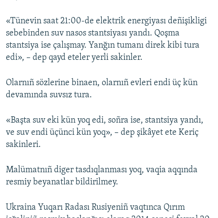
Русский
«Tünevin saat 21:00-de elektrik energiyası deñişikligi
sebebinden suv nasos stantsiyası yandı. Qoşma
Українською
stantsiya ise çalışmay. Yanğın tumanı direk kibi tura
edi», – dep qayd eteler yerli sakinler.
QOŞULIÑIZ!
Olarnıñ sözlerine binaen, olarnıñ evleri endi üç kün
devamında suvsız tura.
RFE/RS bütün saytları
«Başta suv eki kün yoq edi, soñra ise, stantsiya yandı,
ve suv endi üçünci kün yoq», – dep şikâyet ete Keriç
sakinleri.
Malümatnıñ diger tasdıqlanması yoq, vaqia aqqında
resmiy beyanatlar bildirilmey.
Ukraina Yuqarı Radası Rusiyeniñ vaqtınca Qırım