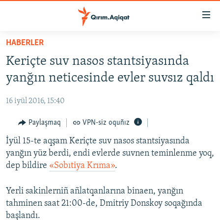
Link
açıqlığı
Esas
HABERLER
mündericege
HABERLER
Keriçte suv nasos stantsiyasında
qaytmaq
SİYASET
Baş
yanğın neticesinde evler suvsız qaldı
İQTİSADİYAT
navigatsiyağa
qaytmaq
16 iyül 2016, 15:40
CEMİYET
Qıdıruvğa
MEDENİYET
Paylaşmaq
VPN-siz oquñız
qaytmaq
İNSAN AQLARI
İyül 15-te aqşam Keriçte suv nasos stantsiyasında
yanğın yüz berdi, endi evlerde suvnen teminlenme yoq,
VİDEO
dep bildire
«Sobıtiya Krıma»
.
SÜRET
Yerli sakinlerniñ añlatqanlarına binaen, yanğın
BLOGLAR
tahminen saat 21:00-de, Dmitriy Donskoy soqağında
FİKİR
başlandı.