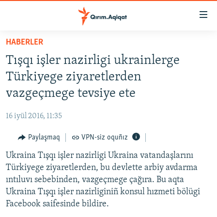
Link
açıqlığı
Esas
HABERLER
mündericege
HABERLER
Tışqı işler nazirligi ukrainlerge
qaytmaq
SİYASET
Baş
Türkiyege ziyaretlerden
İQTİSADİYAT
navigatsiyağa
vazgeçmege tevsiye ete
qaytmaq
CEMİYET
Qıdıruvğa
16 iyül 2016, 11:35
MEDENİYET
qaytmaq
Paylaşmaq
VPN-siz oquñız
İNSAN AQLARI
Ukraina Tışqı işler nazirligi Ukraina vatandaşlarını
VİDEO
Türkiyege ziyaretlerden, bu devlette arbiy avdarma
SÜRET
ıntıluvı sebebinden, vazgeçmege çağıra. Bu aqta
BLOGLAR
Ukraina Tışqı işler nazirliginiñ konsul hızmeti bölügi
Facebook saifesinde bildire.
FİKİR