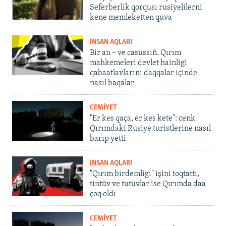
Seferberlik qorqusı rusiyelilerni
kene memleketten quva
İNSAN AQLARI
Bir an – ve casussıñ. Qırım
mahkemeleri devlet hainligi
qabaatlavlarını daqqalar içinde
nasıl baqalar
CEMİYET
"Er kes qaça, er kes kete": cenk
Qırımdaki Rusiye turistlerine nasıl
barıp yetti
İNSAN AQLARI
"Qırım birdemligi" işini toqtattı,
tintüv ve tutuvlar ise Qırımda daa
çoq oldı
CEMİYET