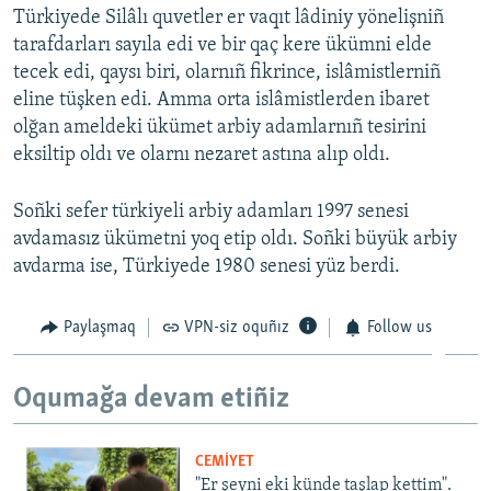
Türkiyede Silâlı quvetler er vaqıt lâdiniy yönelişniñ
tarafdarları sayıla edi ve bir qaç kere ükümni elde
tecek edi, qaysı biri, olarnıñ fikrince, islâmistlerniñ
eline tüşken edi. Amma orta islâmistlerden ibaret
olğan ameldeki ükümet arbiy adamlarnıñ tesirini
eksiltip oldı ve olarnı nezaret astına alıp oldı.
Soñki sefer türkiyeli arbiy adamları 1997 senesi
avdamasız ükümetni yoq etip oldı. Soñki büyük arbiy
avdarma ise, Türkiyede 1980 senesi yüz berdi.
Paylaşmaq
VPN-siz oquñız
Follow us
Oqumağa devam etiñiz
CEMİYET
"Er şeyni eki künde taşlap kettim".