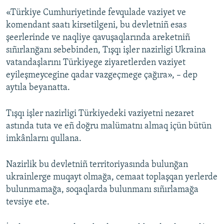
«Türkiye Cumhuriyetinde fevqulade vaziyet ve
Русский
komendant saatı kirsetilgeni, bu devletniñ esas
Українською
şeerlerinde ve naqliye qavuşaqlarında areketniñ
sıñırlanğanı sebebinden, Tışqı işler nazirligi Ukraina
vatandaşlarını Türkiyege ziyaretlerden vaziyet
QOŞULIÑIZ!
eyileşmeycegine qadar vazgeçmege çağıra», – dep
aytıla beyanatta.
RFE/RS bütün saytları
Tışqı işler nazirligi Türkiyedeki vaziyetni nezaret
astında tuta ve eñ doğru malümatnı almaq içün bütün
imkânlarnı qullana.
Nazirlik bu devletniñ territoriyasında bulunğan
ukrainlerge muqayt olmağa, cemaat toplaşqan yerlerde
bulunmamağa, soqaqlarda bulunmanı sıñırlamağa
tevsiye ete.