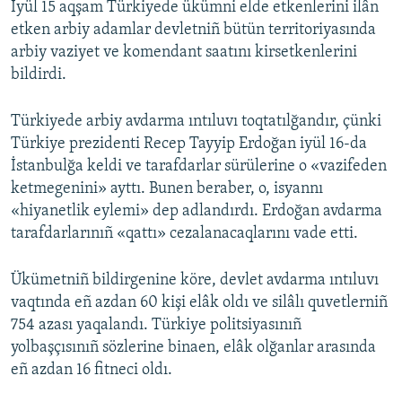
İyül 15 aqşam Türkiyede ükümni elde etkenlerini ilân
etken arbiy adamlar devletniñ bütün territoriyasında
arbiy vaziyet ve komendant saatını kirsetkenlerini
bildirdi.
Türkiyede arbiy avdarma ıntıluvı toqtatılğandır, çünki
Türkiye prezidenti Recep Tayyip Erdoğan iyül 16-da
İstanbulğa keldi ve tarafdarlar sürülerine o «vazifeden
ketmegenini» ayttı. Bunen beraber, o, isyannı
«hiyanetlik eylemi» dep adlandırdı. Erdoğan avdarma
tarafdarlarınıñ «qattı» cezalanacaqlarını vade etti.
Ükümetniñ bildirgenine köre, devlet avdarma ıntıluvı
vaqtında eñ azdan 60 kişi elâk oldı ve silâlı quvetlerniñ
754 azası yaqalandı. Türkiye politsiyasınıñ
yolbaşçısınıñ sözlerine binaen, elâk olğanlar arasında
eñ azdan 16 fitneci oldı.