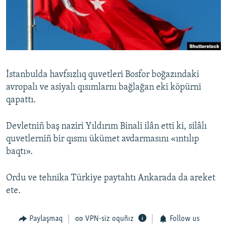
Русский
Українською
QOŞULIÑIZ!
İstanbulda havfsızlıq quvetleri Bosfor boğazındaki
avropalı ve asiyalı qısımlarnı bağlağan eki köpürni
qapattı.
RFE/RS bütün saytları
Devletniñ baş naziri Yıldırım Binali ilân etti ki, silâlı
quvetlerniñ bir qısmı ükümet avdarmasını «ıntılıp
baqtı».
Ordu ve tehnika Türkiye paytahtı Ankarada da areket
ete.
Paylaşmaq
VPN-siz oquñız
Follow us