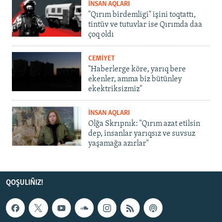
İNSAN AQLARI
"Qırım birdemligi" işini toqtattı,
tintüv ve tutuvlar ise Qırımda daa
çoq oldı
CEMİYET
"Haberlerge köre, yarıq bere
ekenler, amma biz bütünley
ekektriksizmiz"
İNSAN AQLARI
Olğa Skrıpnık: "Qırım azat etilsin
dep, insanlar yarıqsız ve suvsuz
yaşamağa azırlar"
QOŞULIÑIZ!