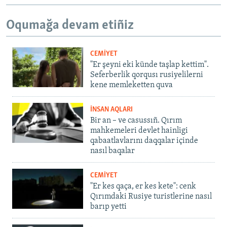
Oqumağa devam etiñiz
CEMİYET
"Er şeyni eki künde taşlap kettim".
Seferberlik qorqusı rusiyelilerni
kene memleketten quva
İNSAN AQLARI
Bir an – ve casussıñ. Qırım
mahkemeleri devlet hainligi
qabaatlavlarını daqqalar içinde
nasıl baqalar
CEMİYET
"Er kes qaça, er kes kete": cenk
Qırımdaki Rusiye turistlerine nasıl
barıp yetti