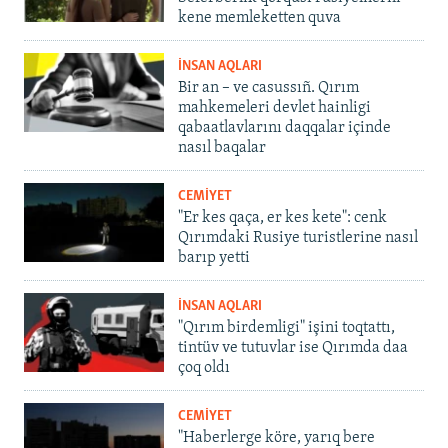
kene memleketten quva
İNSAN AQLARI
Bir an – ve casussıñ. Qırım
mahkemeleri devlet hainligi
qabaatlavlarını daqqalar içinde
nasıl baqalar
CEMİYET
"Er kes qaça, er kes kete": cenk
Qırımdaki Rusiye turistlerine nasıl
barıp yetti
İNSAN AQLARI
"Qırım birdemligi" işini toqtattı,
tintüv ve tutuvlar ise Qırımda daa
çoq oldı
CEMİYET
"Haberlerge köre, yarıq bere