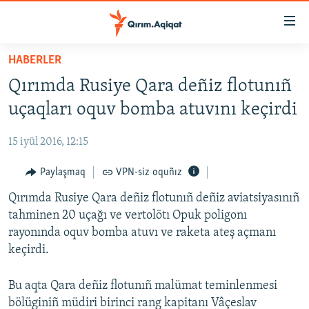
Link
açıqlığı
Esas
HABERLER
mündericege
HABERLER
Qırımda Rusiye Qara deñiz flotunıñ
qaytmaq
SİYASET
Baş
uçaqları oquv bomba atuvını keçirdi
İQTİSADİYAT
navigatsiyağa
qaytmaq
15 iyül 2016, 12:15
CEMİYET
Qıdıruvğa
MEDENİYET
Paylaşmaq
VPN-siz oquñız
qaytmaq
İNSAN AQLARI
Qırımda Rusiye Qara deñiz flotunıñ deñiz aviatsiyasınıñ
tahminen 20 uçağı ve vertolötı Opuk poligonı
VİDEO
rayonında oquv bomba atuvı ve raketa ateş açmanı
SÜRET
keçirdi.
BLOGLAR
Bu aqta Qara deñiz flotunıñ malümat teminlenmesi
FİKİR
bölüginiñ müdiri birinci rang kapitanı Vâçeslav