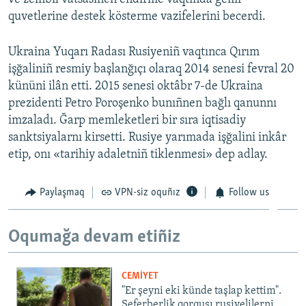
quvetlerine destek kösterme vazifelerini becerdi.
Ukraina Yuqarı Radası Rusiyeniñ vaqtınca Qırım
işğaliniñ resmiy başlanğıçı olaraq 2014 senesi fevral 20
kününi ilân etti. 2015 senesi oktâbr 7-de Ukraina
prezidenti Petro Poroşenko bunıñnen bağlı qanunnı
imzaladı. Ğarp memleketleri bir sıra iqtisadiy
sanktsiyalarnı kirsetti. Rusiye yarımada işğalini inkâr
etip, onı «tarihiy adaletniñ tiklenmesi» dep adlay.
Paylaşmaq
VPN-siz oquñız
Follow us
Oqumağa devam etiñiz
CEMİYET
"Er şeyni eki künde taşlap kettim".
Seferberlik qorqusı rusiyelilerni