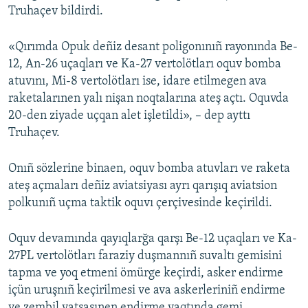
Truhaçev bildirdi.
Русский
«Qırımda Opuk deñiz desant poligonınıñ rayonında Be-
Українською
12, An-26 uçaqları ve Ka-27 vertolötları oquv bomba
atuvını, Mi-8 vertolötları ise, idare etilmegen ava
QOŞULIÑIZ!
raketalarınen yalı nişan noqtalarına ateş açtı. Oquvda
20-den ziyade uçqan alet işletildi», – dep ayttı
Truhaçev.
RFE/RS bütün saytları
Onıñ sözlerine binaen, oquv bomba atuvları ve raketa
ateş açmaları deñiz aviatsiyası ayrı qarışıq aviatsion
polkunıñ uçma taktik oquvı çerçivesinde keçirildi.
Oquv devamında qayıqlarğa qarşı Be-12 uçaqları ve Ka-
27PL vertolötları faraziy duşmannıñ suvaltı gemisini
tapma ve yoq etmeni ömürge keçirdi, asker endirme
içün uruşnıñ keçirilmesi ve ava askerleriniñ endirme
ve zembil vatsasınen endirme vaqtında gemi