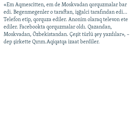
«Em Aqmescitten, em de Moskvadan qorquzmalar bar
Русский
edi. Begenmegenler o taraftan, işğalci tarafından edi...
Telefon etip, qorquza ediler. Anonim olaraq televon ete
Українською
ediler. Facebookta qorquzmalar oldı. Qazandan,
Moskvadan, Özbekistandan. Çeşit türlü şey yazdılar», –
QOŞULIÑIZ!
dep şirkette Qırım.Aqiqatqa izaat berdiler.
RFE/RS bütün saytları