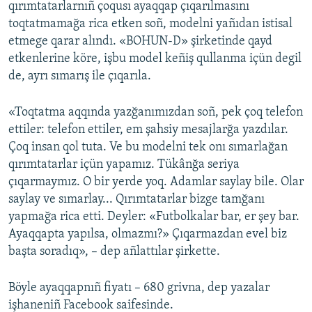
qırımtatarlarnıñ çoqusı ayaqqap çıqarılmasını
toqtatmamağa rica etken soñ, modelni yañıdan istisal
etmege qarar alındı. «BOHUN-D» şirketinde qayd
etkenlerine köre, işbu model keñiş qullanma içün degil
de, ayrı sımarış ile çıqarıla.
«Toqtatma aqqında yazğanımızdan soñ, pek çoq telefon
ettiler: telefon ettiler, em şahsiy mesajlarğa yazdılar.
Çoq insan qol tuta. Ve bu modelni tek onı sımarlağan
qırımtatarlar içün yapamız. Tükânğa seriya
çıqarmaymız. O bir yerde yoq. Adamlar saylay bile. Olar
saylay ve sımarlay... Qırımtatarlar bizge tamğanı
yapmağa rica etti. Deyler: «Futbolkalar bar, er şey bar.
Ayaqqapta yapılsa, olmazmı?» Çıqarmazdan evel biz
başta soradıq», – dep añlattılar şirkette.
Böyle ayaqqapnıñ fiyatı – 680 grivna, dep yazalar
işhaneniñ Facebook saifesinde.