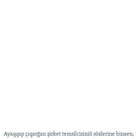
Ayaqqap çıqarğan şirket temsilcisiniñ sözlerine binaen,