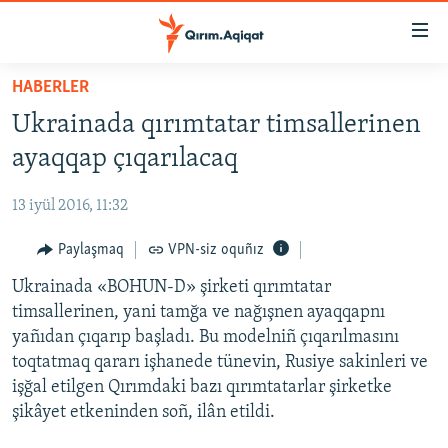
Link
açıqlığı
Esas
HABERLER
mündericege
HABERLER
Ukrainada qırımtatar timsallerinen
qaytmaq
SİYASET
Baş
ayaqqap çıqarılacaq
İQTİSADİYAT
navigatsiyağa
qaytmaq
13 iyül 2016, 11:32
CEMİYET
Qıdıruvğa
MEDENİYET
Paylaşmaq
VPN-siz oquñız
qaytmaq
İNSAN AQLARI
Ukrainada «BOHUN-D» şirketi qırımtatar
timsallerinen, yani tamğa ve nağışnen ayaqqapnı
VİDEO
yañıdan çıqarıp başladı. Bu modelniñ çıqarılmasını
SÜRET
toqtatmaq qararı işhanede tünevin, Rusiye sakinleri ve
işğal etilgen Qırımdaki bazı qırımtatarlar şirketke
BLOGLAR
şikâyet etkeninden soñ, ilân etildi.
FİKİR