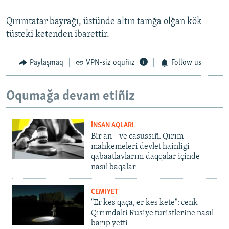
Qırımtatar bayrağı, üstünde altın tamğa olğan kök
tüsteki ketenden ibarettir.
Paylaşmaq
VPN-siz oquñız
Follow us
Oqumağa devam etiñiz
İNSAN AQLARI
Bir an – ve casussıñ. Qırım
mahkemeleri devlet hainligi
qabaatlavlarını daqqalar içinde
nasıl baqalar
CEMİYET
"Er kes qaça, er kes kete": cenk
Qırımdaki Rusiye turistlerine nasıl
barıp yetti