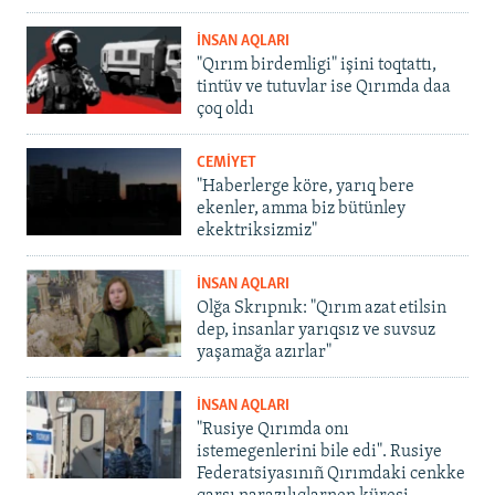
İNSAN AQLARI
"Qırım birdemligi" işini toqtattı,
tintüv ve tutuvlar ise Qırımda daa
çoq oldı
CEMİYET
"Haberlerge köre, yarıq bere
ekenler, amma biz bütünley
ekektriksizmiz"
İNSAN AQLARI
Olğa Skrıpnık: "Qırım azat etilsin
dep, insanlar yarıqsız ve suvsuz
yaşamağa azırlar"
İNSAN AQLARI
"Rusiye Qırımda onı
istemegenlerini bile edi". Rusiye
Federatsiyasınıñ Qırımdaki cenkke