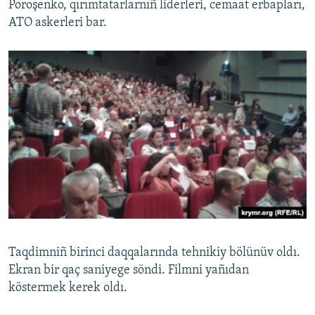
Poroşenko, qırımtatarlarnıñ liderleri, cemaat erbapları,
ATO askerleri bar.
Русский
Українською
QOŞULIÑIZ!
RFE/RS bütün saytları
Taqdimniñ birinci daqqalarında tehnikiy bölünüv oldı.
Ekran bir qaç saniyege söndi. Filmni yañıdan
köstermek kerek oldı.