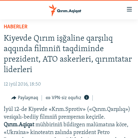
Link
açıqlığı
Esas
HABERLER
mündericege
HABERLER
Kiyevde Qırım işğaline qarşılıq
qaytmaq
SİYASET
Baş
aqqında filmniñ taqdiminde
İQTİSADİYAT
navigatsiyağa
prezident, ATO askerleri, qırımtatar
qaytmaq
CEMİYET
liderleri
Qıdıruvğa
MEDENİYET
qaytmaq
12 iyül 2016, 18:50
İNSAN AQLARI
Paylaşmaq
VPN-siz oquñız
VİDEO
İyül 12-de Kiyevde «Krım.Sprotiv» («Qırım.Qarşılıq»)
SÜRET
vesiqalı-bediiy filmniñ premyerası keçirile.
BLOGLAR
Qırım.Aqiqat
mühbiriniñ bildirgen malümatına köre,
«Ukraina» kinoteatrı zalında prezident Petro
FİKİR