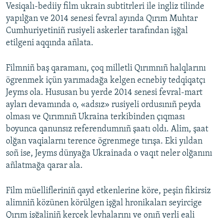
Vesiqalı-bediiy film ukrain subtitrleri ile ingliz tilinde
yapılğan ve 2014 senesi fevral ayında Qırım Muhtar
Cumhuriyetiniñ rusiyeli askerler tarafından işğal
etilgeni aqqında añlata.
Filmniñ baş qaramanı, çoq milletli Qırımnıñ halqlarını
ögrenmek içün yarımadağa kelgen ecnebiy tedqiqatçı
Jeyms ola. Hususan bu yerde 2014 senesi fevral-mart
ayları devamında o, «adsız» rusiyeli ordusınıñ peyda
olması ve Qırımnıñ Ukraina terkibinden çıqması
boyunca qanunsız referendumnıñ şaatı oldı. Alim, şaat
olğan vaqialarnı terence ögrenmege tırışa. Eki yıldan
soñ ise, Jeyms dünyağa Ukrainada o vaqıt neler olğanını
añlatmağa qarar ala.
Film müellifleriniñ qayd etkenlerine köre, peşin fikirsiz
alimniñ közünen körülgen işğal hronikaları seyircige
Qırım işğaliniñ kerçek levhalarını ve onıñ yerli eali