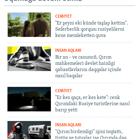
CEMİYET
"Er şeyni eki künde taşlap kettim".
Seferberlik qorqusı rusiyelilerni
kene memleketten quva
İNSAN AQLARI
Bir an – ve casussıñ. Qırım
mahkemeleri devlet hainligi
qabaatlavlarını daqqalar içinde
nasıl baqalar
CEMİYET
"Er kes qaça, er kes kete": cenk
Qırımdaki Rusiye turistlerine nasıl
barıp yetti
İNSAN AQLARI
"Qırım birdemligi" işini toqtattı,
tintüv ve tutuvlar ise Qırımda daa