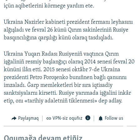
içün aqibetlerini körmege yardım ete.
Ukraina Nazirler kabineti prezident fermanı leyhasını
alğışladı ve fevral 26 künü Qırım sakinleriniñ Rusiye
basqıncılığına qarşılığı künü olaraq tasdıqladı.
Ukraina Yuqarı Radası Rusiyeniñ vaqtınca Qırım
işğaliniñ resmiy başlanğıçı olaraq 2014 senesi fevral 20
kününi ilân etti. 2015 senesi oktâbr 7-de Ukraina
prezidenti Petro Poroşenko bunıñnen bağlı qanunnı
imzaladı. Ğarp memleketleri bir sıra iqtisadiy
sanktsiyalarnı kirsetti. Rusiye yarımada işğalini inkâr
etip, onı «tarihiy adaletniñ tiklenmesi» dep adlay.
Paylaşmaq
VPN-siz oquñız
Follow us
Oqumağa devam etiñiz