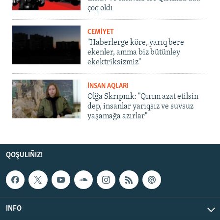
çoq oldı
CEMİYET
"Haberlerge köre, yarıq bere
ekenler, amma biz bütünley
ekektriksizmiz"
İNSAN AQLARI
Olğa Skrıpnık: "Qırım azat etilsin
dep, insanlar yarıqsız ve suvsuz
yaşamağa azırlar"
QOŞULIÑIZ!
INFO