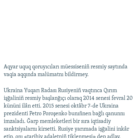
Aqyar uquq qoruyıcıları müessiseniñ resmiy saytında
vaqia aqqında malümatnı bildirmey.
Ukraina Yuqarı Radası Rusiyeniñ vaqtınca Qırım
işğaliniñ resmiy başlanğıçı olaraq 2014 senesi fevral 20
kününi ilân etti. 2015 senesi oktâbr 7-de Ukraina
prezidenti Petro Poroşenko bunıñnen bağlı qanunnı
imzaladı. Ğarp memleketleri bir sıra iqtisadiy
sanktsiyalarnı kirsetti. Rusiye yarımada işğalini inkâr
etip, onı «tarihiy adaletniñ tiklenmesi» dep adlay.