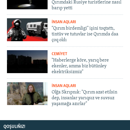
Qırımdaki Rusiye turistlerine nasıl
barıp yetti
İNSAN AQLARI
"Qırım birdemligi" işini toqtattı,
tintüv ve tutuvlar ise Qırımda daa
çoq oldı
CEMİYET
"Haberlerge köre, yarıq bere
ekenler, amma biz bütünley
ekektriksizmiz"
İNSAN AQLARI
Olğa Skrıpnık: "Qırım azat etilsin
dep, insanlar yarıqsız ve suvsuz
yaşamağa azırlar"
QOŞULIÑIZ!