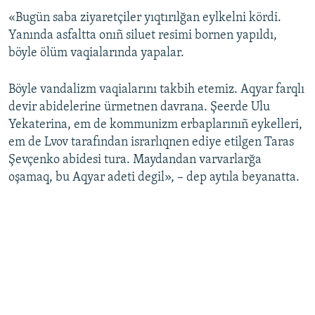
«Bugün saba ziyaretçiler yıqtırılğan eylkelni kördi.
Русский
Yanında asfaltta onıñ siluet resimi bornen yapıldı,
Українською
böyle ölüm vaqialarında yapalar.
QOŞULIÑIZ!
Böyle vandalizm vaqialarını takbih etemiz. Aqyar farqlı
devir abidelerine ürmetnen davrana. Şeerde Ulu
Yekaterina, em de kommunizm erbaplarınıñ eykelleri,
em de Lvov tarafından israrlıqnen ediye etilgen Taras
RFE/RS bütün saytları
Şevçenko abidesi tura. Maydandan varvarlarğa
oşamaq, bu Aqyar adeti degil», – dep aytıla beyanatta.