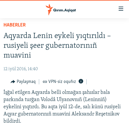
Link
açıqlığı
Esas
HABERLER
mündericege
HABERLER
Aqyarda Lenin eykeli yıqtırıldı –
qaytmaq
SİYASET
Baş
rusiyeli şeer gubernatorınıñ
İQTİSADİYAT
navigatsiyağa
muavini
qaytmaq
CEMİYET
Qıdıruvğa
12 iyül 2016, 14:40
MEDENİYET
qaytmaq
Paylaşmaq
VPN-siz oquñız
İNSAN AQLARI
İşğal etilgen Aqyarda belli olmağan şahıslar bala
VİDEO
parkında turğan Volodâ Ulyanovnıñ (Leninniñ)
SÜRET
eykelini yıqtırdı. Bu aqta iyül 12-de, salı künü rusiyeli
BLOGLAR
Aqyar gubernatorınıñ muavini Aleksandr Reşetnikov
bildirdi.
FİKİR