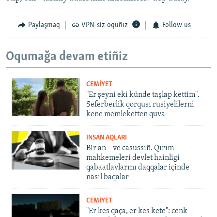
Paylaşmaq
VPN-siz oquñız
Follow us
Oqumağa devam etiñiz
CEMİYET
"Er şeyni eki künde taşlap kettim".
Seferberlik qorqusı rusiyelilerni
kene memleketten quva
İNSAN AQLARI
Bir an – ve casussıñ. Qırım
mahkemeleri devlet hainligi
qabaatlavlarını daqqalar içinde
nasıl baqalar
CEMİYET
"Er kes qaça, er kes kete": cenk