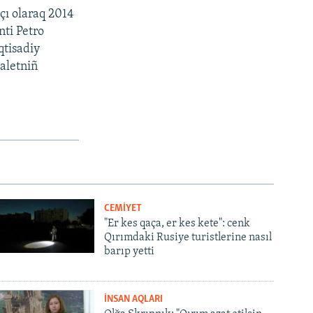
çı olaraq 2014
nti Petro
qtisadiy
daletniñ
CEMİYET
"Er kes qaça, er kes kete": cenk
Qırımdaki Rusiye turistlerine nasıl
barıp yetti
İNSAN AQLARI