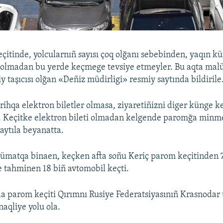
çitinde, yolcularnıñ sayısı çoq olğanı sebebinden, yaqın k
ti olmadan bu yerde keçmege tevsiye etmeyler. Bu aqta ma
y taşıcısı olğan «Deñiz müdirligi» resmiy saytında bildirile
rihqa elektron biletler olmasa, ziyaretiñizni diger künge 
. Keçitke elektron bileti olmadan kelgende paromğa minme
 aytıla beyanatta.
lümatqa binaen, keçken afta soñu Keriç parom keçitinden 
e tahminen 18 biñ avtomobil keçti.
a parom keçiti Qırımnı Rusiye Federatsiyasınıñ Krasnodar
naqliye yolu ola.