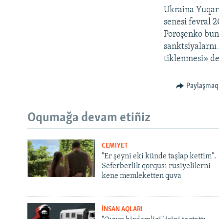
Ukraina Yuqarı
senesi fevral 2
Poroşenko bunı
sanktsiyalarnı 
tiklenmesi» de
Paylaşmaq
Oqumağa devam etiñiz
CEMİYET
"Er şeyni eki künde taşlap kettim".
Seferberlik qorqusı rusiyelilerni
kene memleketten quva
İNSAN AQLARI