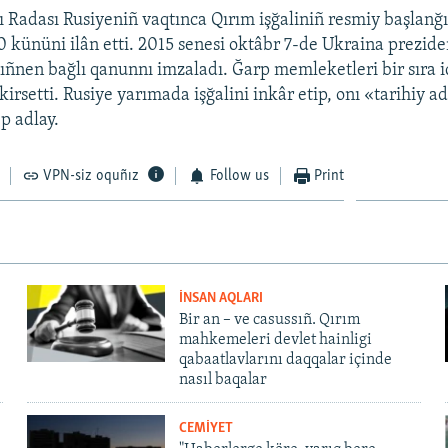
 Radası Rusiyeniñ vaqtınca Qırım işğaliniñ resmiy başlanğı
0 kününi ilân etti. 2015 senesi oktâbr 7-de Ukraina prezide
ñnen bağlı qanunnı imzaladı. Ğarp memleketleri bir sıra i
kirsetti. Rusiye yarımada işğalini inkâr etip, onı «tarihiy a
p adlay.
VPN-siz oquñız
Follow us
Print
İNSAN AQLARI
Bir an – ve casussıñ. Qırım
mahkemeleri devlet hainligi
qabaatlavlarını daqqalar içinde
nasıl baqalar
CEMİYET