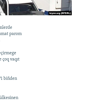
ünlerde
lümat parom
.
keçirmege
 çoq vaqıt
71 biñden
 ülkesinen