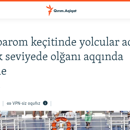
parom keçitinde yolcular a
 seviyede olğanı aqqında
le
5
VPN-siz oquñız