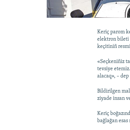
Keriç parom ke
elektron bile
keçitiniñ resmi
«Seçkeniñiz ta
tevsiye etemiz
alacaq», – dep
Bildirilgen ma
ziyade insan v
Keriç boğazınd
bağlağan esas 