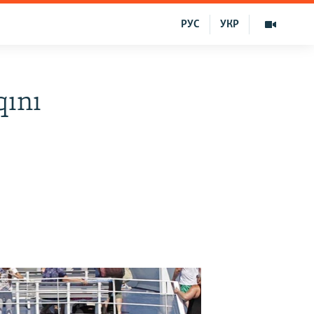
РУС
УКР
qını