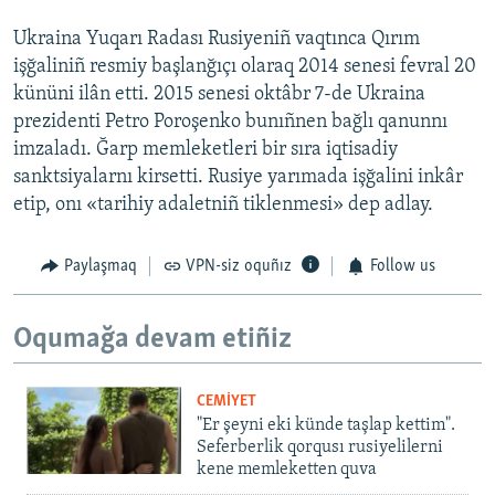
Ukraina Yuqarı Radası Rusiyeniñ vaqtınca Qırım
işğaliniñ resmiy başlanğıçı olaraq 2014 senesi fevral 20
kününi ilân etti. 2015 senesi oktâbr 7-de Ukraina
prezidenti Petro Poroşenko bunıñnen bağlı qanunnı
imzaladı. Ğarp memleketleri bir sıra iqtisadiy
sanktsiyalarnı kirsetti. Rusiye yarımada işğalini inkâr
etip, onı «tarihiy adaletniñ tiklenmesi» dep adlay.
Paylaşmaq
VPN-siz oquñız
Follow us
Oqumağa devam etiñiz
CEMİYET
"Er şeyni eki künde taşlap kettim".
Seferberlik qorqusı rusiyelilerni
kene memleketten quva