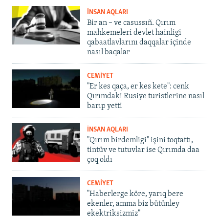
İNSAN AQLARI
Bir an – ve casussıñ. Qırım
mahkemeleri devlet hainligi
qabaatlavlarını daqqalar içinde
nasıl baqalar
CEMİYET
"Er kes qaça, er kes kete": cenk
Qırımdaki Rusiye turistlerine nasıl
barıp yetti
İNSAN AQLARI
"Qırım birdemligi" işini toqtattı,
tintüv ve tutuvlar ise Qırımda daa
çoq oldı
CEMİYET
"Haberlerge köre, yarıq bere
ekenler, amma biz bütünley
ekektriksizmiz"