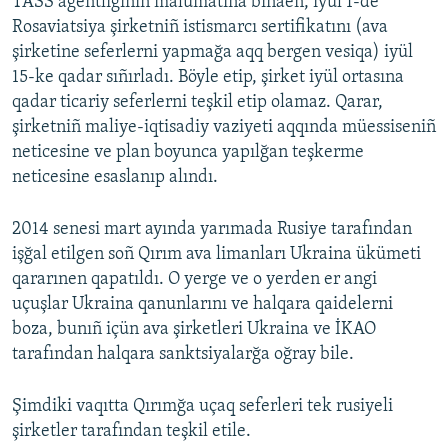
TASS agentliginiñ malümatına binaen, iyül 1-de
Rosaviatsiya şirketniñ istismarcı sertifikatını (ava
şirketine seferlerni yapmağa aqq bergen vesiqa) iyül
15-ke qadar sıñırladı. Böyle etip, şirket iyül ortasına
qadar ticariy seferlerni teşkil etip olamaz. Qarar,
şirketniñ maliye-iqtisadiy vaziyeti aqqında müessiseniñ
neticesine ve plan boyunca yapılğan teşkerme
neticesine esaslanıp alındı.
2014 senesi mart ayında yarımada Rusiye tarafından
işğal etilgen soñ Qırım ava limanları Ukraina ükümeti
qararınen qapatıldı. O yerge ve o yerden er angi
uçuşlar Ukraina qanunlarını ve halqara qaidelerni
boza, bunıñ içün ava şirketleri Ukraina ve İKAO
tarafından halqara sanktsiyalarğa oğray bile.
Şimdiki vaqıtta Qırımğa uçaq seferleri tek rusiyeli
şirketler tarafından teşkil etile.