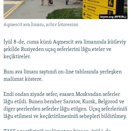
Русский
Українською
Aqmescit ava limanı, arhiv fotoresimi
QOŞULIÑIZ!
İyül 8-de, cuma künü Aqmescit ava limanında kütleviy
şekilde Rusiyeden uçaq seferlerini lâğu eteler ve
keçiktireler.
RFE/RS bütün saytları
Bunı ava limanı saytınıñ on-line tablosında yerleşken
malümat köstere.
Endi ondan ziyade sefer, esasen Moskvadan seferler
lâğu etildi. Bunen beraber Saratov, Kursk, Belgorod ve
diger şeerlerden seferler lâğu etilgen. Uçaq seferleriniñ
lâğu etilmesi ve keçiktirilmesiniñ sebepleri bildirilmey.