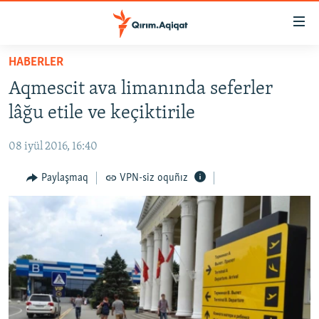
Link
açıqlığı
Esas
HABERLER
mündericege
HABERLER
Aqmescit ava limanında seferler
qaytmaq
SİYASET
Baş
lâğu etile ve keçiktirile
İQTİSADİYAT
navigatsiyağa
qaytmaq
08 iyül 2016, 16:40
CEMİYET
Qıdıruvğa
MEDENİYET
Paylaşmaq
VPN-siz oquñız
qaytmaq
İNSAN AQLARI
VİDEO
SÜRET
BLOGLAR
FİKİR