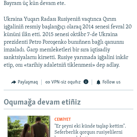
Bayram üç kün devam ete.
Ukraina Yuqarı Radası Rusiyeniñ vaqtınca Qırım
işğaliniñ resmiy başlanğıçı olaraq 2014 senesi fevral 20
kününi ilân etti. 2015 senesi oktâbr 7-de Ukraina
prezidenti Petro Poroşenko bunıñnen bağlı qanunnı
imzaladı. Ğarp memleketleri bir sıra iqtisadiy
sanktsiyalarnı kirsetti. Rusiye yarımada işğalini inkâr
etip, onı «tarihiy adaletniñ tiklenmesi» dep adlay.
Paylaşmaq
VPN-siz oquñız
Follow us
Oqumağa devam etiñiz
CEMİYET
"Er şeyni eki künde taşlap kettim".
Seferberlik qorqusı rusiyelilerni