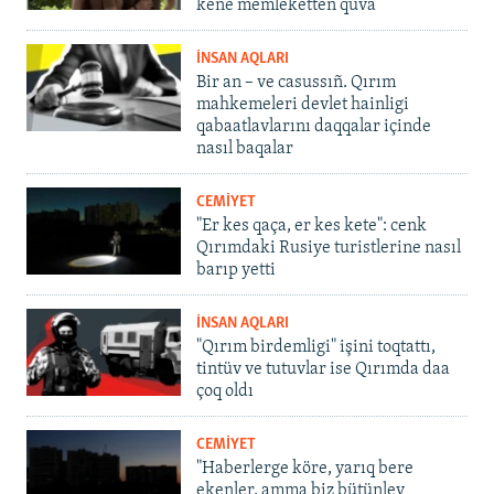
kene memleketten quva
İNSAN AQLARI
Bir an – ve casussıñ. Qırım
mahkemeleri devlet hainligi
qabaatlavlarını daqqalar içinde
nasıl baqalar
CEMİYET
"Er kes qaça, er kes kete": cenk
Qırımdaki Rusiye turistlerine nasıl
barıp yetti
İNSAN AQLARI
"Qırım birdemligi" işini toqtattı,
tintüv ve tutuvlar ise Qırımda daa
çoq oldı
CEMİYET
"Haberlerge köre, yarıq bere
ekenler, amma biz bütünley