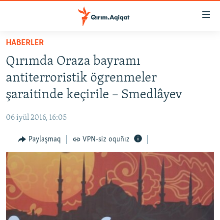
Link
açıqlığı
Esas
HABERLER
mündericege
HABERLER
Qırımda Oraza bayramı
qaytmaq
SİYASET
Baş
antiterroristik ögrenmeler
İQTİSADİYAT
navigatsiyağa
şaraitinde keçirile – Smedlâyev
qaytmaq
CEMİYET
Qıdıruvğa
06 iyül 2016, 16:05
MEDENİYET
qaytmaq
Paylaşmaq
VPN-siz oquñız
İNSAN AQLARI
VİDEO
SÜRET
BLOGLAR
FİKİR