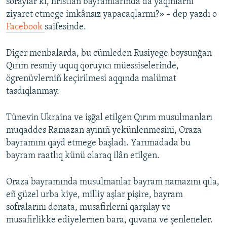
soraylar ki, hristian bayramlarında da yaqınlarnı
ziyaret etmege imkânsız yapacaqlarmı?» – dep yazdı o
Facebook
saifesinde.
Diger menbalarda, bu cümleden Rusiyege boysunğan
Qırım resmiy uquq qoruyıcı müessiselerinde,
ögrenüvlerniñ keçirilmesi aqqında malümat
tasdıqlanmay.
Tünevin Ukraina ve işğal etilgen Qırım musulmanları
muqaddes Ramazan ayınıñ yekünlenmesini, Oraza
bayramını qayd etmege başladı. Yarımadada bu
bayram raatlıq künü olaraq ilân etilgen.
Oraza bayramında musulmanlar bayram namazını qıla,
eñ güzel urba kiye, milliy aşlar pişire, bayram
sofralarını donata, musafirlerni qarşılay ve
musafirlikke ediyelernen bara, quvana ve şenleneler.