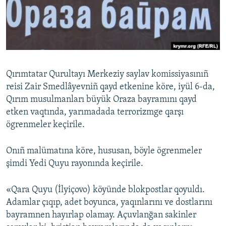
Русский
Українською
QOŞULIÑIZ!
Qırımtatar Qurultayı Merkeziy saylav komissiyasınıñ
reisi Zair Smedlâyevniñ qayd etkenine köre, iyül 6-da,
Qırım musulmanları büyük Oraza bayramını qayd
RFE/RS bütün saytları
etken vaqtında, yarımadada terrorizmge qarşı
ögrenmeler keçirile.
Onıñ malümatına köre, hususan, böyle ögrenmeler
şimdi Yedi Quyu rayonında keçirile.
«Qara Quyu (İlyiçovo) köyünde blokpostlar qoyuldı.
Adamlar çıqıp, adet boyunca, yaqınlarını ve dostlarını
bayramnen hayırlap olamay. Açuvlanğan sakinler