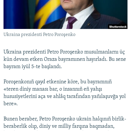
Русский
Українською
Ukraina prezidenti Petro Poroşenko
QOŞULIÑIZ!
Ukraina prezidenti Petro Poroşenko musulmanlarnı üç
kün devam etken Oraza bayramınen hayırladı. Bu sene
RFE/RS bütün saytları
bayram iyül 5-te başlandı.
Poroşenkonıñ qayd etkenine köre, bu bayramnıñ
«teren diniy manası bar, o insannıñ eñ yahşı
hususiyetlerini aça ve ahlâq tarafından yañılaşuvğa yol
bere».
Bunen beraber, Petro Poroşenko ukrain halqınıñ birlik-
beraberlik olıp, diniy ve milliy farqına baqmadan,