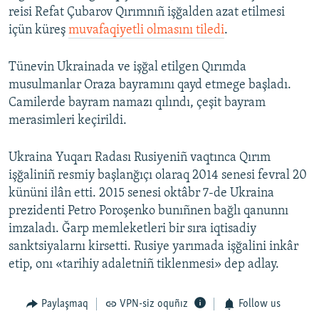
reisi Refat Çubarov Qırımnıñ işğalden azat etilmesi
içün küreş
muvafaqiyetli olmasını tiledi
.
Tünevin Ukrainada ve işğal etilgen Qırımda
musulmanlar Oraza bayramını qayd etmege başladı.
Camilerde bayram namazı qılındı, çeşit bayram
merasimleri keçirildi.
Ukraina Yuqarı Radası Rusiyeniñ vaqtınca Qırım
işğaliniñ resmiy başlanğıçı olaraq 2014 senesi fevral 20
kününi ilân etti. 2015 senesi oktâbr 7-de Ukraina
prezidenti Petro Poroşenko bunıñnen bağlı qanunnı
imzaladı. Ğarp memleketleri bir sıra iqtisadiy
sanktsiyalarnı kirsetti. Rusiye yarımada işğalini inkâr
etip, onı «tarihiy adaletniñ tiklenmesi» dep adlay.
Paylaşmaq
VPN-siz oquñız
Follow us