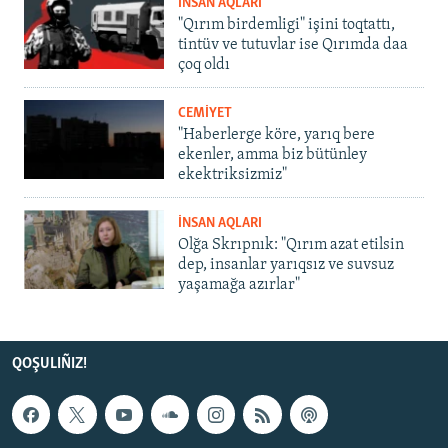
İNSAN AQLARI
"Qırım birdemligi" işini toqtattı,
tintüv ve tutuvlar ise Qırımda daa
çoq oldı
CEMİYET
"Haberlerge köre, yarıq bere
ekenler, amma biz bütünley
ekektriksizmiz"
İNSAN AQLARI
Olğa Skrıpnık: "Qırım azat etilsin
dep, insanlar yarıqsız ve suvsuz
yaşamağa azırlar"
QOŞULIÑIZ!