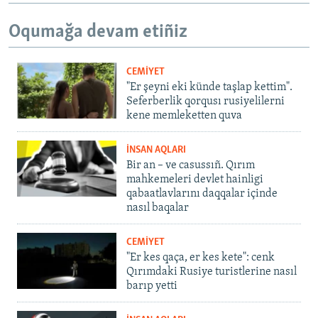
Oqumağa devam etiñiz
CEMİYET
"Er şeyni eki künde taşlap kettim".
Seferberlik qorqusı rusiyelilerni
kene memleketten quva
İNSAN AQLARI
Bir an – ve casussıñ. Qırım
mahkemeleri devlet hainligi
qabaatlavlarını daqqalar içinde
nasıl baqalar
CEMİYET
"Er kes qaça, er kes kete": cenk
Qırımdaki Rusiye turistlerine nasıl
barıp yetti