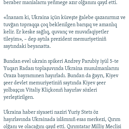
beraber manialarnı yeñmege azır olğanını qayd etti.
«İnanam ki, Ukraina içün küreşte ğalebe qazanırmız ve
tuvğan topraqqa çoq beklenilgen barışıq ve amanlıq
kelir. Er keske sağlıq, quvanç ve muvafaqiyetler
tileyim», – dep aytıla prezident memuriyetiniñ
saytındaki beyanatta.
Bundan evel ukrain spikeri Andrey Parubiy iyül 5-te
Yuqarı Radası toplaşuvında Ukraina musulmanlarını
Oraza bayramınen hayırladı. Bundan da ğayrı, Kiyev
şeer devlet memuriyetiniñ saytında Kiyev şeer
yolbaşçısı Vitaliy Kliçkonıñ hayırlav sözleri
yerleştirilgen.
Ukraina haber siyaseti naziri Yuriy Stets öz
hayırlavında Ukrainada islâmnıñ esas merkezi, Qırım
olğanı ve olacağını qayd etti. Qırımtatar Milliy Meclisi