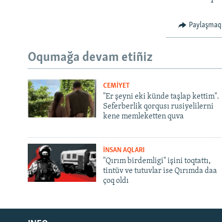
Paylaşmaq
Oqumağa devam etiñiz
CEMİYET
"Er şeyni eki künde taşlap kettim".
Seferberlik qorqusı rusiyelilerni
kene memleketten quva
İNSAN AQLARI
"Qırım birdemligi" işini toqtattı,
tintüv ve tutuvlar ise Qırımda daa
çoq oldı
Русский