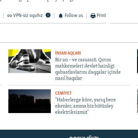
VPN-siz oquñız
Follow us
Print
İNSAN AQLARI
Bir an – ve casussıñ. Qırım
mahkemeleri devlet hainligi
qabaatlavlarını daqqalar içinde
nasıl baqalar
CEMİYET
"Haberlerge köre, yarıq bere
ekenler, amma biz bütünley
ekektriksizmiz"