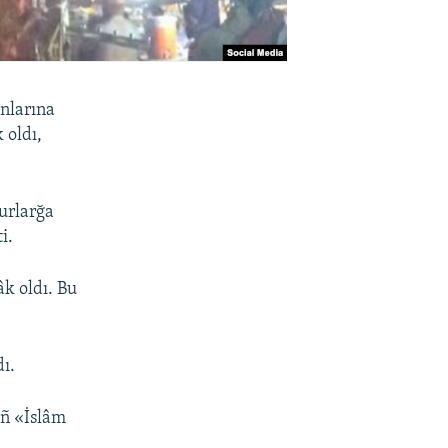
nlarına
 oldı,
murlarğa
i.
k oldı. Bu
dı.
ıñ «İslâm