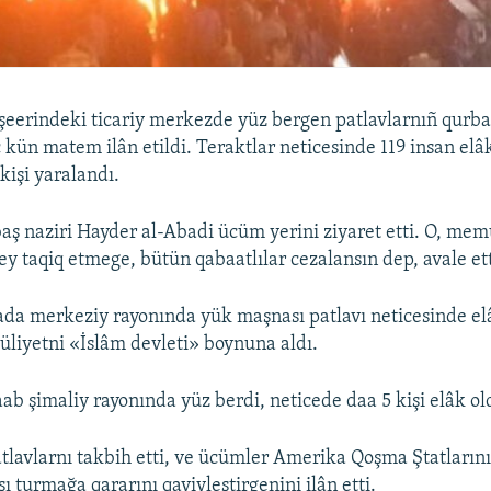
şeerindeki ticariy merkezde yüz bergen patlavlarnıñ qurba
 kün matem ilân etildi. Teraktlar neticesinde 119 insan elâk
işi yaralandı.
 baş naziri Hayder al-Abadi ücüm yerini ziyaret etti. O, me
ey taqiq etmege, bütün qabaatlılar cezalansın dep, avale ett
ada merkeziy rayonında yük maşnası patlavı neticesinde elâ
üliyetni «İslâm devleti» boynuna aldı.
ab şimaliy rayonında yüz berdi, neticede daa 5 kişi elâk ol
tlavlarnı takbih etti, ve ücümler Amerika Qoşma Ştatların
ı turmağa qararını qaviyleştirgenini ilân etti.