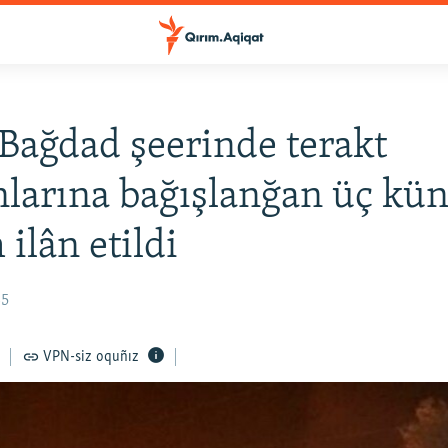
 Bağdad şeerinde terakt
larına bağışlanğan üç kü
ilân etildi
35
VPN-siz oquñız