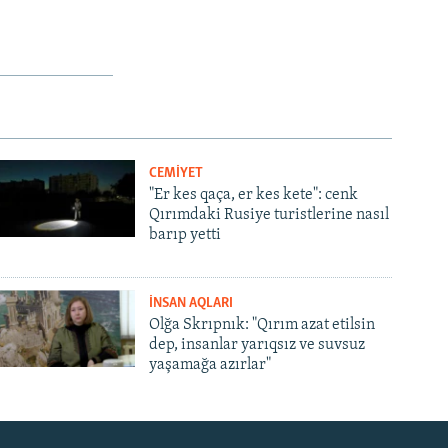
CEMİYET
"Er kes qaça, er kes kete": cenk
Qırımdaki Rusiye turistlerine nasıl
barıp yetti
İNSAN AQLARI
Olğa Skrıpnık: "Qırım azat etilsin
dep, insanlar yarıqsız ve suvsuz
yaşamağa azırlar"