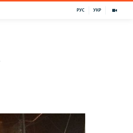
РУС
УКР
n