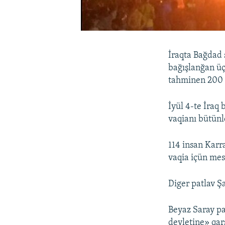
İraqta Bağdad 
bağışlanğan üç
tahminen 200 k
İyül 4-te İraq
vaqianı bütünl
114 insan Karr
vaqia içün mes
Diger patlav Şa
Beyaz Saray pa
devletine» qarş