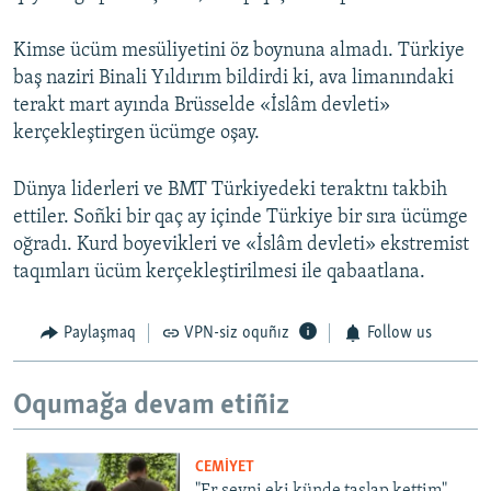
Kimse ücüm mesüliyetini öz boynuna almadı. Türkiye
baş naziri Binali Yıldırım bildirdi ki, ava limanındaki
terakt mart ayında Brüsselde «İslâm devleti»
kerçekleştirgen ücümge oşay.
Dünya liderleri ve BMT Türkiyedeki teraktnı takbih
ettiler. Soñki bir qaç ay içinde Türkiye bir sıra ücümge
oğradı. Kurd boyevikleri ve «İslâm devleti» ekstremist
taqımları ücüm kerçekleştirilmesi ile qabaatlana.
Paylaşmaq
VPN-siz oquñız
Follow us
Oqumağa devam etiñiz
CEMİYET