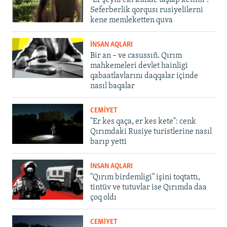
"Er şeyni eki künde taşlap kettim".
Seferberlik qorqusı rusiyelilerni
kene memleketten quva
İNSAN AQLARI
Bir an – ve casussıñ. Qırım
mahkemeleri devlet hainligi
qabaatlavlarını daqqalar içinde
nasıl baqalar
CEMİYET
"Er kes qaça, er kes kete": cenk
Qırımdaki Rusiye turistlerine nasıl
barıp yetti
İNSAN AQLARI
"Qırım birdemligi" işini toqtattı,
tintüv ve tutuvlar ise Qırımda daa
çoq oldı
CEMİYET