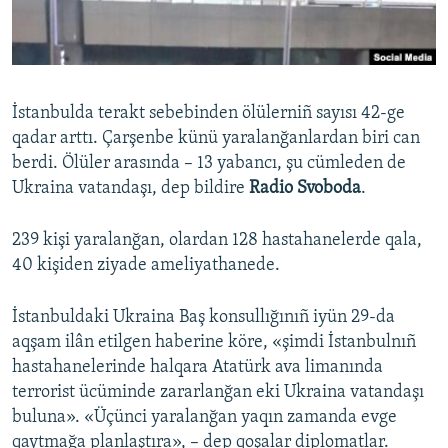
Русский
Українською
İstanbulda terakt sebebinden ölülerniñ sayısı 42-ge
QOŞULIÑIZ!
qadar arttı. Çarşenbe künü yaralanğanlardan biri can
berdi. Ölüler arasında – 13 yabancı, şu cümleden de
Ukraina vatandaşı, dep bildire
Radio Svoboda
.
RFE/RS bütün saytları
239 kişi yaralanğan, olardan 128 hastahanelerde qala,
40 kişiden ziyade ameliyathanede.
İstanbuldaki Ukraina Baş konsullığınıñ iyün 29-da
aqşam ilân etilgen haberine köre, «şimdi İstanbulnıñ
hastahanelerinde halqara Atatürk ava limanında
terrorist ücüminde zararlanğan eki Ukraina vatandaşı
buluna». «Üçünci yaralanğan yaqın zamanda evge
qaytmağa planlaştıra», – dep qoşalar diplomatlar.