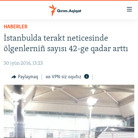
Link
açıqlığı
Esas
HABERLER
mündericege
HABERLER
İstanbulda terakt neticesinde
qaytmaq
SİYASET
Baş
ölgenlerniñ sayısı 42-ge qadar arttı
İQTİSADİYAT
navigatsiyağa
qaytmaq
30 iyün 2016, 13:23
CEMİYET
Qıdıruvğa
MEDENİYET
Paylaşmaq
VPN-siz oquñız
qaytmaq
İNSAN AQLARI
VİDEO
SÜRET
BLOGLAR
FİKİR