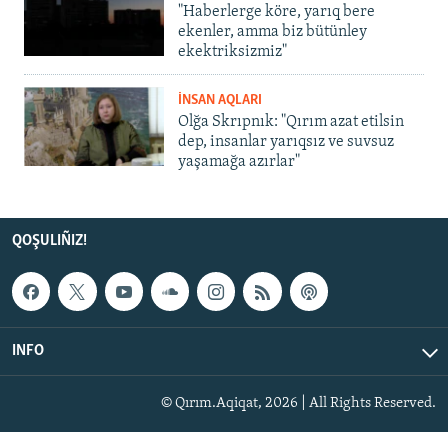
"Haberlerge köre, yarıq bere
ekenler, amma biz bütünley
ekektriksizmiz"
İNSAN AQLARI
Olğa Skrıpnık: "Qırım azat etilsin
dep, insanlar yarıqsız ve suvsuz
yaşamağa azırlar"
QOŞULIÑIZ!
INFO
© Qırım.Aqiqat, 2026 | All Rights Reserved.