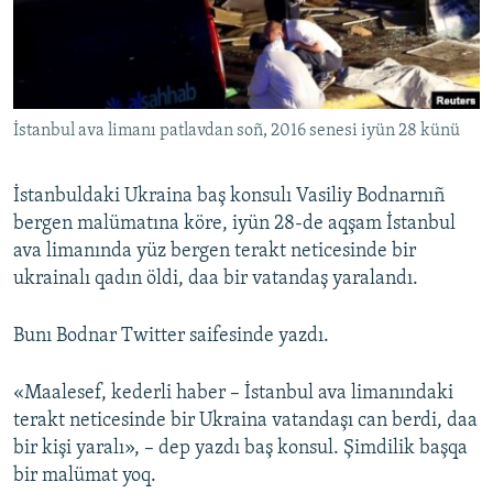
Русский
Українською
İstanbul ava limanı patlavdan soñ, 2016 senesi iyün 28 künü
QOŞULIÑIZ!
İstanbuldaki Ukraina baş konsulı Vasiliy Bodnarnıñ
bergen malümatına köre, iyün 28-de aqşam İstanbul
RFE/RS bütün saytları
ava limanında yüz bergen terakt neticesinde bir
ukrainalı qadın öldi, daa bir vatandaş yaralandı.
Bunı Bodnar Twitter saifesinde yazdı.
«Maalesef, kederli haber – İstanbul ava limanındaki
terakt neticesinde bir Ukraina vatandaşı can berdi, daa
bir kişi yaralı», – dep yazdı baş konsul. Şimdilik başqa
bir malümat yoq.