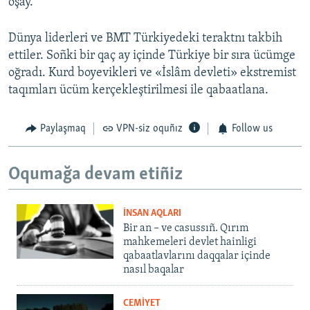
oşay.
Dünya liderleri ve BMT Türkiyedeki teraktnı takbih
ettiler. Soñki bir qaç ay içinde Türkiye bir sıra ücümge
oğradı. Kurd boyevikleri ve «İslâm devleti» ekstremist
taqımları ücüm kerçekleştirilmesi ile qabaatlana.
Paylaşmaq
VPN-siz oquñız
Follow us
Oqumağa devam etiñiz
İNSAN AQLARI
Bir an – ve casussıñ. Qırım
mahkemeleri devlet hainligi
qabaatlavlarını daqqalar içinde
nasıl baqalar
CEMİYET