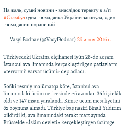
На жаль, сумні новини - внаслідок теракту в а/п
#Стамбул
одна громадянка України загинула, один
громадянин поранений
— Vasyl Bodnar (@VasylBodnar)
29 июня 2016 г.
Türkiyedeki Ukraina elçihanesi iyün 28-de aqşam
İstanbul ava limanında kerçekleştirilgen patlavlarnı
«terrornıñ varvar ücümi» dep adladı.
Soñki resmiy malümatqa köre, İstanbul ava
limanındaki ücüm neticesinde eñ azından 36 kişi elâk
oldı ve 147 insan yaralandı. Kimse ücüm mesüliyetini
öz boynuna almadı. Türkiye baş naziri Binali Yıldırım
bildirdi ki, ava limanındaki terakt mart ayında
Brüsselde «İslâm devleti» kerçekleştirgen ücümge