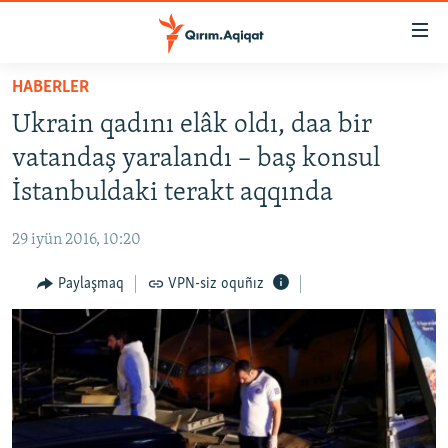
Link
açıqlığı
Esas
HABERLER
mündericege
HABERLER
Ukrain qadını elâk oldı, daa bir
qaytmaq
SİYASET
Baş
vatandaş yaralandı – baş konsul
İQTİSADİYAT
navigatsiyağa
İstanbuldaki terakt aqqında
qaytmaq
CEMİYET
Qıdıruvğa
29 iyün 2016, 10:20
MEDENİYET
qaytmaq
Paylaşmaq
VPN-siz oquñız
İNSAN AQLARI
VİDEO
SÜRET
BLOGLAR
FİKİR