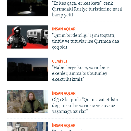
"Er kes qaça, er kes kete": cenk
Qırımdaki Rusiye turistlerine nasıl
barıp yetti
İNSAN AQLARI
"Qırım birdemligi" işini toqtattı,
tintüv ve tutuvlar ise Qırımda daa
çoq oldı
CEMİYET
"Haberlerge köre, yarıq bere
ekenler, amma biz bütünley
ekektriksizmiz"
İNSAN AQLARI
Olğa Skrıpnık: "Qırım azat etilsin
dep, insanlar yarıqsız ve suvsuz
yaşamağa azırlar"
İNSAN AQLARI