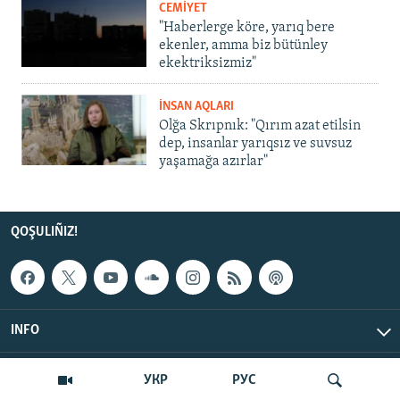
CEMİYET
"Haberlerge köre, yarıq bere
ekenler, amma biz bütünley
ekektriksizmiz"
İNSAN AQLARI
Olğa Skrıpnık: "Qırım azat etilsin
dep, insanlar yarıqsız ve suvsuz
yaşamağa azırlar"
QOŞULIÑIZ!
INFO
© Qırım.Aqiqat, 2026 | All Rights Reserved.
УКР
РУС