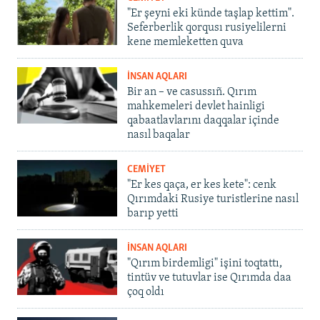
"Er şeyni eki künde taşlap kettim".
Seferberlik qorqusı rusiyelilerni
kene memleketten quva
İNSAN AQLARI
Bir an – ve casussıñ. Qırım
mahkemeleri devlet hainligi
qabaatlavlarını daqqalar içinde
nasıl baqalar
CEMİYET
"Er kes qaça, er kes kete": cenk
Qırımdaki Rusiye turistlerine nasıl
barıp yetti
İNSAN AQLARI
"Qırım birdemligi" işini toqtattı,
tintüv ve tutuvlar ise Qırımda daa
çoq oldı