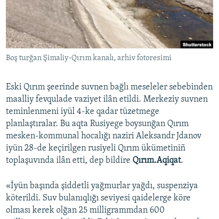
Русский
Українською
Boş turğan Şimaliy-Qırım kanalı, arhiv fotoresimi
QOŞULIÑIZ!
Eski Qırım şeerinde suvnen bağlı meseleler sebebinden
maalliy fevqulade vaziyet ilân etildi. Merkeziy suvnen
RFE/RS bütün saytları
teminlenmeni iyül 4-ke qadar tüzetmege
planlaştıralar. Bu aqta Rusiyege boysunğan Qırım
mesken-kommunal hocalığı naziri Aleksandr Jdanov
iyün 28-de keçirilgen rusiyeli Qırım ükümetiniñ
toplaşuvında ilân etti, dep bildire
Qırım.Aqiqat
.
«İyün başında şiddetli yağmurlar yağdı, suspenziya
köterildi. Suv bulanıqlığı seviyesi qaidelerge köre
olması kerek olğan 25 milligrammdan 600