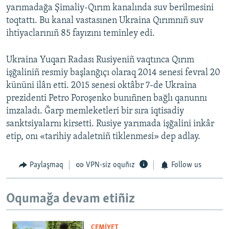
yarımadağa Şimaliy-Qırım kanalında suv berilmesini
toqtattı. Bu kanal vastasınen Ukraina Qırımnıñ suv
ihtiyaclarınıñ 85 fayızını teminley edi.
Ukraina Yuqarı Radası Rusiyeniñ vaqtınca Qırım
işğaliniñ resmiy başlanğıçı olaraq 2014 senesi fevral 20
kününi ilân etti. 2015 senesi oktâbr 7-de Ukraina
prezidenti Petro Poroşenko bunıñnen bağlı qanunnı
imzaladı. Ğarp memleketleri bir sıra iqtisadiy
sanktsiyalarnı kirsetti. Rusiye yarımada işğalini inkâr
etip, onı «tarihiy adaletniñ tiklenmesi» dep adlay.
Paylaşmaq
VPN-siz oquñız
Follow us
Oqumağa devam etiñiz
CEMİYET