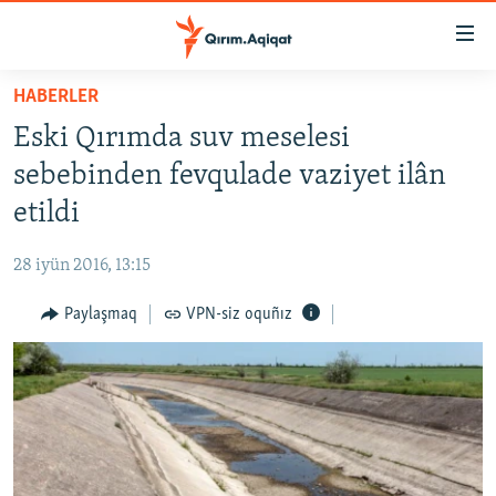
Link
açıqlığı
Esas
HABERLER
mündericege
HABERLER
Eski Qırımda suv meselesi
qaytmaq
SİYASET
Baş
sebebinden fevqulade vaziyet ilân
İQTİSADİYAT
navigatsiyağa
etildi
qaytmaq
CEMİYET
Qıdıruvğa
28 iyün 2016, 13:15
MEDENİYET
qaytmaq
Paylaşmaq
VPN-siz oquñız
İNSAN AQLARI
VİDEO
SÜRET
BLOGLAR
FİKİR