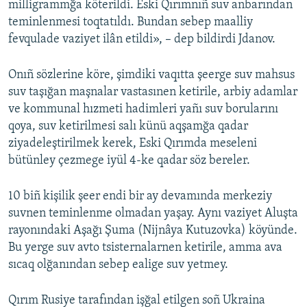
milligrammğa köterildi. Eski Qırımnıñ suv anbarından
teminlenmesi toqtatıldı. Bundan sebep maalliy
fevqulade vaziyet ilân etildi», – dep bildirdi Jdanov.
Onıñ sözlerine köre, şimdiki vaqıtta şeerge suv mahsus
suv taşığan maşnalar vastasınen ketirile, arbiy adamlar
ve kommunal hızmeti hadimleri yañı suv borularını
qoya, suv ketirilmesi salı künü aqşamğa qadar
ziyadeleştirilmek kerek, Eski Qırımda meseleni
bütünley çezmege iyül 4-ke qadar söz bereler.
10 biñ kişilik şeer endi bir ay devamında merkeziy
suvnen teminlenme olmadan yaşay. Aynı vaziyet Aluşta
rayonındaki Aşağı Şuma (Nijnâya Kutuzovka) köyünde.
Bu yerge suv avto tsisternalarnen ketirile, amma ava
sıcaq olğanından sebep ealige suv yetmey.
Qırım Rusiye tarafından işğal etilgen soñ Ukraina